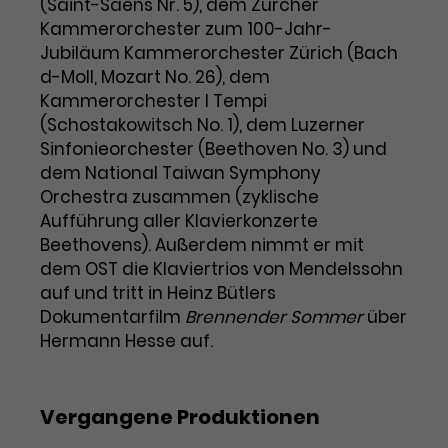
(Saint-Saëns Nr. 5), dem Zürcher
Kammerorchester zum 100-Jahr-
Laufzeit
3 Monate
Anbieter
Google Analytics
Jubiläum Kammerorchester Zürich (Bach
Dieses Cookie wird verwendet, um
d-Moll, Mozart No. 26), dem
Laufzeit
1 Minute
Nutzerinteraktionen mit
Kammerorchester I Tempi
Zweck
Werbeanzeigen zu messen und
Das ist ein von Google Analytics
(Schostakowitsch No. 1), dem Luzerner
Remarketing-Funktionen
gesetztes Cookie. Bestimmte
Sinfonieorchester (Beethoven No. 3) und
bereitzustellen.
Daten werden nur maximal einmal
dem National Taiwan Symphony
pro Minute an Google Analytics
Orchestra zusammen (zyklische
Zweck
gesendet. Solange es gesetzt ist,
Aufführung aller Klavierkonzerte
werden bestimmte
Beethovens). Außerdem nimmt er mit
Datenübertragungen
Name
IDE
dem OST die Klaviertrios von Mendelssohn
unterbunden.
auf und tritt in Heinz Bütlers
Anbieter
Google / DoubleClick
Dokumentarfilm
Brennender Sommer
über
Hermann Hesse auf.
Laufzeit
1 Jahr
Dieses Cookie dient der Anzeige
personalisierter Werbung und
Vergangene Produktionen
Zweck
misst die Wirksamkeit von