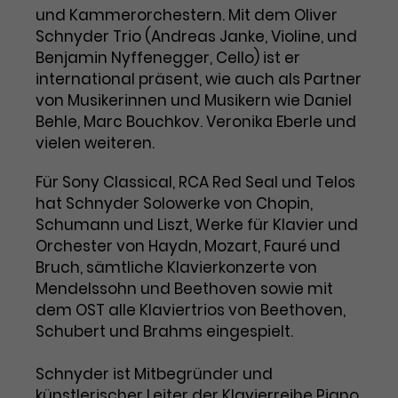
Benutzer*in wiedererkannt werden,
Marketing
und Kammerorchestern. Mit dem Oliver
und es wird Zugang zu
Laufzeit
2 Jahre
Schnyder Trio (Andreas Janke, Violine, und
Diese Gruppe beinhaltet alle Scripte, die es uns
geschützten Bereichen gewährt.
Benjamin Nyffenegger, Cello) ist er
ermöglichen die Leistung unserer
Dieses Cookie wird von Google
Werbekampagnen zu analysieren und
international präsent, wie auch als Partner
Conversions zu messen. Außerdem helfen sie
Analytics installiert. Das Cookie
von Musikerinnen und Musikern wie Daniel
uns dabei Werbeanzeigen und Inhalte besser auf
wird verwendet, um
die Interessen unserer Nutzer abzustimmen.
Behle, Marc Bouchkov. Veronika Eberle und
Name
cookie_optin
Besucher*innen-, Sitzungs- und
vielen weiteren.
Cookie-Informationen
Name
Kampagnendaten zu berechnen
_gcl_au
Anbieter
TYPO3
Zweck
und die Nutzung der Website für
Für Sony Classical, RCA Red Seal und Telos
Anbieter
Google Ads
den Analysebericht der Website zu
hat Schnyder Solowerke von Chopin,
Laufzeit
1 Monat
verfolgen. Die Cookies speichern
Schumann und Liszt, Werke für Klavier und
Laufzeit
3 Monate
Informationen anonym und weisen
Enthält die gewählten Tracking-
Orchester von Haydn, Mozart, Fauré und
eine zufallsgenerierte Nummer zu,
Zweck
Optin-Einstellungen.
Wird von Google verwendet, um
Bruch, sämtliche Klavierkonzerte von
um Besuche zu erkennen.
die Effizienz von Werbeanzeigen zu
Mendelssohn und Beethoven sowie mit
messen und Conversions zu
dem OST alle Klaviertrios von Beethoven,
Zweck
speichern. Dieses Cookie hilft dabei
Schubert und Brahms eingespielt.
nachzuvollziehen, ob Nutzer über
Name
_gid
Google-Anzeigen auf unsere
Schnyder ist Mitbegründer und
Website gelangt sind.
Anbieter
Google Analytics
künstlerischer Leiter der Klavierreihe Piano