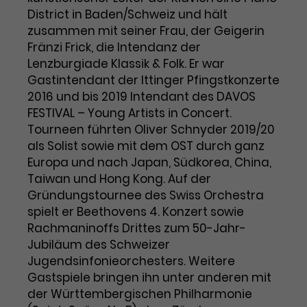
District in Baden/Schweiz und hält
Laufzeit
1 Tag
zusammen mit seiner Frau, der Geigerin
Fränzi Frick, die Intendanz der
Name
Dieses Cookie wird von Google
_gcl_aw
Lenzburgiade Klassik & Folk. Er war
Analytics installiert. Das Cookie
Gastintendant der Ittinger Pfingstkonzerte
Anbieter
Google Ads
wird verwendet, um Informationen
2016 und bis 2019 Intendant des DAVOS
darüber zu speichern, wie
FESTIVAL – Young Artists in Concert.
Laufzeit
3 Monate
Besucher*innen eine Website
Tourneen führten Oliver Schnyder 2019/20
nutzen, und hilft bei der Erstellung
Dieses Cookie speichert
Zweck
eines Analyseberichts über die
als Solist sowie mit dem OST durch ganz
Informationen zu Werbeklicks und
Performance der Website. Die
Europa und nach Japan, Südkorea, China,
Zweck
dient der Zuordnung von
erhobenen Daten umfassen in
Taiwan und Hong Kong. Auf der
Conversions zu Google Ads-
anonymisierter Form die Anzahl
Gründungstournee des Swiss Orchestra
Kampagnen.
der Besuche, die Quelle, aus der sie
spielt er Beethovens 4. Konzert sowie
stammen, und die besuchten
Rachmaninoffs Drittes zum 50-Jahr-
Seiten.
Jubiläum des Schweizer
Jugendsinfonieorchesters. Weitere
Name
_gcl_dc
Gastspiele bringen ihn unter anderen mit
der Württembergischen Philharmonie
Anbieter
Google / DoubleClick
Name
_gat_UA-63561367-1