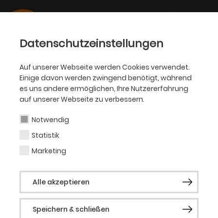
Datenschutzeinstellungen
Auf unserer Webseite werden Cookies verwendet.
Einige davon werden zwingend benötigt, während
PHILHARMONIKER
es uns andere ermöglichen, Ihre Nutzererfahrung
auf unserer Webseite zu verbessern.
Oliver Schnyder
Notwendig
Statistik
Pianist (Gast)
Marketing
Oliver Schnyder studierte in der Schweiz
Alle akzeptieren
bei Emmy Henz-Diémand und Homero
Francesch sowie in den USA bei Ruth
Speichern & schließen
Laredo (New York) und Leon Fleisher