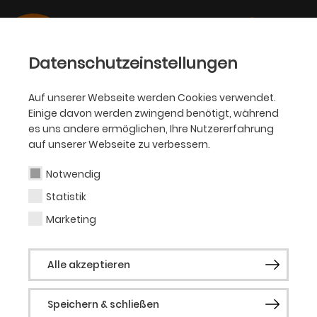
Datenschutzeinstellungen
Auf unserer Webseite werden Cookies verwendet.
Einige davon werden zwingend benötigt, während
PHILHARMONIKER
es uns andere ermöglichen, Ihre Nutzererfahrung
auf unserer Webseite zu verbessern.
Per Arne Glorvigen
Notwendig
Statistik
Gastsolist (Bandoneon)
Marketing
Per Arne Glorvigen (* 1963) zählt zu den
Alle akzeptieren
erfolgreichsten Bandoneon-Spielern
unserer Zeit. Er studierte von 1983 bis 1987
Speichern & schließen
Akkordeon an der Musikhochschule in Oslo