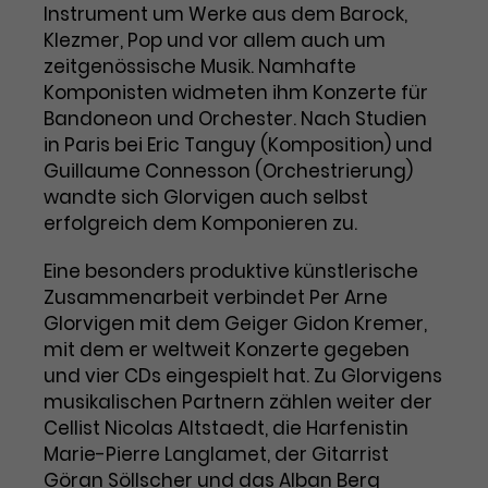
Benutzer*in wiedererkannt werden,
Instrument um Werke aus dem Barock,
Marketing
und es wird Zugang zu
Klezmer, Pop und vor allem auch um
Laufzeit
2 Jahre
Diese Gruppe beinhaltet alle Scripte, die es uns
geschützten Bereichen gewährt.
zeitgenössische Musik. Namhafte
ermöglichen die Leistung unserer
Dieses Cookie wird von Google
Werbekampagnen zu analysieren und
Komponisten widmeten ihm Konzerte für
Conversions zu messen. Außerdem helfen sie
Analytics installiert. Das Cookie
Bandoneon und Orchester. Nach Studien
uns dabei Werbeanzeigen und Inhalte besser auf
wird verwendet, um
die Interessen unserer Nutzer abzustimmen.
in Paris bei Eric Tanguy (Komposition) und
Name
cookie_optin
Besucher*innen-, Sitzungs- und
Guillaume Connesson (Orchestrierung)
Cookie-Informationen
Name
Kampagnendaten zu berechnen
_gcl_au
wandte sich Glorvigen auch selbst
Anbieter
TYPO3
Zweck
und die Nutzung der Website für
erfolgreich dem Komponieren zu.
Anbieter
Google Ads
den Analysebericht der Website zu
Laufzeit
1 Monat
verfolgen. Die Cookies speichern
Eine besonders produktive künstlerische
Laufzeit
3 Monate
Informationen anonym und weisen
Zusammenarbeit verbindet Per Arne
Enthält die gewählten Tracking-
eine zufallsgenerierte Nummer zu,
Zweck
Glorvigen mit dem Geiger Gidon Kremer,
Optin-Einstellungen.
Wird von Google verwendet, um
um Besuche zu erkennen.
mit dem er weltweit Konzerte gegeben
die Effizienz von Werbeanzeigen zu
messen und Conversions zu
und vier CDs eingespielt hat. Zu Glorvigens
Zweck
speichern. Dieses Cookie hilft dabei
musikalischen Partnern zählen weiter der
nachzuvollziehen, ob Nutzer über
Cellist Nicolas Altstaedt, die Harfenistin
Name
_gid
Google-Anzeigen auf unsere
Marie-Pierre Langlamet, der Gitarrist
Website gelangt sind.
Göran Söllscher und das Alban Berg
Anbieter
Google Analytics