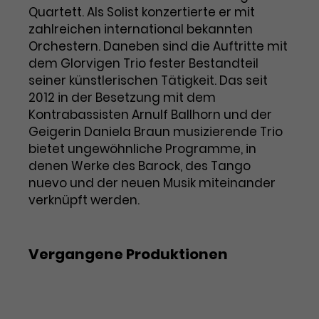
Quartett. Als Solist konzertierte er mit
Laufzeit
1 Tag
zahlreichen international bekannten
Orchestern. Daneben sind die Auftritte mit
Name
Dieses Cookie wird von Google
_gcl_aw
dem Glorvigen Trio fester Bestandteil
Analytics installiert. Das Cookie
seiner künstlerischen Tätigkeit. Das seit
Anbieter
Google Ads
wird verwendet, um Informationen
2012 in der Besetzung mit dem
darüber zu speichern, wie
Kontrabassisten Arnulf Ballhorn und der
Laufzeit
3 Monate
Besucher*innen eine Website
Geigerin Daniela Braun musizierende Trio
nutzen, und hilft bei der Erstellung
Dieses Cookie speichert
bietet ungewöhnliche Programme, in
Zweck
eines Analyseberichts über die
Informationen zu Werbeklicks und
denen Werke des Barock, des Tango
Performance der Website. Die
Zweck
dient der Zuordnung von
erhobenen Daten umfassen in
nuevo und der neuen Musik miteinander
Conversions zu Google Ads-
anonymisierter Form die Anzahl
verknüpft werden.
Kampagnen.
der Besuche, die Quelle, aus der sie
stammen, und die besuchten
Seiten.
Vergangene Produktionen
Name
_gcl_dc
1. Philharmonisches Konzert: Tango im
Revier
Anbieter
Google / DoubleClick
Name
_gat_UA-63561367-1