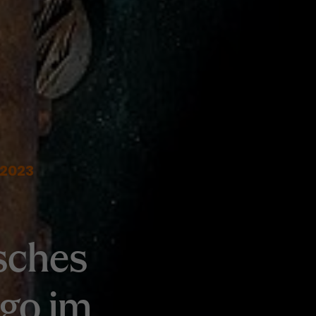
 2023
sches
go im