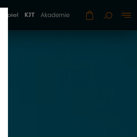
KJT
Akademie
uspiel