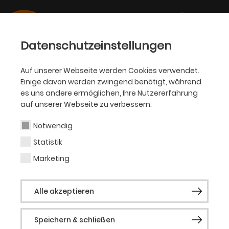
Datenschutzeinstellungen
Auf unserer Webseite werden Cookies verwendet.
Einige davon werden zwingend benötigt, während
OPER
es uns andere ermöglichen, Ihre Nutzererfahrung
auf unserer Webseite zu verbessern.
Sophie Prins
Notwendig
Statistik
Tänzerin (Her Noise)
Marketing
Sophie Prins wurde 1995 in Utrecht
Alle akzeptieren
(Niederlande) geboren und wuchs mit
einem direkten Zugang zu Tanz und Musik
Speichern & schließen
auf. Sie spielte Klarinette, tourte mit dem