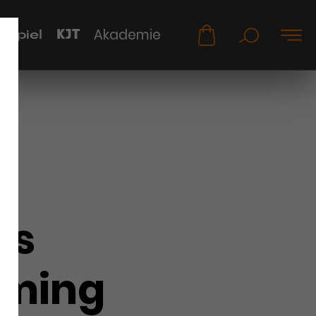
KJT
Akademie
uspiel
as
mming