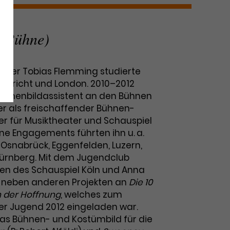
 (Bühne)
rliner Tobias Flemming studierte
astricht und London. 2010–2012
 Bühnenbildassistent an den Bühnen
 er als freischaffender Bühnen-
r für Musiktheater und Schauspiel
ene Engagements führten ihn u. a.
 Osnabrück, Eggenfelden, Luzern,
 Nürnberg. Mit dem Jugendclub
len des Schauspiel Köln und Anna
r neben anderen Projekten an
Die 10
h der Hoffnung
, welches zum
er Jugend 2012 eingeladen war.
das Bühnen- und Kostümbild für die