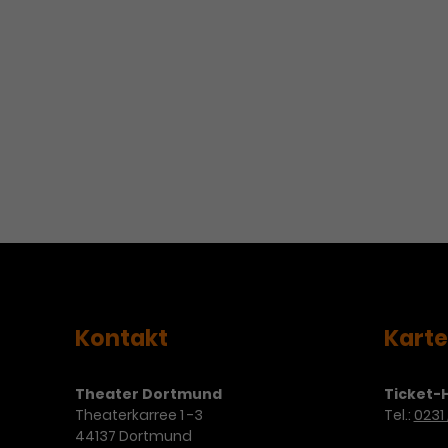
Kontakt
Kart
Theater Dortmund
Ticket-H
Theaterkarree 1 -3
Tel.:
0231 
44137 Dortmund