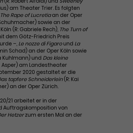
an
(R: Robert Alföldi) und
Sweeney
lius) am Theater Trier. Es folgten
The Rape of Lucretia
an der Oper
e Schuhmacher) sowie an der
öln (R: Gabriele Rech),
The Turn of
it dem Götz-Friedrich Preis
urde –,
Le nozze di Figaro
und
La
min Schad) an der Oper Köln sowie
ia Kuhlmann) und
Das kleine
ce Asper) am Landestheater
tember 2020 gestaltet er die
as tapfere Schneiderlein
(R: Kai
r) an der Oper Zürich.
020/21 arbeitet er in der
d Auftragskomposition von
Der Hetzer
zum ersten Mal an der