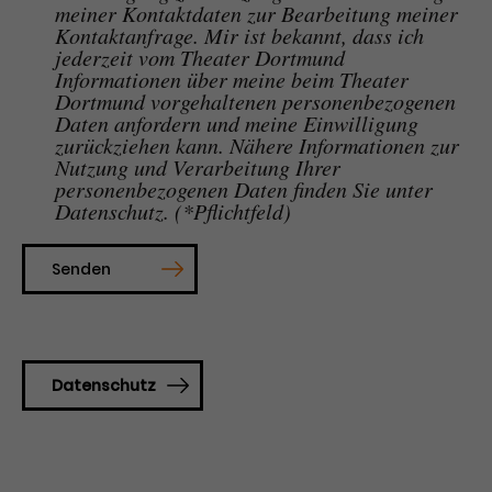
meiner Kontaktdaten zur Bearbeitung meiner
Kontaktanfrage. Mir ist bekannt, dass ich
Laufzeit
1 Tag
jederzeit vom Theater Dortmund
Informationen über meine beim Theater
Name
Dieses Cookie wird von Google
_gcl_aw
Dortmund vorgehaltenen personenbezogenen
Analytics installiert. Das Cookie
Daten anfordern und meine Einwilligung
Anbieter
Google Ads
wird verwendet, um Informationen
zurückziehen kann. Nähere Informationen zur
darüber zu speichern, wie
Nutzung und Verarbeitung Ihrer
Laufzeit
3 Monate
Besucher*innen eine Website
personenbezogenen Daten finden Sie unter
nutzen, und hilft bei der Erstellung
Datenschutz. (*Pflichtfeld)
Dieses Cookie speichert
Zweck
eines Analyseberichts über die
Informationen zu Werbeklicks und
Performance der Website. Die
Senden
Zweck
dient der Zuordnung von
erhobenen Daten umfassen in
Conversions zu Google Ads-
anonymisierter Form die Anzahl
Kampagnen.
der Besuche, die Quelle, aus der sie
stammen, und die besuchten
Seiten.
Datenschutz
Name
_gcl_dc
Anbieter
Google / DoubleClick
Name
_gat_UA-63561367-1