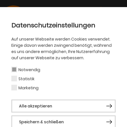
Datenschutzeinstellungen
Auf unserer Webseite werden Cookies verwendet.
Theaterflatrate für
Einige davon werden zwingend benötigt, während
es uns andere ermöglichen, Ihre Nutzererfahrung
Studierende der TU
auf unserer Webseite zu verbessern.
Dortmund
Notwendig
Statistik
Um die Theaterflat für Studierende der TU
Dortmund online nutzen zu können, lassen Sie
Marketing
sich bitte hier registrieren. Sobald Sie für die
Nutzung freigeschaltet sind, erhalten Sie eine
Alle akzeptieren
Bestätigung per E-Mail.
Speichern & schließen