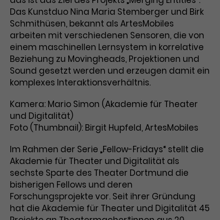
Benutzer*in wiedererkannt werden,
Marketing
Das Kunstduo Nina Maria Stemberger und Birk
und es wird Zugang zu
Laufzeit
2 Jahre
Schmithüsen, bekannt als ArtesMobiles
Diese Gruppe beinhaltet alle Scripte, die es uns
geschützten Bereichen gewährt.
ermöglichen die Leistung unserer
arbeiten mit verschiedenen Sensoren, die von
Dieses Cookie wird von Google
Werbekampagnen zu analysieren und
einem maschinellen Lernsystem in korrelative
Conversions zu messen. Außerdem helfen sie
Analytics installiert. Das Cookie
uns dabei Werbeanzeigen und Inhalte besser auf
Beziehung zu Movingheads, Projektionen und
wird verwendet, um
die Interessen unserer Nutzer abzustimmen.
Sound gesetzt werden und erzeugen damit ein
Name
cookie_optin
Besucher*innen-, Sitzungs- und
komplexes Interaktionsverhältnis.
Cookie-Informationen
Name
Kampagnendaten zu berechnen
_gcl_au
Anbieter
TYPO3
Zweck
und die Nutzung der Website für
Kamera: Mario Simon (Akademie für Theater
Anbieter
Google Ads
den Analysebericht der Website zu
Laufzeit
1 Monat
und Digitalität)
verfolgen. Die Cookies speichern
Laufzeit
3 Monate
Informationen anonym und weisen
Foto (Thumbnail): Birgit Hupfeld, ArtesMobiles
Enthält die gewählten Tracking-
eine zufallsgenerierte Nummer zu,
Zweck
Optin-Einstellungen.
Wird von Google verwendet, um
um Besuche zu erkennen.
Im Rahmen der Serie „Fellow-Fridays“ stellt die
die Effizienz von Werbeanzeigen zu
Akademie für Theater und Digitalität als
messen und Conversions zu
sechste Sparte des Theater Dortmund die
Zweck
speichern. Dieses Cookie hilft dabei
bisherigen Fellows und deren
nachzuvollziehen, ob Nutzer über
Name
_gid
Forschungsprojekte vor. Seit ihrer Gründung
Google-Anzeigen auf unsere
hat die Akademie für Theater und Digitalität 45
Website gelangt sind.
Anbieter
Google Analytics
Projekte an Theatermacher*innen aus 20