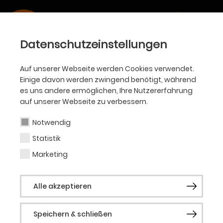
Datenschutzeinstellungen
AKADEMIE
Auf unserer Webseite werden Cookies verwendet.
Fellow Friday: Merging
Einige davon werden zwingend benötigt, während
es uns andere ermöglichen, Ihre Nutzererfahrung
Entities (ArtesMobiles)
auf unserer Webseite zu verbessern.
Notwendig
Merging Entities – Den multimedialen Raum als
Statistik
handlungsbeeinflussenden Akteur begreifen
Marketing
Alle akzeptieren
Speichern & schließen