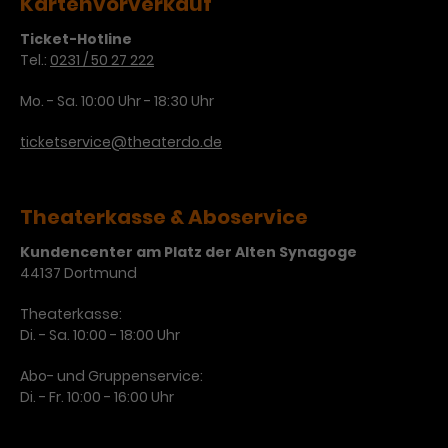
Kartenvorverkauf
Laufzeit
3 Monate
Anbieter
Google Analytics
Ticket-Hotline
Tel.:
0231 / 50 27 222
Dieses Cookie wird verwendet, um
Laufzeit
1 Minute
Nutzerinteraktionen mit
Mo. - Sa. 10:00 Uhr - 18:30 Uhr
Zweck
Werbeanzeigen zu messen und
Das ist ein von Google Analytics
Remarketing-Funktionen
gesetztes Cookie. Bestimmte
ticketservice@theaterdo.de
bereitzustellen.
Daten werden nur maximal einmal
pro Minute an Google Analytics
Zweck
gesendet. Solange es gesetzt ist,
Theaterkasse & Aboservice
werden bestimmte
Datenübertragungen
Kundencenter am Platz der Alten Synagoge
Name
IDE
unterbunden.
44137 Dortmund
Anbieter
Google / DoubleClick
Theaterkasse:
Di. - Sa. 10:00 - 18:00 Uhr
Laufzeit
1 Jahr
Abo- und Gruppenservice:
Dieses Cookie dient der Anzeige
Di. - Fr. 10:00 - 16:00 Uhr
personalisierter Werbung und
Zweck
misst die Wirksamkeit von