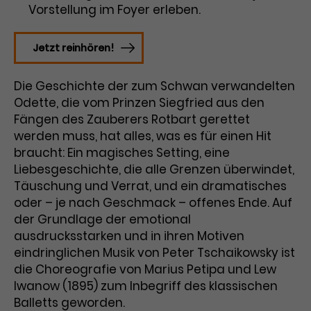
Benutzer*in wiedererkannt werden,
Vorstellung im Foyer erleben.
Marketing
und es wird Zugang zu
Laufzeit
2 Jahre
Diese Gruppe beinhaltet alle Scripte, die es uns
geschützten Bereichen gewährt.
ermöglichen die Leistung unserer
Jetzt reinhören!
Dieses Cookie wird von Google
Werbekampagnen zu analysieren und
Conversions zu messen. Außerdem helfen sie
Analytics installiert. Das Cookie
uns dabei Werbeanzeigen und Inhalte besser auf
Die Geschichte der zum Schwan verwandelten
wird verwendet, um
die Interessen unserer Nutzer abzustimmen.
Name
cookie_optin
Odette, die vom Prinzen Siegfried aus den
Besucher*innen-, Sitzungs- und
Cookie-Informationen
Name
Kampagnendaten zu berechnen
_gcl_au
Fängen des Zauberers Rotbart gerettet
Anbieter
TYPO3
Zweck
und die Nutzung der Website für
werden muss, hat alles, was es für einen Hit
Anbieter
Google Ads
den Analysebericht der Website zu
braucht: Ein magisches Setting, eine
Laufzeit
1 Monat
verfolgen. Die Cookies speichern
Liebesgeschichte, die alle Grenzen überwindet,
Laufzeit
3 Monate
Informationen anonym und weisen
Täuschung und Verrat, und ein dramatisches
Enthält die gewählten Tracking-
eine zufallsgenerierte Nummer zu,
Zweck
oder – je nach Geschmack – offenes Ende. Auf
Optin-Einstellungen.
Wird von Google verwendet, um
um Besuche zu erkennen.
der Grundlage der emotional
die Effizienz von Werbeanzeigen zu
ausdrucksstarken und in ihren Motiven
messen und Conversions zu
eindringlichen Musik von Peter Tschaikowsky ist
Zweck
speichern. Dieses Cookie hilft dabei
nachzuvollziehen, ob Nutzer über
die Choreografie von Marius Petipa und Lew
Name
_gid
Google-Anzeigen auf unsere
Iwanow (1895) zum Inbegriff des klassischen
Website gelangt sind.
Balletts geworden.
Anbieter
Google Analytics