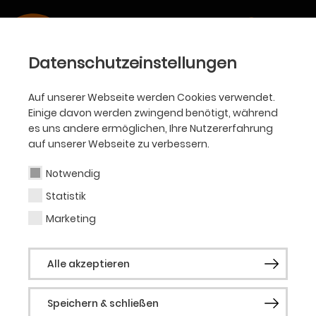
Datenschutzeinstellungen
BALLETT
Auf unserer Webseite werden Cookies verwendet.
Trailer: Schwanensee
Einige davon werden zwingend benötigt, während
es uns andere ermöglichen, Ihre Nutzererfahrung
auf unserer Webseite zu verbessern.
Choreografie von Xin Peng Wang • 2. und 4. Akt nach
Notwendig
Marius Petipa und Lew Iwanow • Musik von Peter
Tschaikowsky
Statistik
Marketing
Alle akzeptieren
Speichern & schließen