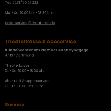
Tel.:
0231 / 50 27 222
Laufzeit
3 Monate
Anbieter
Google Analytics
Mo. - Sa. 10:00 Uhr - 18:30 Uhr
Dieses Cookie wird verwendet, um
Laufzeit
1 Minute
ticketservice@theaterdo.de
Nutzerinteraktionen mit
Zweck
Werbeanzeigen zu messen und
Das ist ein von Google Analytics
Remarketing-Funktionen
gesetztes Cookie. Bestimmte
bereitzustellen.
Daten werden nur maximal einmal
Theaterkasse & Aboservice
pro Minute an Google Analytics
Zweck
Kundencenter am Platz der Alten Synagoge
gesendet. Solange es gesetzt ist,
44137 Dortmund
werden bestimmte
Datenübertragungen
Name
IDE
Theaterkasse:
unterbunden.
Di. - Sa. 10:00 - 18:00 Uhr
Anbieter
Google / DoubleClick
Abo- und Gruppenservice:
Laufzeit
1 Jahr
Di. - Fr. 10:00 - 16:00 Uhr
Dieses Cookie dient der Anzeige
personalisierter Werbung und
Service
Zweck
misst die Wirksamkeit von