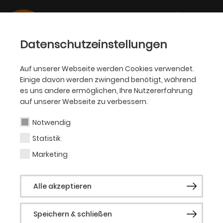
Datenschutzeinstellungen
Auf unserer Webseite werden Cookies verwendet.
Einige davon werden zwingend benötigt, während
HÖREN
es uns andere ermöglichen, Ihre Nutzererfahrung
Playlists
auf unserer Webseite zu verbessern.
Notwendig
Sie haben das Theater mit einem Ohrwurm
Statistik
verlassen? Dann finden Sie auf dieser Seite
Marketing
alles dafür, damit sie ihn nie wieder loswerden.
☺
Alle akzeptieren
Speichern & schließen