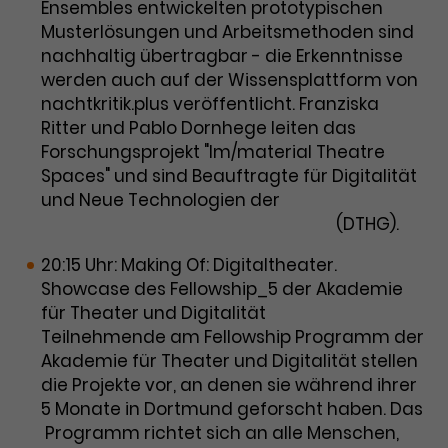
Werbekampagnen über
Ensembles entwickelten prototypischen
verschiedene Websites hinweg.
Musterlösungen und Arbeitsmethoden sind
nachhaltig übertragbar - die Erkenntnisse
werden auch auf der Wissensplattform von
nachtkritik.plus veröffentlicht. Franziska
Ritter und Pablo Dornhege leiten das
Forschungsprojekt "Im/material Theatre
Spaces" und sind Beauftragte für Digitalität
und Neue Technologien der
Deutschen
Theatertechnischen Gesellschaft
(DTHG).
20:15 Uhr: Making Of: Digitaltheater.
Showcase des Fellowship_5 der Akademie
für Theater und Digitalität
Teilnehmende am Fellowship Programm der
Akademie für Theater und Digitalität stellen
die Projekte vor, an denen sie während ihrer
5 Monate in Dortmund geforscht haben. Das
Programm richtet sich an alle Menschen,