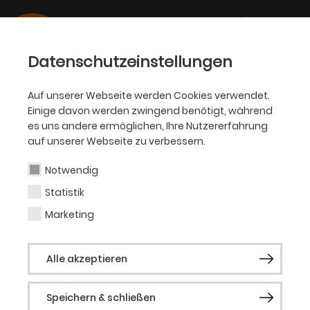
Datenschutzeinstellungen
Auf unserer Webseite werden Cookies verwendet.
08.03.2022
Einige davon werden zwingend benötigt, während
AKADEMIE
es uns andere ermöglichen, Ihre Nutzererfahrung
Akademie eröffnet
auf unserer Webseite zu verbessern.
Plattform Wissen auf
Notwendig
nachtkritik.plus
Statistik
Marketing
Wissensportal für Digitalität und Technologie
im Theater
Alle akzeptieren
Speichern & schließen