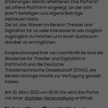
Erfahrungen damit reflektieren. Das Portal ist
Benutzer*in wiedererkannt werden,
Marketing
und es wird Zugang zu
als offene Plattform angelegt, an der sich
Laufzeit
2 Jahre
Diese Gruppe beinhaltet alle Scripte, die es uns
geschützten Bereichen gewährt.
jede*r beteiligen und eigene Beiträge
ermöglichen die Leistung unserer
beisteuern kann.
Dieses Cookie wird von Google
Werbekampagnen zu analysieren und
Conversions zu messen. Außerdem helfen sie
Ziel ist, das Wissen im Bereich Theater und
Analytics installiert. Das Cookie
uns dabei Werbeanzeigen und Inhalte besser auf
wird verwendet, um
Digitalität für so viele Interessierte wie möglich
die Interessen unserer Nutzer abzustimmen.
Name
cookie_optin
Besucher*innen-, Sitzungs- und
zugänglich zu machen und einen Austausch
Cookie-Informationen
Name
Kampagnendaten zu berechnen
_gcl_au
darüber zu ermöglichen.
Anbieter
TYPO3
Zweck
und die Nutzung der Website für
Anbieter
Google Ads
den Analysebericht der Website zu
Kooperationspartner von nachtkritik.de sind die
Laufzeit
1 Monat
verfolgen. Die Cookies speichern
Akademie für Theater und Digitalität in
Laufzeit
3 Monate
Informationen anonym und weisen
Dortmund und die Deutsche
Enthält die gewählten Tracking-
eine zufallsgenerierte Nummer zu,
Zweck
Theatertechnische Gesellschaft (DTHG), die
Optin-Einstellungen.
Wird von Google verwendet, um
um Besuche zu erkennen.
bereits wichtige Inhalte zur Verfügung gestellt
die Effizienz von Werbeanzeigen zu
haben.
messen und Conversions zu
Zweck
speichern. Dieses Cookie hilft dabei
Am 10. März 2022 um 19:30 Uhr wird das Portal
nachzuvollziehen, ob Nutzer über
Name
_gid
mit einer
digitalen Veranstaltung
eröffnet:
Google-Anzeigen auf unsere
Website gelangt sind.
Anbieter
Google Analytics