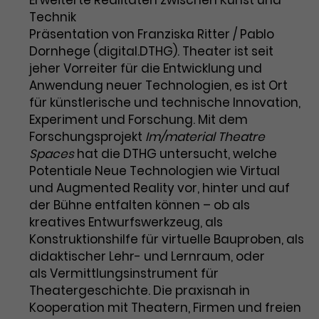
Erweiterte Realitäten zwischen Kunst und
Technik
Laufzeit
3 Monate
Anbieter
Google Analytics
Präsentation von Franziska Ritter / Pablo
Dornhege (digital.DTHG). Theater ist seit
Dieses Cookie wird verwendet, um
Laufzeit
1 Minute
Nutzerinteraktionen mit
jeher Vorreiter für die Entwicklung und
Zweck
Werbeanzeigen zu messen und
Anwendung neuer Technologien, es ist Ort
Das ist ein von Google Analytics
Remarketing-Funktionen
gesetztes Cookie. Bestimmte
für künstlerische und technische Innovation,
bereitzustellen.
Daten werden nur maximal einmal
Experiment und Forschung. Mit dem
pro Minute an Google Analytics
Forschungsprojekt
Im/material Theatre
Zweck
gesendet. Solange es gesetzt ist,
Spaces
hat die DTHG untersucht, welche
werden bestimmte
Potentiale Neue Technologien wie Virtual
Datenübertragungen
Name
IDE
und Augmented Reality vor, hinter und auf
unterbunden.
der Bühne entfalten können – ob als
Anbieter
Google / DoubleClick
kreatives Entwurfswerkzeug, als
Konstruktionshilfe für virtuelle Bauproben, als
Laufzeit
1 Jahr
didaktischer Lehr- und Lernraum, oder
als Vermittlungsinstrument für
Dieses Cookie dient der Anzeige
Theatergeschichte. Die praxisnah in
personalisierter Werbung und
Zweck
misst die Wirksamkeit von
Kooperation mit Theatern, Firmen und freien