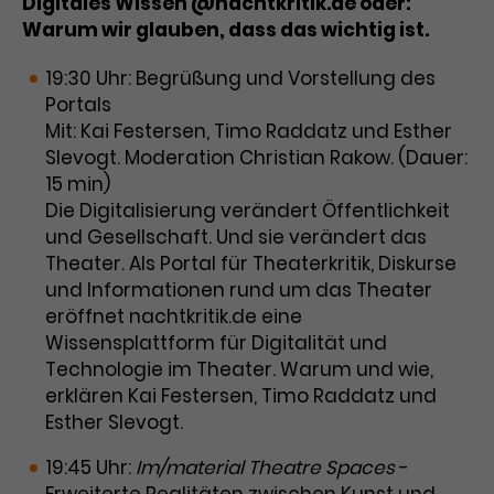
Digitales Wissen @nachtkritik.de oder:
Warum wir glauben, dass das wichtig ist.
Laufzeit
1 Tag
19:30 Uhr: Begrüßung und Vorstellung des
Name
Dieses Cookie wird von Google
_gcl_aw
Portals
Analytics installiert. Das Cookie
Mit: Kai Festersen, Timo Raddatz und Esther
Anbieter
Google Ads
wird verwendet, um Informationen
Slevogt. Moderation Christian Rakow. (Dauer:
darüber zu speichern, wie
Laufzeit
3 Monate
15 min)
Besucher*innen eine Website
nutzen, und hilft bei der Erstellung
Die Digitalisierung verändert Öffentlichkeit
Dieses Cookie speichert
Zweck
eines Analyseberichts über die
und Gesellschaft. Und sie verändert das
Informationen zu Werbeklicks und
Performance der Website. Die
Theater. Als Portal für Theaterkritik, Diskurse
Zweck
dient der Zuordnung von
erhobenen Daten umfassen in
und Informationen rund um das Theater
Conversions zu Google Ads-
anonymisierter Form die Anzahl
eröffnet nachtkritik.de eine
Kampagnen.
der Besuche, die Quelle, aus der sie
Wissensplattform für Digitalität und
stammen, und die besuchten
Technologie im Theater. Warum und wie,
Seiten.
erklären Kai Festersen, Timo Raddatz und
Esther Slevogt.
Name
_gcl_dc
19:45 Uhr:
Im/material Theatre Spaces
-
Anbieter
Google / DoubleClick
Name
_gat_UA-63561367-1