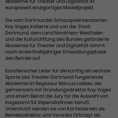
Akademie für Theater und Digitalität ist
Benutzer*in wiedererkannt werden,
Marketing
europaweit einzigartiges Modellprojekt.
und es wird Zugang zu
Laufzeit
2 Jahre
Diese Gruppe beinhaltet alle Scripte, die es uns
geschützten Bereichen gewährt.
ermöglichen die Leistung unserer
Die vom Dortmunder Schauspielintendanten
Dieses Cookie wird von Google
Werbekampagnen zu analysieren und
Conversions zu messen. Außerdem helfen sie
Kay Voges initiierte und von der Stadt
Analytics installiert. Das Cookie
uns dabei Werbeanzeigen und Inhalte besser auf
Dortmund, dem Land Nordrhein-Westfalen
wird verwendet, um
die Interessen unserer Nutzer abzustimmen.
Name
cookie_optin
Besucher*innen-, Sitzungs- und
und der Kulturstiftung des Bundes geförderte
Cookie-Informationen
Name
Kampagnendaten zu berechnen
_gcl_au
Akademie für Theater und Digitalität nimmt
Anbieter
TYPO3
Zweck
und die Nutzung der Website für
nach anderthalbjähriger Entwicklungsphase
Anbieter
Google Ads
den Analysebericht der Website zu
den Betrieb auf.
Laufzeit
1 Monat
verfolgen. Die Cookies speichern
Laufzeit
3 Monate
Informationen anonym und weisen
Künstlerischer Leiter für die künftig als sechste
Enthält die gewählten Tracking-
eine zufallsgenerierte Nummer zu,
Zweck
Sparte des Theater Dortmund fungierende
Optin-Einstellungen.
Wird von Google verwendet, um
um Besuche zu erkennen.
Akademie ist Regisseur Marcus Lobbes, der
die Effizienz von Werbeanzeigen zu
gemeinsam mit Gründungsdirektor Kay Voges
messen und Conversions zu
und einem Beirat die Jury für die Auswahl von
Zweck
speichern. Dieses Cookie hilft dabei
nachzuvollziehen, ob Nutzer über
insgesamt 54 StipendiatInnen beruft.
Name
_gid
Google-Anzeigen auf unsere
Unterstützt werden sie von Kai Festersen als
Website gelangt sind.
Betriebsdirektor und Veronika Ortmayr als
Anbieter
Google Analytics