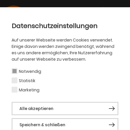
Datenschutzeinstellungen
Auf unserer Webseite werden Cookies verwendet.
29.03.2019
Einige davon werden zwingend benötigt, während
AKADEMIE
es uns andere ermöglichen, Ihre Nutzererfahrung
Akademie für Theater und
auf unserer Webseite zu verbessern.
Digitalität nimmt Betrieb
Notwendig
auf
Statistik
Marketing
Startschuss für sechste Sparte des Theater
Dortmund // Künstlerischer Leiter wird
Alle akzeptieren
Marcus Lobbes
Speichern & schließen