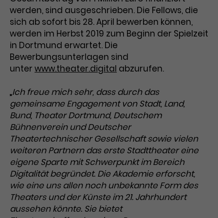
werden, sind ausgeschrieben. Die Fellows, die
Laufzeit
3 Monate
Anbieter
Google Analytics
sich ab sofort bis 28. April bewerben können,
werden im Herbst 2019 zum Beginn der Spielzeit
Dieses Cookie wird verwendet, um
Laufzeit
1 Minute
in Dortmund erwartet. Die
Nutzerinteraktionen mit
Bewerbungsunterlagen sind
Zweck
Werbeanzeigen zu messen und
Das ist ein von Google Analytics
Remarketing-Funktionen
unter
www.theater.digital
abzurufen.
gesetztes Cookie. Bestimmte
bereitzustellen.
Daten werden nur maximal einmal
pro Minute an Google Analytics
„
Ich freue mich sehr, dass durch das
Zweck
gesendet. Solange es gesetzt ist,
gemeinsame Engagement von Stadt, Land,
werden bestimmte
Bund, Theater Dortmund, Deutschem
Datenübertragungen
Name
IDE
Bühnenverein und Deutscher
unterbunden.
Theatertechnischer Gesellschaft sowie vielen
Anbieter
Google / DoubleClick
weiteren Partnern das erste Stadttheater eine
eigene Sparte mit Schwerpunkt im Bereich
Laufzeit
1 Jahr
Digitalität begründet. Die Akademie erforscht,
wie eine uns allen noch unbekannte Form des
Dieses Cookie dient der Anzeige
Theaters und der Künste im 21. Jahrhundert
personalisierter Werbung und
aussehen könnte. Sie bietet
Zweck
misst die Wirksamkeit von