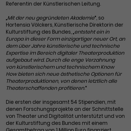
Referentin der Künstlerischen Leitung.
Laufzeit
1 Tag
„
Mit der neu gegründeten Akademie
“, so
Name
Dieses Cookie wird von Google
_gcl_aw
Hortensia Völckers, Künstlerische Direktorin der
Analytics installiert. Das Cookie
Kulturstiftung des Bundes, „
entsteht ein in
Anbieter
Google Ads
wird verwendet, um Informationen
Europa in dieser Form einzigartiger neuer Ort, an
darüber zu speichern, wie
dem über Jahre künstlerische und technische
Laufzeit
3 Monate
Besucher*innen eine Website
Expertise im Bereich digitaler Theaterproduktion
nutzen, und hilft bei der Erstellung
aufgebaut wird. Durch die enge Verzahnung
Dieses Cookie speichert
Zweck
eines Analyseberichts über die
von künstlerischem und technischem Know
Informationen zu Werbeklicks und
Performance der Website. Die
Zweck
dient der Zuordnung von
How bieten sich neue ästhetische Optionen für
erhobenen Daten umfassen in
Conversions zu Google Ads-
Theaterproduktionen, von denen letztlich alle
anonymisierter Form die Anzahl
Kampagnen.
der Besuche, die Quelle, aus der sie
Theaterschaffenden profitieren
.“
stammen, und die besuchten
Seiten.
Die ersten der insgesamt 54 Stipendien, mit
denen Forschungsprojekte an der Schnittstelle
Name
_gcl_dc
von Theater und Digitalität unterstützt und von
der Kulturstiftung des Bundes mit einem
Anbieter
Google / DoubleClick
Name
_gat_UA-63561367-1
Gesamtbetrag von 1 Million Euro finanziert