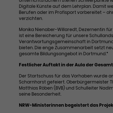
Unterrichtsfächern stehen Schwerpunkte wi
Digitale Künste auf dem Lehrplan. Damit wer
Berufen oder im Profisport vorbereitet – o
verzichten.
Monika Nienaber-Willaredt, Dezernentin für
ist eine Bereicherung für unsere Schullands
Verantwortungsgemeinschaft in Dortmund 
bieten. Die enge Zusammenarbeit setzt ne
gesamte Bildungsangebot in Dortmund.“
Festlicher Auftakt in der Aula der Gesam
Der Startschuss für das Vorhaben wurde am 
Scharnhorst gefeiert. Oberbürgermeister 
Matthias Röben (BVB) und Schulleiter Nad
seine Besonderheit.
NRW-Ministerinnen begeistert das Projek