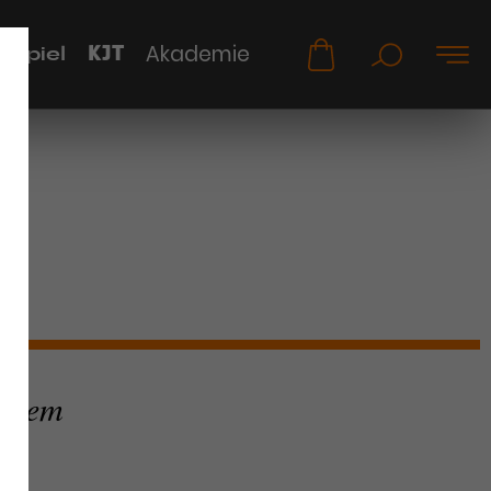
KJT
Akademie
uspiel
d dem