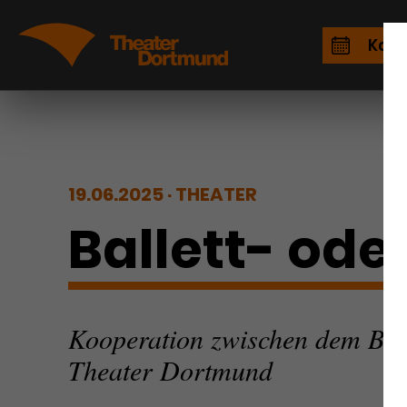
Kale
19.06.2025
THEATER
Ballett- ode
Kooperation zwischen dem BVB
Theater Dortmund