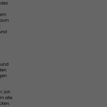
 des
dem
 Raum
:
 und
mund
 den
ngen
: ,Ich
em alle
cken,