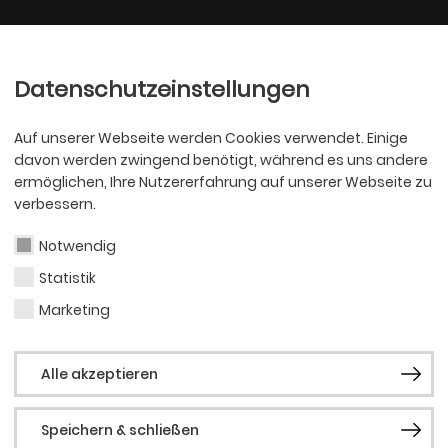
Ballett
Oper
nder
Philharmoniker
Scha
Datenschutzeinstellungen
Auf unserer Webseite werden Cookies verwendet. Einige
davon werden zwingend benötigt, während es uns andere
ermöglichen, Ihre Nutzererfahrung auf unserer Webseite zu
verbessern.
r Fußballschuh
Notwendig
Statistik
Marketing
, der Gesamtschule Scharnhorst un
Alle akzeptieren
Speichern & schließen