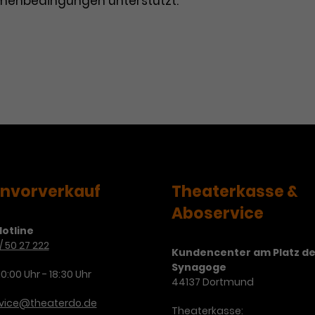
hmenbedingungen unterstützt.
envorverkauf
Theaterkasse &
Aboservice
otline
/ 50 27 222
Kundencenter am Platz de
Synagoge
10:00 Uhr - 18:30 Uhr
44137 Dortmund
rvice@theaterdo.de
Theaterkasse: