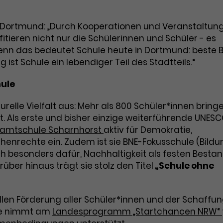
Zweck
Cookie. Bestimmte Daten werden nur
zu messen und Remarketing-Funktionen
maximal einmal pro Minute an Google
bereitzustellen.
Zweck
Dortmund: „Durch Kooperationen und Veranstaltun
Analytics gesendet. Solange es gesetzt
itieren nicht nur die Schülerinnen und Schüler - es
ist, werden bestimmte
Denn das bedeutet Schule heute in Dortmund: beste 
Datenübertragungen unterbunden.
 ist Schule ein lebendiger Teil des Stadtteils.“
Name
IDE
hule
Anbieter
Google / DoubleClick
turelle Vielfalt aus: Mehr als 800 Schüler*innen bring
Laufzeit
1 Jahr
t. Als erste und bisher einzige weiterführende UNES
amtschule Scharnhorst
aktiv für Demokratie,
Dieses Cookie dient der Anzeige
enrechte ein. Zudem ist sie BNE-Fokusschule (Bildu
personalisierter Werbung und misst die
Zweck
h besonders dafür, Nachhaltigkeit als festen Bestan
Wirksamkeit von Werbekampagnen über
verschiedene Websites hinweg.
ber hinaus trägt sie stolz den Titel
„Schule ohne
ellen Förderung aller Schüler*innen und der Schaffu
le nimmt am
Landesprogramm „Startchancen NRW“