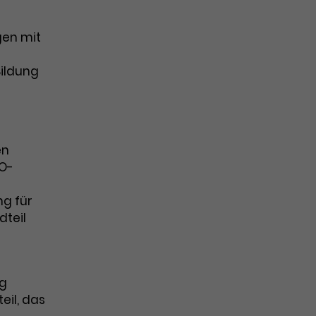
gen mit
Bildung
en
CO-
ng für
dteil
ng
teil, das