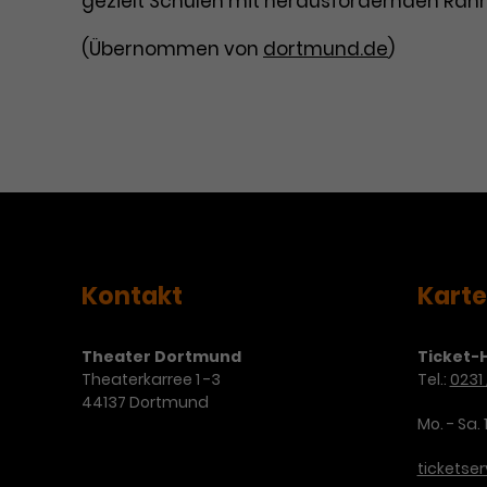
gezielt Schulen mit herausfordernden Ra
(Übernommen von
dortmund.de
)
Kontakt
Kart
Theater Dortmund
Ticket-H
Theaterkarree 1 -3
Tel.:
0231 
44137 Dortmund
Mo. - Sa. 
ticketse