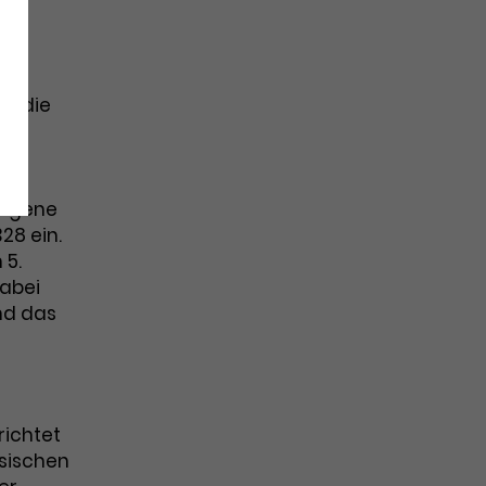
t die
che
hen
 eigene
28 ein.
 5.
dabei
nd das
richtet
ssischen