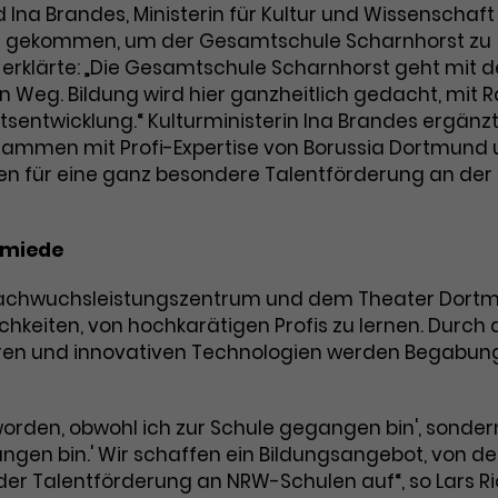
 Ina Brandes, Ministerin für Kultur und Wissenschaft
Dieses Cookie wird von Google Analytics
Name
_gcl_aw
ns gekommen, um der Gesamtschule Scharnhorst zu
installiert. Das Cookie wird verwendet, um
er erklärte: „Die Gesamtschule Scharnhorst geht mit 
Informationen darüber zu speichern, wie
Anbieter
Google Ads
 Weg. Bildung wird hier ganzheitlich gedacht, mit
Besucher*innen eine Website nutzen, und
hilft bei der Erstellung eines
tsentwicklung.“ Kulturministerin Ina Brandes ergänzt
Laufzeit
3 Monate
Zweck
Analyseberichts über die Performance der
usammen mit Profi-Expertise von Borussia Dortmund
Website. Die erhobenen Daten umfassen
Dieses Cookie speichert Informationen zu
en für eine ganz besondere Talentförderung an der
in anonymisierter Form die Anzahl der
Zweck
Werbeklicks und dient der Zuordnung von
Besuche, die Quelle, aus der sie stammen,
Conversions zu Google Ads-Kampagnen.
und die besuchten Seiten.
hmiede
achwuchsleistungszentrum und dem Theater Dort
chkeiten, von hochkarätigen Profis zu lernen. Durch
Name
_gcl_dc
Name
_gat_UA-63561367-1
turen und innovativen Technologien werden Begabu
Anbieter
Google / DoubleClick
Anbieter
Google Analytics
Laufzeit
3 Monate
eworden, obwohl ich zur Schule gegangen bin', sondern
Laufzeit
1 Minute
angen bin.' Wir schaffen ein Bildungsangebot, von d
Dieses Cookie wird verwendet, um
 der Talentförderung an NRW-Schulen auf“, so Lars Ri
Das ist ein von Google Analytics gesetztes
Nutzerinteraktionen mit Werbeanzeigen