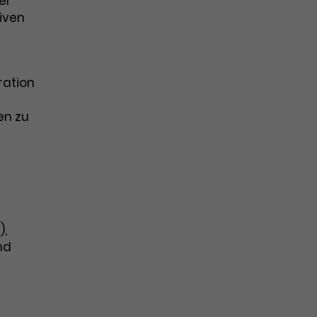
er
tiven
ration
en zu
),
nd