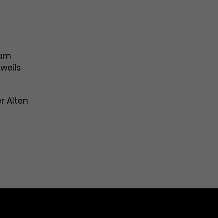
r
 am
weils
r Alten