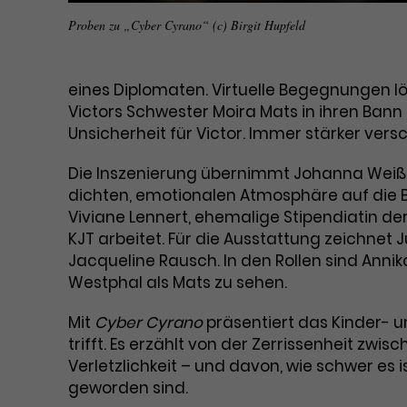
Proben zu „Cyber Cyrano“ (c) Birgit Hupfeld
eines Diplomaten. Virtuelle Begegnungen 
Victors Schwester Moira Mats in ihren Ban
Unsicherheit für Victor. Immer stärker ver
Die Inszenierung übernimmt Johanna Weißert
dichten, emotionalen Atmosphäre auf die Bü
Viviane Lennert, ehemalige Stipendiatin der
KJT arbeitet. Für die Ausstattung zeichnet J
Jacqueline Rausch. In den Rollen sind Annik
Westphal als Mats zu sehen.
Mit
Cyber Cyrano
präsentiert das Kinder- u
trifft. Es erzählt von der Zerrissenheit zw
Verletzlichkeit – und davon, wie schwer es i
geworden sind.