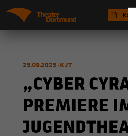
Kale
25.09.2025
KJT
„CYBER CYRA
PREMIERE IM
JUGENDTHEA