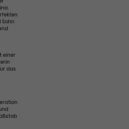
er
ina.
rfekten
d Sohn
rend
t einer
erin
für das
eration
 und
 Maßstab