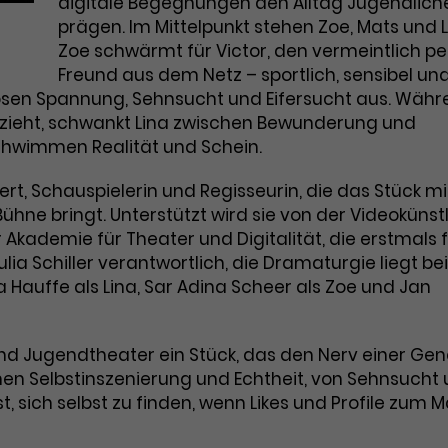
Marketing
digitale Begegnungen den Alltag Jugendlich
Zugang zu geschützten Bereichen
Laufzeit
2 Jahre
prägen. Im Mittelpunkt stehen Zoe, Mats und L
gewährt.
Diese Gruppe beinhaltet alle Scripte, die es uns
ermöglichen die Leistung unserer Werbekampagnen zu
Zoe schwärmt für Victor, den vermeintlich pe
Dieses Cookie wird von Google Analytics
analysieren und Conversions zu messen. Außerdem
Freund aus dem Netz – sportlich, sensibel un
helfen sie uns dabei Werbeanzeigen und Inhalte besser
installiert. Das Cookie wird verwendet, um
lösen Spannung, Sehnsucht und Eifersucht aus. Wäh
auf die Interessen unserer Nutzer abzustimmen.
Besucher*innen-, Sitzungs- und
n zieht, schwankt Lina zwischen Bewunderung und
Name
cookie_optin
Kampagnendaten zu berechnen und die
Cookie-Informationen
Name
_gcl_au
schwimmen Realität und Schein.
Zweck
Nutzung der Website für den
Anbieter
TYPO3
Analysebericht der Website zu verfolgen.
Anbieter
Google Ads
, Schauspielerin und Regisseurin, die das Stück mi
Die Cookies speichern Informationen
Laufzeit
1 Monat
hne bringt. Unterstützt wird sie von der Videokünstl
anonym und weisen eine zufallsgenerierte
Laufzeit
3 Monate
 Akademie für Theater und Digitalität, die erstmals 
Nummer zu, um Besuche zu erkennen.
Enthält die gewählten Tracking-Optin-
ulia Schiller verantwortlich, die Dramaturgie liegt bei
Zweck
Wird von Google verwendet, um die
Einstellungen.
a Hauffe als Lina, Sar Adina Scheer als Zoe und Jan
Effizienz von Werbeanzeigen zu messen
und Conversions zu speichern. Dieses
Zweck
Cookie hilft dabei nachzuvollziehen, ob
Name
_gid
nd Jugendtheater ein Stück, das den Nerv einer Gen
Nutzer über Google-Anzeigen auf unsere
Website gelangt sind.
ischen Selbstinszenierung und Echtheit, von Sehnsucht
Anbieter
Google Analytics
st, sich selbst zu finden, wenn Likes und Profile zum
Laufzeit
1 Tag