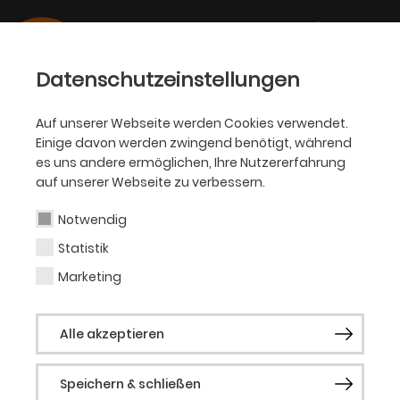
Datenschutzeinstellungen
Auf unserer Webseite werden Cookies verwendet.
12.03.2025
Einige davon werden zwingend benötigt, während
KJT
es uns andere ermöglichen, Ihre Nutzererfahrung
DEMOKRATIE WILL GELERNT
auf unserer Webseite zu verbessern.
SEIN
Notwendig
Statistik
„Das Gewicht der Ameisen“ feiert Premiere
Marketing
im KJT
Alle akzeptieren
Speichern & schließen