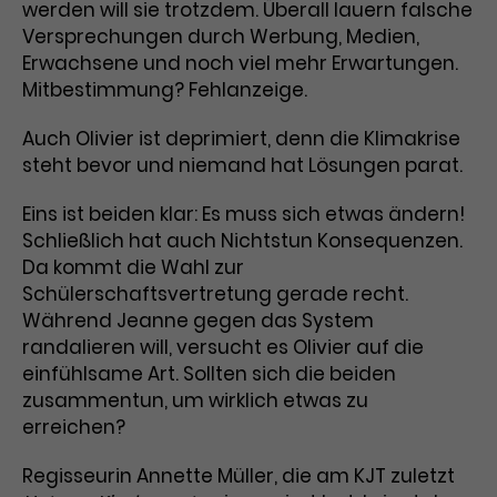
werden will sie trotzdem. Überall lauern falsche
Versprechungen durch Werbung, Medien,
Laufzeit
1 Tag
Erwachsene und noch viel mehr Erwartungen.
Name
Dieses Cookie wird von Google
_gcl_aw
Mitbestimmung? Fehlanzeige.
Analytics installiert. Das Cookie
Anbieter
Google Ads
wird verwendet, um Informationen
Auch Olivier ist deprimiert, denn die Klimakrise
darüber zu speichern, wie
steht bevor und niemand hat Lösungen parat.
Laufzeit
3 Monate
Besucher*innen eine Website
nutzen, und hilft bei der Erstellung
Eins ist beiden klar: Es muss sich etwas ändern!
Dieses Cookie speichert
Zweck
eines Analyseberichts über die
Schließlich hat auch Nichtstun Konsequenzen.
Informationen zu Werbeklicks und
Performance der Website. Die
Da kommt die Wahl zur
Zweck
dient der Zuordnung von
erhobenen Daten umfassen in
Schülerschaftsvertretung gerade recht.
Conversions zu Google Ads-
anonymisierter Form die Anzahl
Während Jeanne gegen das System
Kampagnen.
der Besuche, die Quelle, aus der sie
randalieren will, versucht es Olivier auf die
stammen, und die besuchten
einfühlsame Art. Sollten sich die beiden
Seiten.
zusammentun, um wirklich etwas zu
erreichen?
Name
_gcl_dc
Regisseurin Annette Müller, die am KJT zuletzt
Anbieter
Google / DoubleClick
Name
_gat_UA-63561367-1