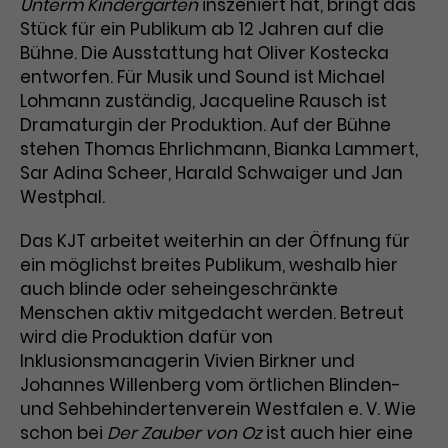
Unterm Kindergarten
inszeniert hat, bringt das
Stück für ein Publikum ab 12 Jahren auf die
Laufzeit
3 Monate
Anbieter
Google Analytics
Bühne. Die Ausstattung hat Oliver Kostecka
Dieses Cookie wird verwendet, um
Laufzeit
1 Minute
entworfen. Für Musik und Sound ist Michael
Nutzerinteraktionen mit
Lohmann zuständig, Jacqueline Rausch ist
Zweck
Werbeanzeigen zu messen und
Das ist ein von Google Analytics
Dramaturgin der Produktion. Auf der Bühne
Remarketing-Funktionen
gesetztes Cookie. Bestimmte
stehen Thomas Ehrlichmann, Bianka Lammert,
bereitzustellen.
Daten werden nur maximal einmal
Sar Adina Scheer, Harald Schwaiger und Jan
pro Minute an Google Analytics
Zweck
Westphal.
gesendet. Solange es gesetzt ist,
werden bestimmte
Das KJT arbeitet weiterhin an der Öffnung für
Datenübertragungen
Name
IDE
ein möglichst breites Publikum, weshalb hier
unterbunden.
auch blinde oder seheingeschränkte
Anbieter
Google / DoubleClick
Menschen aktiv mitgedacht werden. Betreut
wird die Produktion dafür von
Laufzeit
1 Jahr
Inklusionsmanagerin Vivien Birkner und
Johannes Willenberg vom örtlichen Blinden-
Dieses Cookie dient der Anzeige
personalisierter Werbung und
und Sehbehindertenverein Westfalen e. V. Wie
Zweck
misst die Wirksamkeit von
schon bei
Der Zauber von Oz
ist auch hier eine