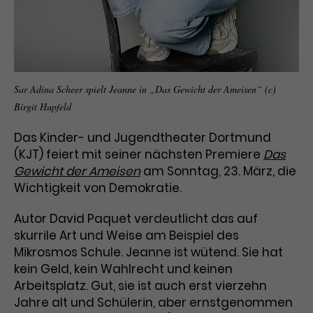
Benutzer*in wiedererkannt werden,
Marketing
und es wird Zugang zu
Laufzeit
2 Jahre
Diese Gruppe beinhaltet alle Scripte, die es uns
geschützten Bereichen gewährt.
ermöglichen die Leistung unserer
Dieses Cookie wird von Google
Werbekampagnen zu analysieren und
Conversions zu messen. Außerdem helfen sie
Analytics installiert. Das Cookie
uns dabei Werbeanzeigen und Inhalte besser auf
wird verwendet, um
Sar Adina Scheer spielt Jeanne in „Das Gewicht der Ameisen“ (c)
die Interessen unserer Nutzer abzustimmen.
Name
cookie_optin
Besucher*innen-, Sitzungs- und
Birgit Hupfeld
Cookie-Informationen
Name
Kampagnendaten zu berechnen
_gcl_au
Anbieter
TYPO3
Zweck
und die Nutzung der Website für
Das Kinder- und Jugendtheater Dortmund
Anbieter
Google Ads
den Analysebericht der Website zu
(KJT) feiert mit seiner nächsten Premiere
Das
Laufzeit
1 Monat
verfolgen. Die Cookies speichern
Gewicht der Ameisen
am Sonntag, 23. März, die
Laufzeit
3 Monate
Informationen anonym und weisen
Wichtigkeit von Demokratie.
Enthält die gewählten Tracking-
eine zufallsgenerierte Nummer zu,
Zweck
Optin-Einstellungen.
Wird von Google verwendet, um
um Besuche zu erkennen.
Autor David Paquet verdeutlicht das auf
die Effizienz von Werbeanzeigen zu
skurrile Art und Weise am Beispiel des
messen und Conversions zu
Mikrosmos Schule. Jeanne ist wütend. Sie hat
Zweck
speichern. Dieses Cookie hilft dabei
kein Geld, kein Wahlrecht und keinen
nachzuvollziehen, ob Nutzer über
Name
_gid
Google-Anzeigen auf unsere
Arbeitsplatz. Gut, sie ist auch erst vierzehn
Website gelangt sind.
Jahre alt und Schülerin, aber ernstgenommen
Anbieter
Google Analytics