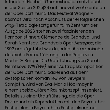
Intendant Heribert Germeshausen setzt auch
Laufzeit
3 Monate
in der Saison 2025|26 auf innovative Akzente an
Anbieter
Google Analytics
der Oper Dortmund: Das Festival Wagner-
Dieses Cookie wird verwendet, um
Laufzeit
1 Minute
Kosmos wird nach Abschluss der erfolgreichen
Nutzerinteraktionen mit
Ring
-Tetralogie fortgeführt. Im Zentrum der
Zweck
Werbeanzeigen zu messen und
Das ist ein von Google Analytics
Ausgabe 2026 stehen zwei faszinierenden
Remarketing-Funktionen
gesetztes Cookie. Bestimmte
Komponistinnen: Clémence de Grandval und
bereitzustellen.
Daten werden nur maximal einmal
Sarah Nemtsov. Grandvals Oper
Mazeppa
, die
pro Minute an Google Analytics
Zweck
1892 uraufgeführt wurde, erlebt ihre szenische
gesendet. Solange es gesetzt ist,
deutsche Erstaufführung in der Regie von
werden bestimmte
Martin G. Berger. Die Uraufführung von Sarah
Datenübertragungen
Name
IDE
Nemtsovs
WIR (WE)
, einer Auftragskomposition
unterbunden.
der Oper Dortmund basierend auf dem
Anbieter
Google / DoubleClick
dystopischen Roman
Wir
von Jewgeni
Samjatin, wird von Eva-Maria Höckmayr in
Laufzeit
1 Jahr
einem spektakulären Raumkonzept inszeniert.
Dieses Cookie dient der Anzeige
Details zu einer Uraufführung, die die Oper
personalisierter Werbung und
Dortmund als Koproduktion mit den Bayreuther
Zweck
misst die Wirksamkeit von
Festspielen in Bayreuth im Festspielsommer