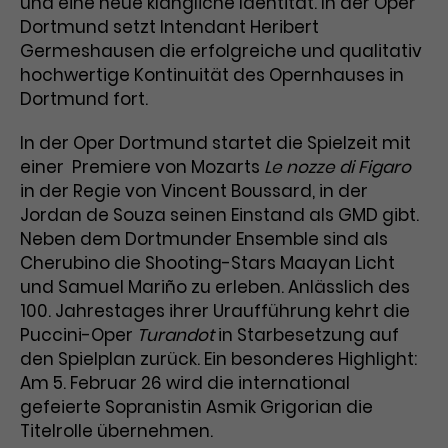
und eine neue klangliche Identität. In der Oper
Dortmund setzt Intendant Heribert
Laufzeit
1 Tag
Germeshausen die erfolgreiche und qualitativ
hochwertige Kontinuität des Opernhauses in
Name
Dieses Cookie wird von Google
_gcl_aw
Dortmund fort.
Analytics installiert. Das Cookie
Anbieter
Google Ads
wird verwendet, um Informationen
In der Oper Dortmund startet die Spielzeit mit
darüber zu speichern, wie
Laufzeit
3 Monate
einer Premiere von Mozarts
Le nozze di Figaro
Besucher*innen eine Website
nutzen, und hilft bei der Erstellung
in der Regie von Vincent Boussard, in der
Dieses Cookie speichert
Zweck
eines Analyseberichts über die
Jordan de Souza seinen Einstand als GMD gibt.
Informationen zu Werbeklicks und
Performance der Website. Die
Neben dem Dortmunder Ensemble sind als
Zweck
dient der Zuordnung von
erhobenen Daten umfassen in
Cherubino die Shooting-Stars Maayan Licht
Conversions zu Google Ads-
anonymisierter Form die Anzahl
und Samuel Mariño zu erleben. Anlässlich des
Kampagnen.
der Besuche, die Quelle, aus der sie
100. Jahrestages ihrer Uraufführung kehrt die
stammen, und die besuchten
Puccini-Oper
Turandot
in Starbesetzung auf
Seiten.
den Spielplan zurück. Ein besonderes Highlight:
Am 5. Februar 26 wird die international
Name
_gcl_dc
gefeierte Sopranistin Asmik Grigorian die
Titelrolle übernehmen.
Anbieter
Google / DoubleClick
Name
_gat_UA-63561367-1