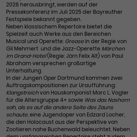
Werbekampagnen über
2026 herausbringt, werden auf der
verschiedene Websites hinweg.
Pressekonferenz im Juli 2025 der Bayreuther
Festspiele bekannt gegeben.
Neben klassischem Repertoire bietet die
Spielzeit auch Werke aus den Bereichen
Musical und Operette:
Grease
in der Regie von
Gil Mehmert und die Jazz-Operette
Märchen
im Grand-Hotel
(Regie: Jörn Felix Alt) von Paul
Abraham versprechen großartige
Unterhaltung.
In der Jungen Oper Dortmund kommen zwei
Auftragskompositionen zur Uraufführung:
Klangstreich
von Hauskomponist Marc L. Vogler
für die Altersgruppe 4+ sowie
Was das Nashorn
sah, als es auf die andere Seite des Zauns
schaute
, eine Jugendoper von Edzard Locher,
die den Holocaust aus der Perspektive von
Zootieren nahe Buchenwald beleuchtet. Neben
dem umfangreichen Repertoire steht zudem