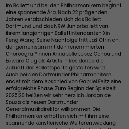
Benutzer*in wiedererkannt werden,
Marketing
im Ballett und bei den Philharmonikern beginnt
und es wird Zugang zu
Laufzeit
2 Jahre
eine spannende Ära. Nach 22 prägenden
Diese Gruppe beinhaltet alle Scripte, die es uns
geschützten Bereichen gewährt.
Jahren verabschieden sich das Ballett
ermöglichen die Leistung unserer
Dieses Cookie wird von Google
Werbekampagnen zu analysieren und
Dortmund und das NRW Juniorballett von
Conversions zu messen. Außerdem helfen sie
Analytics installiert. Das Cookie
ihrem langjährigen Ballettintendanten Xin
uns dabei Werbeanzeigen und Inhalte besser auf
wird verwendet, um
die Interessen unserer Nutzer abzustimmen.
Peng Wang. Seine Nachfolge tritt Jaš Otrin an,
Name
cookie_optin
Besucher*innen-, Sitzungs- und
der gemeinsam mit den renommierten
Cookie-Informationen
Name
Kampagnendaten zu berechnen
_gcl_au
Choreograf*innen Annabelle Lopez Ochoa und
Anbieter
TYPO3
Zweck
und die Nutzung der Website für
Edward Clug als Artists in Residence die
Anbieter
Google Ads
den Analysebericht der Website zu
Laufzeit
1 Monat
Zukunft der Ballettsparte gestalten wird.
verfolgen. Die Cookies speichern
Laufzeit
3 Monate
Informationen anonym und weisen
Auch bei den Dortmunder Philharmonikern
Enthält die gewählten Tracking-
eine zufallsgenerierte Nummer zu,
endet mit dem Abschied von Gabriel Feltz eine
Zweck
Optin-Einstellungen.
Wird von Google verwendet, um
um Besuche zu erkennen.
erfolgreiche Phase. Zum Beginn der Spielzeit
die Effizienz von Werbeanzeigen zu
2025|26 heißen wir sehr herzlich Jordan de
messen und Conversions zu
Souza als neuen Dortmunder
Zweck
speichern. Dieses Cookie hilft dabei
Generalmusikdirektor willkommen. Die
nachzuvollziehen, ob Nutzer über
Name
_gid
Philharmoniker erhoffen sich mit ihm eine
Google-Anzeigen auf unsere
spannende künstlerische Weiterentwicklung
Website gelangt sind.
Anbieter
Google Analytics