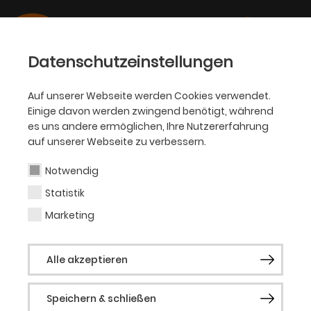
Datenschutzeinstellungen
Auf unserer Webseite werden Cookies verwendet.
07.04.2025
Einige davon werden zwingend benötigt, während
THEATER, OPER, BALLETT,
es uns andere ermöglichen, Ihre Nutzererfahrung
PHILHARMONIKER
auf unserer Webseite zu verbessern.
Die Kontinuität des
Notwendig
Erfolgs und zwei
Statistik
Neuanfänge
Marketing
Oper, Ballett und Philharmoniker stellen ihre
Alle akzeptieren
Spielpläne 2025|26 vor
Speichern & schließen