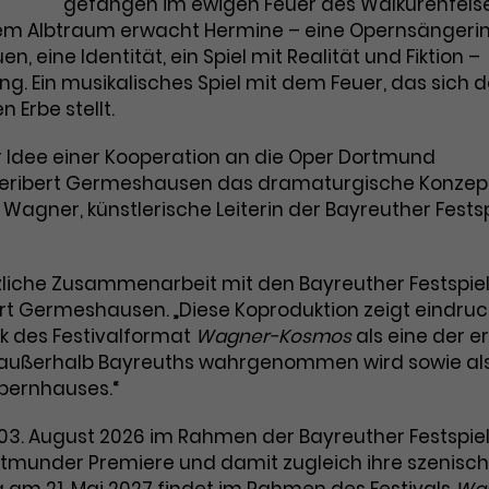
Marketing
gefangen im ewigen Feuer des Walkürenfelse
Zugang zu geschützten Bereichen
Laufzeit
2 Jahre
iesem Albtraum erwacht Hermine – eine Opernsängerin
gewährt.
Diese Gruppe beinhaltet alle Scripte, die es uns
ermöglichen die Leistung unserer Werbekampagnen zu
eine Identität, ein Spiel mit Realität und Fiktion –
Dieses Cookie wird von Google Analytics
analysieren und Conversions zu messen. Außerdem
. Ein musikalisches Spiel mit dem Feuer, das sich d
helfen sie uns dabei Werbeanzeigen und Inhalte besser
installiert. Das Cookie wird verwendet, um
auf die Interessen unserer Nutzer abzustimmen.
 Erbe stellt.
Besucher*innen-, Sitzungs- und
Name
cookie_optin
Kampagnendaten zu berechnen und die
Cookie-Informationen
Name
_gcl_au
 Idee einer Kooperation an die Oper Dortmund
Zweck
Nutzung der Website für den
 Heribert Germeshausen das dramaturgische Konzep
Anbieter
TYPO3
Analysebericht der Website zu verfolgen.
Anbieter
Google Ads
Wagner, künstlerische Leiterin der Bayreuther Festsp
Die Cookies speichern Informationen
Laufzeit
1 Monat
anonym und weisen eine zufallsgenerierte
Laufzeit
3 Monate
Nummer zu, um Besuche zu erkennen.
Enthält die gewählten Tracking-Optin-
erzliche Zusammenarbeit mit den Bayreuther Festspie
Zweck
Wird von Google verwendet, um die
Einstellungen.
ert Germeshausen. „Diese Koproduktion zeigt eindruck
Effizienz von Werbeanzeigen zu messen
k des Festivalformat
Wagner-Kosmos
als eine der e
und Conversions zu speichern. Dieses
Zweck
 außerhalb Bayreuths wahrgenommen wird sowie al
Cookie hilft dabei nachzuvollziehen, ob
Name
_gid
Nutzer über Google-Anzeigen auf unsere
Opernhauses.“
Website gelangt sind.
Anbieter
Google Analytics
3. August 2026 im Rahmen der Bayreuther Festspiel
ortmunder Premiere und damit zugleich ihre szenisc
Laufzeit
1 Tag