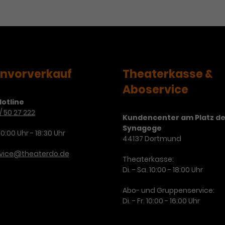
Zweck
Cookie. Bestimmte Daten werden nur
zu messen und Remarketing-Funktionen
maximal einmal pro Minute an Google
bereitzustellen.
Zweck
Analytics gesendet. Solange es gesetzt
ist, werden bestimmte
Datenübertragungen unterbunden.
Name
IDE
envorverkauf
Theaterkasse &
Aboservice
Anbieter
Google / DoubleClick
otline
Laufzeit
1 Jahr
/ 50 27 222
Kundencenter am Platz de
Synagoge
Dieses Cookie dient der Anzeige
10:00 Uhr - 18:30 Uhr
44137 Dortmund
personalisierter Werbung und misst die
Zweck
rvice@theaterdo.de
Wirksamkeit von Werbekampagnen über
Theaterkasse:
verschiedene Websites hinweg.
Di. - Sa. 10:00 - 18:00 Uhr
Abo- und Gruppenservice:
Di. - Fr. 10:00 - 16:00 Uhr