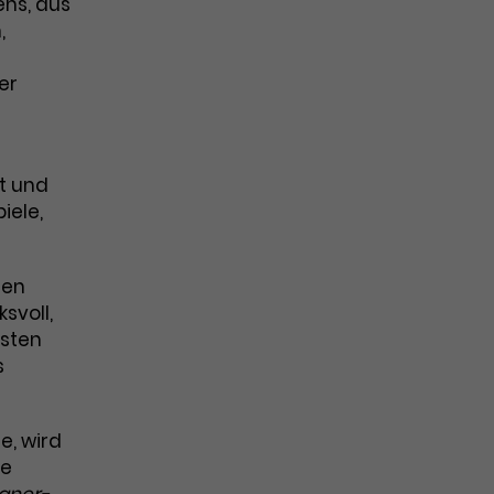
ns, aus
,
er
t und
iele,
len
svoll,
rsten
s
e, wird
he