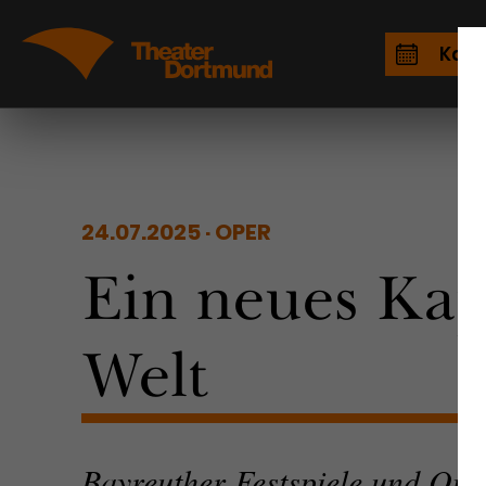
Kale
24.07.2025
OPER
Ein neues Kap
Welt
Bayreuther Festspiele und Op