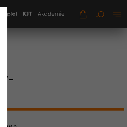
KJT
Akademie
uspiel
r-
hrung