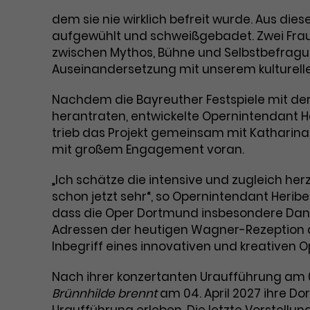
dem sie nie wirklich befreit wurde. Aus d
aufgewühlt und schweißgebadet. Zwei Frauen, 
zwischen Mythos, Bühne und Selbstbefragung
Auseinandersetzung mit unserem kulturellen
Nachdem die Bayreuther Festspiele mit der
herantraten, entwickelte Opernintendant
trieb das Projekt gemeinsam mit Katharina 
mit großem Engagement voran.
„Ich schätze die intensive und zugleich h
schon jetzt sehr“, so Opernintendant Herib
dass die Oper Dortmund insbesondere Dan
Adressen der heutigen Wagner-Rezeption
Inbegriff eines innovativen und kreativen 
Nach ihrer konzertanten Uraufführung am 0
Brünnhilde brennt
am 04. April 2027 ihre D