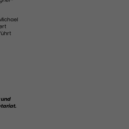
gner-
Michael
ert
führt
 und
ariat.