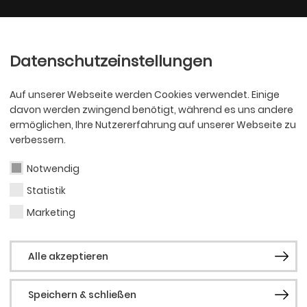
Ballett
Oper
nder
Philharmoniker
Scha
Datenschutzeinstellungen
Auf unserer Webseite werden Cookies verwendet. Einige
davon werden zwingend benötigt, während es uns andere
ermöglichen, Ihre Nutzererfahrung auf unserer Webseite zu
verbessern.
Notwendig
itel in der Wagne
Statistik
Marketing
Alle akzeptieren
Speichern & schließen
er Dortmund kooperieren für Urauffü