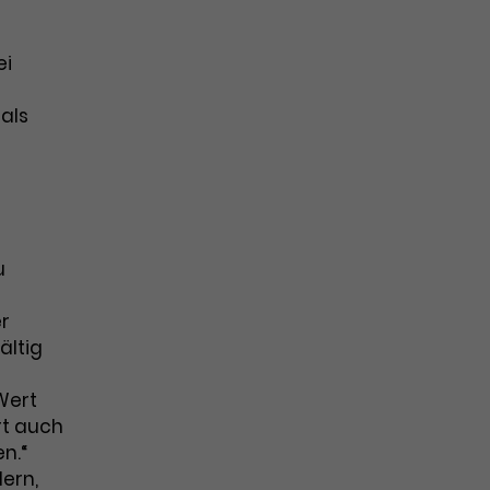
ei
 als
u
er
ältig
Wert
rt auch
n.“
dern,