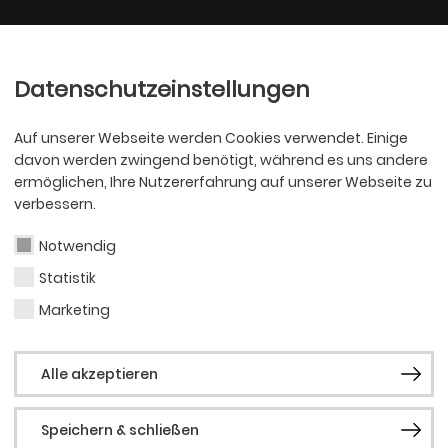
Ballett
Oper
nder
Philharmoniker
Scha
Datenschutzeinstellungen
Auf unserer Webseite werden Cookies verwendet. Einige
davon werden zwingend benötigt, während es uns andere
ermöglichen, Ihre Nutzererfahrung auf unserer Webseite zu
verbessern.
ür die Zukunft!
Notwendig
Statistik
Marketing
t Kunst, Kindheit und Nachhaltigke
Alle akzeptieren
Speichern & schließen