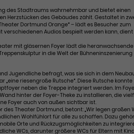
Dieses Cookie wird von Google Analytics
Name
_gcl_aw
rung des Stadtraums wahrnehmbar und bietet einen
installiert. Das Cookie wird verwendet, um
n Herzstücken des Gebäudes zählt. Gestaltet in zw
Informationen darüber zu speichern, wie
Anbieter
Google Ads
„Theater Dortmund Orange“ – lädt es Besucher zum
Besucher*innen eine Website nutzen, und
mit verschiedenen Audios bespielt werden kann, dient
hilft bei der Erstellung eines
Laufzeit
3 Monate
Zweck
Analyseberichts über die Performance der
Website. Die erhobenen Daten umfassen
Theater mit gläsernen Foyer lädt die heranwachsende
Dieses Cookie speichert Informationen zu
in anonymisierter Form die Anzahl der
Zweck
Werbeklicks und dient der Zuordnung von
Treppenskulptur in die Welt der Bühneninszenierung
Besuche, die Quelle, aus der sie stammen,
Conversions zu Google Ads-Kampagnen.
und die besuchten Seiten.
nd Jugendliche befragt, was sie sich in dem Neuba
r „eine riesengroße Rutsche“. Diese Rutsche konnte
ptfoyer neben die Treppe integriert werden. Im Foy
Name
_gcl_dc
Name
_gat_UA-63561367-1
Wand hinter der Foyer-Theke zu installieren, die vielf
Anbieter
Google / DoubleClick
ne Foyer auch von außen sichtbar ist.
Anbieter
Google Analytics
or des Theater Dortmund, betont: „Wir legen großen 
Laufzeit
3 Monate
ndlichen Wohlfühlort für alle zu schaffen. Dazu gehö
Laufzeit
1 Minute
 mobile Orte und Rückzugsmöglichkeiten zu integriere
Dieses Cookie wird verwendet, um
dliche WCs, darunter größere WCs für Eltern mit Kin
Das ist ein von Google Analytics gesetztes
Nutzerinteraktionen mit Werbeanzeigen