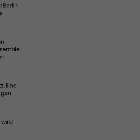
 Berlin
s
en
Ensemble
en
. Eine
igen
 wird