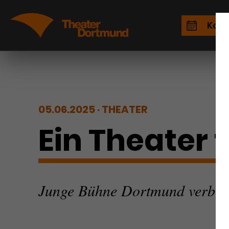
Kale
05.06.2025
THEATER
Ein Theater f
Junge Bühne Dortmund verbinde