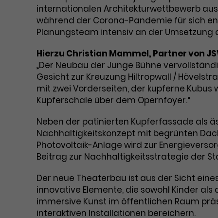
internationalen Architekturwettbewerb aus
während der Corona-Pandemie für sich ents
Planungsteam intensiv an der Umsetzung de
Hierzu Christian Mammel, Partner von J
„Der Neubau der Junge Bühne vervollständ
Gesicht zur Kreuzung Hiltropwall / Hövelstr
mit zwei Vorderseiten, der kupferne Kubu
Kupferschale über dem Opernfoyer.“
Neben der patinierten Kupferfassade als ä
Nachhaltigkeitskonzept mit begrünten Dach
Photovoltaik-Anlage wird zur Energieverso
Beitrag zur Nachhaltigkeitsstrategie der S
Der neue Theaterbau ist aus der Sicht eines
innovative Elemente, die sowohl Kinder al
immersive Kunst im öffentlichen Raum präs
interaktiven Installationen bereichern.