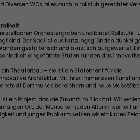
Zweck
 Diversen WCs, alles auch in rollstuhlgerechter Vers
Cookie. Bestimmte Daten werden nur
zu messen und Remarketing-Funktionen
maximal einmal pro Minute an Google
bereitzustellen.
Zweck
Analytics gesendet. Solange es gesetzt
reiheit
ist, werden bestimmte
Datenübertragungen unterbunden.
rstellbaren Orchestergraben und bietet Rollstuhl- 
egt sind. Der Saal ist aus Nutzungsgründen dunkel g
Name
IDE
änden gestalterisch und akustisch aufgewertet. Ei
schiedlich eingefärbte Stufen runden das innovativ
Anbieter
Google / DoubleClick
Laufzeit
1 Jahr
ein Theaterbau – sie ist ein Statement für die
innovative Architektur. Mit ihrer immersiven Kunst u
Dieses Cookie dient der Anzeige
Innenstadt Dortmunds bereichern und neue Maßstäbe
personalisierter Werbung und misst die
Zweck
Wirksamkeit von Werbekampagnen über
t ein Projekt, das die Zukunft im Blick hat. Wir wolle
verschiedene Websites hinweg.
maligen Ort, der Menschen jeden Alters inspiriert u
gkeit und junges Publikum setzen wir ein klares Zeic