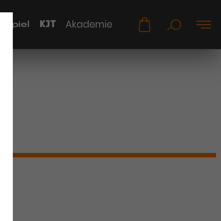
KJT
Akademie
uspiel
it