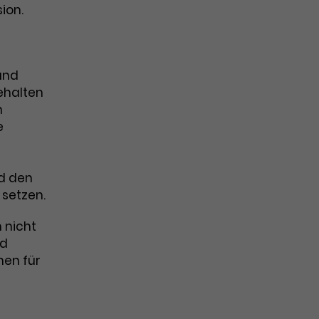
ion.
und
ehalten
n
e
nd den
 setzen.
n nicht
nd
hen für