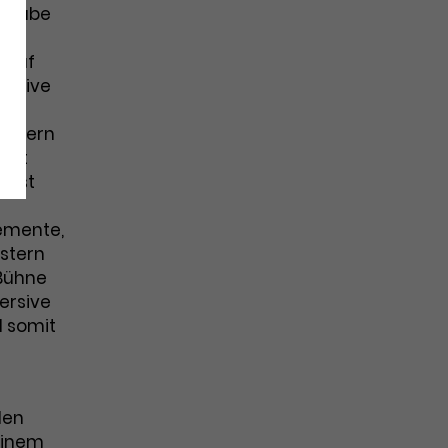
ßstäbe
 auf
ersive
e
sondern
tadt
 ist
lemente,
istern
 Bühne
ersive
d somit
len
einem