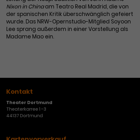
Werbekampagnen über
Nixon in China
am Teatro Real Madrid, die von
verschiedene Websites hinweg.
der spanischen Kritik überschwänglich gefeiert
wurde. Das NRW-Opernstudio-Mitglied Soyoon
Lee sprang außerdem in einer Vorstellung als
Madame Mao ein.
Kontakt
Theater Dortmund
Theaterkarree 1 -3
44137 Dortmund
Kartenvorverkauf