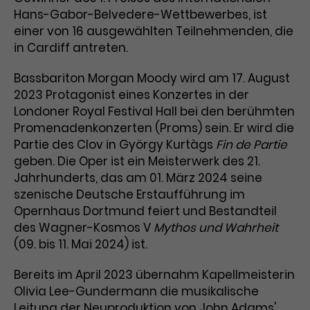
Hans-Gabor-Belvedere-Wettbewerbes, ist
Laufzeit
3 Monate
Anbieter
Google Analytics
einer von 16 ausgewählten Teilnehmenden, die
in Cardiff antreten.
Dieses Cookie wird verwendet, um
Laufzeit
1 Minute
Nutzerinteraktionen mit
Bassbariton Morgan Moody wird am 17. August
Zweck
Werbeanzeigen zu messen und
Das ist ein von Google Analytics
2023 Protagonist eines Konzertes in der
Remarketing-Funktionen
gesetztes Cookie. Bestimmte
bereitzustellen.
Londoner Royal Festival Hall bei den berühmten
Daten werden nur maximal einmal
Promenadenkonzerten (Proms) sein. Er wird die
pro Minute an Google Analytics
Zweck
gesendet. Solange es gesetzt ist,
Partie des Clov in György Kurtàgs
Fin de Partie
werden bestimmte
geben. Die Oper ist ein Meisterwerk des 21.
Datenübertragungen
Name
IDE
Jahrhunderts, das am 01. März 2024 seine
unterbunden.
szenische Deutsche Erstaufführung im
Anbieter
Google / DoubleClick
Opernhaus Dortmund feiert und Bestandteil
des Wagner-Kosmos V
Mythos und Wahrheit
Laufzeit
1 Jahr
(09. bis 11. Mai 2024) ist.
Dieses Cookie dient der Anzeige
Bereits im April 2023 übernahm Kapellmeisterin
personalisierter Werbung und
Olivia Lee-Gundermann die musikalische
Zweck
misst die Wirksamkeit von
Leitung der Neuproduktion von John Adams'