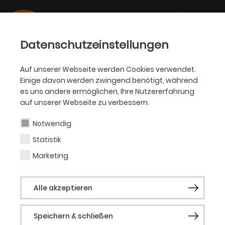
Datenschutzeinstellungen
Auf unserer Webseite werden Cookies verwendet.
01.06.2023
Einige davon werden zwingend benötigt, während
OPER
es uns andere ermöglichen, Ihre Nutzererfahrung
Ensemblemitglieder der Oper
auf unserer Webseite zu verbessern.
Dortmund international
Notwendig
gefragt!
Statistik
Marketing
Engagements in Madrid, Athen, San
Francisco, London und Cardiff
Alle akzeptieren
Speichern & schließen