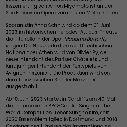
Inszenierung von Amon Miyamoto ist an der
Laufzeit
1 Tag
San Francisco Opera zum ersten Mal zu sehen.
Name
Dieses Cookie wird von Google
_gcl_aw
Sopranistin Anna Sohn wird ab dem 01. Juni
Analytics installiert. Das Cookie
2023 im historischen Herodes-Atticus-Theater
Anbieter
Google Ads
wird verwendet, um Informationen
die Titelrolle in der Oper
Madama Butterfly
darüber zu speichern, wie
singen. Die Neuproduktion der Griechischen
Laufzeit
3 Monate
Besucher*innen eine Website
Nationaloper Athen wird von Olivier Py, der
nutzen, und hilft bei der Erstellung
Dieses Cookie speichert
neue Intendant des Pariser Châtelets und
Zweck
eines Analyseberichts über die
Informationen zu Werbeklicks und
Performance der Website. Die
langjähriger Intendant der Festspiele von
Zweck
dient der Zuordnung von
erhobenen Daten umfassen in
Avignon, inszeniert. Die Produktion wird von
Conversions zu Google Ads-
anonymisierter Form die Anzahl
dem französischen Sender Mezzo TV
Kampagnen.
der Besuche, die Quelle, aus der sie
ausgestrahlt.
stammen, und die besuchten
Seiten.
Ab 10. Juni 2023 startet in Cardiff zum 40. Mal
die renommierte BBC-Cardiff Singer of the
Name
_gcl_dc
World Competition. Tenor Sungho Kim, seit
2020 Ensemblemitglied in Dortmund und 2018
Anbieter
Google / DoubleClick
Name
_gat_UA-63561367-1
Gewinner des 1. Preises des Internationalen