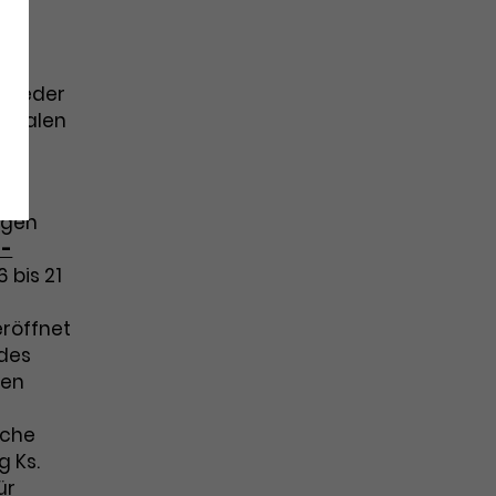
 wieder
ionalen
ins
igen
d-
 bis 21
eröffnet
 des
den
sche
g Ks.
ür