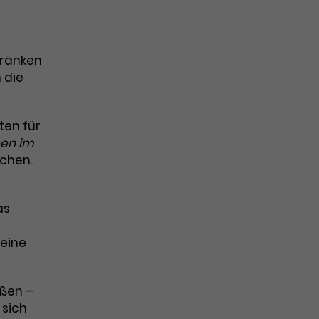
tränken
 die
ten für
en im
achen.
as
eine
eßen –
 sich