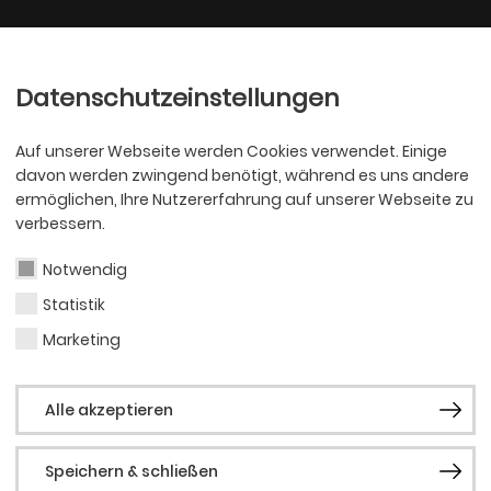
Ballett
Oper
nder
Philharmoniker
Scha
Datenschutzeinstellungen
Auf unserer Webseite werden Cookies verwendet. Einige
davon werden zwingend benötigt, während es uns andere
ermöglichen, Ihre Nutzererfahrung auf unserer Webseite zu
verbessern.
arkt startet i
Notwendig
Statistik
Marketing
son
Alle akzeptieren
Speichern & schließen
nmomente unter freiem Himmel