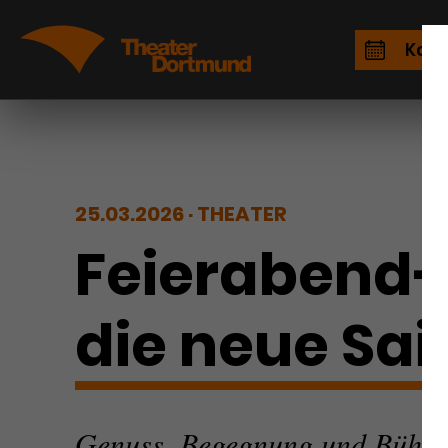
Kale
25.03.2026
THEATER
Feierabend-M
die neue Sai
Genuss, Begegnung und Bühne