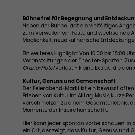
Bühne frei für Begegnung und Entdecku
Neben der Bühne lädt ein vielfältiges Ange
zum Verweilen ein. Feste und wechselnde A
Möglichkeit, neue kulinarische Entdeckung
Ein weiteres Highlight: Von 16:00 bis 18:00 U
Veranstaltungen der Theater-Sparten. Zusät
Grand-Hotel
verlost – kleine Extras, die d
Kultur, Genuss und Gemeinschaft
Der Feierabend-Markt ist ein bewusst offe
Erleben von Kultur im Alltag. Musik, kurz
verschmelzen zu einem Gesamterlebnis, d
Momente der Inspiration schafft.
Hier kann jeder spontan vorbeischauen, in 
ein Ort, der zeigt, dass Kultur, Genuss un