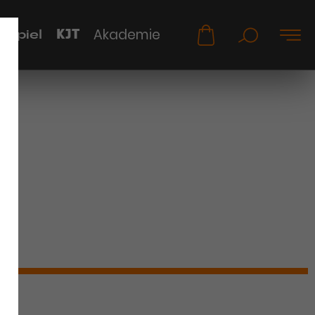
KJT
Akademie
uspiel
n