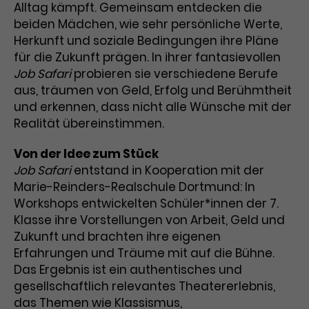
Alltag kämpft. Gemeinsam entdecken die
beiden Mädchen, wie sehr persönliche Werte,
Laufzeit
1 Tag
Herkunft und soziale Bedingungen ihre Pläne
Name
Dieses Cookie wird von Google
_gcl_aw
für die Zukunft prägen. In ihrer fantasievollen
Analytics installiert. Das Cookie
Job Safari
probieren sie verschiedene Berufe
Anbieter
Google Ads
wird verwendet, um Informationen
aus, träumen von Geld, Erfolg und Berühmtheit
darüber zu speichern, wie
und erkennen, dass nicht alle Wünsche mit der
Laufzeit
3 Monate
Besucher*innen eine Website
Realität übereinstimmen.
nutzen, und hilft bei der Erstellung
Dieses Cookie speichert
Zweck
eines Analyseberichts über die
Von der Idee zum Stück
Informationen zu Werbeklicks und
Performance der Website. Die
Job Safari
entstand in Kooperation mit der
Zweck
dient der Zuordnung von
erhobenen Daten umfassen in
Marie-Reinders-Realschule Dortmund: In
Conversions zu Google Ads-
anonymisierter Form die Anzahl
Workshops entwickelten Schüler*innen der 7.
Kampagnen.
der Besuche, die Quelle, aus der sie
Klasse ihre Vorstellungen von Arbeit, Geld und
stammen, und die besuchten
Zukunft und brachten ihre eigenen
Seiten.
Erfahrungen und Träume mit auf die Bühne.
Das Ergebnis ist ein authentisches und
Name
_gcl_dc
gesellschaftlich relevantes Theatererlebnis,
Anbieter
Google / DoubleClick
das Themen wie Klassismus,
Name
_gat_UA-63561367-1