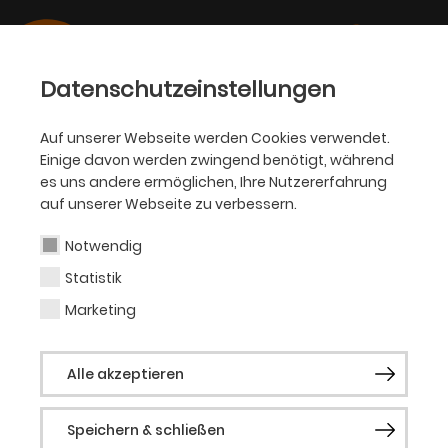
Datenschutzeinstellungen
Auf unserer Webseite werden Cookies verwendet.
12.02.2026
Einige davon werden zwingend benötigt, während
KJT
es uns andere ermöglichen, Ihre Nutzererfahrung
GROSSE TRÄUME, UNGLEICHE C
auf unserer Webseite zu verbessern.
HANCEN: URAUFFÜHRUNG V
Notwendig
ON „JOB SAFARI“ IM K
Statistik
INDER- UND J
Marketing
UGENDTHEATER
Alle akzeptieren
Ein humorvolles und berührendes
Speichern & schließen
Theaterstück über Zukunftspläne, Geld und