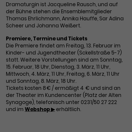
Werbekampagnen über
Dramaturgin ist Jacqueline Rausch, und auf
verschiedene Websites hinweg.
der Bühne stehen die Ensemblemitglieder
Thomas Ehrlichmann, Annika Hauffe, Sar Adina
Scheer und Johanna Weißert.
Premiere, Termine und Tickets
Die Premiere findet am Freitag, 13. Februar im
Kinder- und Jugendtheater (Sckellstraße 5-7)
statt. Weitere Vorstellungen sind am Sonntag,
15. Februar, 18 Uhr, Dienstag, 3. März, 11 Uhr,
Mittwoch, 4. März, 11 Uhr, Freitag, 6. März, 11 Uhr
und Sonntag, 8. März, 18 Uhr.
Tickets kosten 8 € / ermäßigt 4 € und sind an
der Theater im Kundencenter (Platz der Alten
Synagoge), telefonisch unter 0231/50 27 222
und im
Webshop ▶
erhältlich.