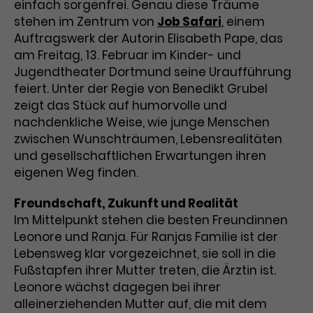
einfach sorgenfrei. Genau diese Träume
Benutzer*in wiedererkannt werden,
Marketing
und es wird Zugang zu
stehen im Zentrum von
Job Safari
, einem
Laufzeit
2 Jahre
Diese Gruppe beinhaltet alle Scripte, die es uns
geschützten Bereichen gewährt.
Auftragswerk der Autorin Elisabeth Pape, das
ermöglichen die Leistung unserer
am Freitag, 13. Februar im Kinder- und
Dieses Cookie wird von Google
Werbekampagnen zu analysieren und
Conversions zu messen. Außerdem helfen sie
Jugendtheater Dortmund seine Uraufführung
Analytics installiert. Das Cookie
uns dabei Werbeanzeigen und Inhalte besser auf
wird verwendet, um
feiert. Unter der Regie von Benedikt Grubel
die Interessen unserer Nutzer abzustimmen.
Name
cookie_optin
Besucher*innen-, Sitzungs- und
zeigt das Stück auf humorvolle und
Cookie-Informationen
Name
Kampagnendaten zu berechnen
_gcl_au
nachdenkliche Weise, wie junge Menschen
Anbieter
TYPO3
Zweck
und die Nutzung der Website für
zwischen Wunschträumen, Lebensrealitäten
Anbieter
Google Ads
den Analysebericht der Website zu
und gesellschaftlichen Erwartungen ihren
Laufzeit
1 Monat
verfolgen. Die Cookies speichern
eigenen Weg finden.
Laufzeit
3 Monate
Informationen anonym und weisen
Enthält die gewählten Tracking-
eine zufallsgenerierte Nummer zu,
Zweck
Freundschaft, Zukunft und Realität
Optin-Einstellungen.
Wird von Google verwendet, um
um Besuche zu erkennen.
Im Mittelpunkt stehen die besten Freundinnen
die Effizienz von Werbeanzeigen zu
Leonore und Ranja. Für Ranjas Familie ist der
messen und Conversions zu
Lebensweg klar vorgezeichnet, sie soll in die
Zweck
speichern. Dieses Cookie hilft dabei
Fußstapfen ihrer Mutter treten, die Ärztin ist.
nachzuvollziehen, ob Nutzer über
Name
_gid
Google-Anzeigen auf unsere
Leonore wächst dagegen bei ihrer
Website gelangt sind.
alleinerziehenden Mutter auf, die mit dem
Anbieter
Google Analytics