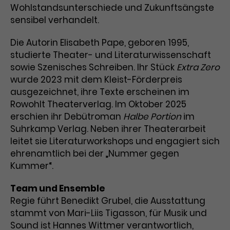
Wohlstandsunterschiede und Zukunftsängste
Laufzeit
3 Monate
Anbieter
Google Analytics
sensibel verhandelt.
Dieses Cookie wird verwendet, um
Laufzeit
1 Minute
Die Autorin Elisabeth Pape, geboren 1995,
Nutzerinteraktionen mit
studierte Theater- und Literaturwissenschaft
Zweck
Werbeanzeigen zu messen und
Das ist ein von Google Analytics
sowie Szenisches Schreiben. Ihr Stück
Extra Zero
Remarketing-Funktionen
gesetztes Cookie. Bestimmte
wurde 2023 mit dem Kleist-Förderpreis
bereitzustellen.
Daten werden nur maximal einmal
ausgezeichnet, ihre Texte erscheinen im
pro Minute an Google Analytics
Zweck
Rowohlt Theaterverlag. Im Oktober 2025
gesendet. Solange es gesetzt ist,
erschien ihr Debütroman
Halbe Portion
im
werden bestimmte
Suhrkamp Verlag. Neben ihrer Theaterarbeit
Datenübertragungen
Name
IDE
unterbunden.
leitet sie Literaturworkshops und engagiert sich
ehrenamtlich bei der „Nummer gegen
Anbieter
Google / DoubleClick
Kummer“.
Laufzeit
1 Jahr
Team und Ensemble
Dieses Cookie dient der Anzeige
Regie führt Benedikt Grubel, die Ausstattung
personalisierter Werbung und
stammt von Mari-Liis Tigasson, für Musik und
Zweck
misst die Wirksamkeit von
Sound ist Hannes Wittmer verantwortlich,