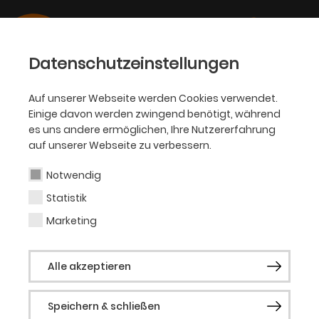
Datenschutzeinstellungen
Auf unserer Webseite werden Cookies verwendet.
20.09.2024
Einige davon werden zwingend benötigt, während
KJT
es uns andere ermöglichen, Ihre Nutzererfahrung
„GRUSEL“ WIEDER IM
auf unserer Webseite zu verbessern.
SPIELPLAN DES KINDER- UND
Notwendig
JUGENDTHEATERS
Statistik
Marketing
Das Live-Hörspiel für blinde und sehende
Menschen ist eine Koproduktion mit FWT
Alle akzeptieren
Köln und FFT Düsseldorf
Speichern & schließen