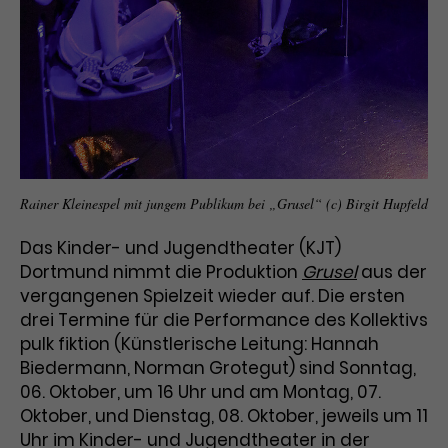
Benutzer*in wiedererkannt werden,
Marketing
und es wird Zugang zu
Laufzeit
2 Jahre
Diese Gruppe beinhaltet alle Scripte, die es uns
geschützten Bereichen gewährt.
ermöglichen die Leistung unserer
Dieses Cookie wird von Google
Werbekampagnen zu analysieren und
Conversions zu messen. Außerdem helfen sie
Analytics installiert. Das Cookie
uns dabei Werbeanzeigen und Inhalte besser auf
wird verwendet, um
die Interessen unserer Nutzer abzustimmen.
Name
cookie_optin
Besucher*innen-, Sitzungs- und
Cookie-Informationen
Name
Kampagnendaten zu berechnen
_gcl_au
Anbieter
TYPO3
Zweck
und die Nutzung der Website für
Rainer Kleinespel mit jungem Publikum bei „Grusel“ (c) Birgit Hupfeld
Anbieter
Google Ads
den Analysebericht der Website zu
Laufzeit
1 Monat
verfolgen. Die Cookies speichern
Das Kinder- und Jugendtheater (KJT)
Laufzeit
3 Monate
Informationen anonym und weisen
Dortmund nimmt die Produktion
Grusel
aus der
Enthält die gewählten Tracking-
eine zufallsgenerierte Nummer zu,
Zweck
vergangenen Spielzeit wieder auf. Die ersten
Optin-Einstellungen.
Wird von Google verwendet, um
um Besuche zu erkennen.
drei Termine für die Performance des Kollektivs
die Effizienz von Werbeanzeigen zu
messen und Conversions zu
pulk fiktion (Künstlerische Leitung: Hannah
Zweck
speichern. Dieses Cookie hilft dabei
Biedermann, Norman Grotegut) sind Sonntag,
nachzuvollziehen, ob Nutzer über
06. Oktober, um 16 Uhr und am Montag, 07.
Name
_gid
Google-Anzeigen auf unsere
Oktober, und Dienstag, 08. Oktober, jeweils um 11
Website gelangt sind.
Uhr im Kinder- und Jugendtheater in der
Anbieter
Google Analytics