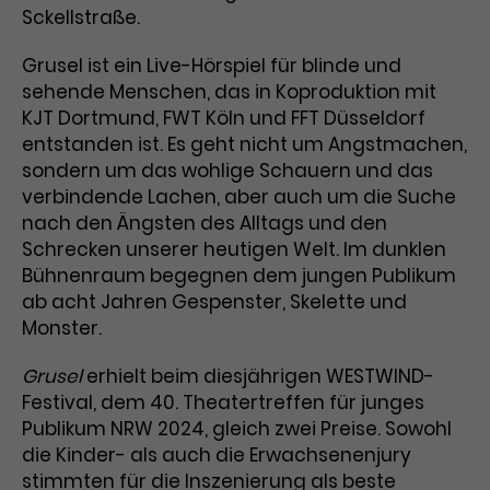
Sckellstraße.
Laufzeit
1 Tag
Grusel ist ein Live-Hörspiel für blinde und
Name
Dieses Cookie wird von Google
_gcl_aw
sehende Menschen, das in Koproduktion mit
Analytics installiert. Das Cookie
KJT Dortmund, FWT Köln und FFT Düsseldorf
Anbieter
Google Ads
wird verwendet, um Informationen
entstanden ist. Es geht nicht um Angstmachen,
darüber zu speichern, wie
sondern um das wohlige Schauern und das
Laufzeit
3 Monate
Besucher*innen eine Website
verbindende Lachen, aber auch um die Suche
nutzen, und hilft bei der Erstellung
nach den Ängsten des Alltags und den
Dieses Cookie speichert
Zweck
eines Analyseberichts über die
Schrecken unserer heutigen Welt. Im dunklen
Informationen zu Werbeklicks und
Performance der Website. Die
Bühnenraum begegnen dem jungen Publikum
Zweck
dient der Zuordnung von
erhobenen Daten umfassen in
Conversions zu Google Ads-
ab acht Jahren Gespenster, Skelette und
anonymisierter Form die Anzahl
Kampagnen.
der Besuche, die Quelle, aus der sie
Monster.
stammen, und die besuchten
Seiten.
Grusel
erhielt beim diesjährigen WESTWIND-
Festival, dem 40. Theatertreffen für junges
Publikum NRW 2024, gleich zwei Preise. Sowohl
Name
_gcl_dc
die Kinder- als auch die Erwachsenenjury
Anbieter
Google / DoubleClick
Name
_gat_UA-63561367-1
stimmten für die Inszenierung als beste