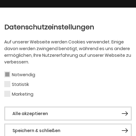
Ballett
Oper
nder
Philharmoniker
Scha
Datenschutzeinstellungen
Auf unserer Webseite werden Cookies verwendet. Einige
davon werden zwingend benötigt, während es uns andere
ermöglichen, Ihre Nutzererfahrung auf unserer Webseite zu
verbessern.
talität ein!
Notwendig
Statistik
Marketing
Digitalität bezieht ihr neues Gebäud
Alle akzeptieren
r Hafen in der Speicherstraße 17
Speichern & schließen