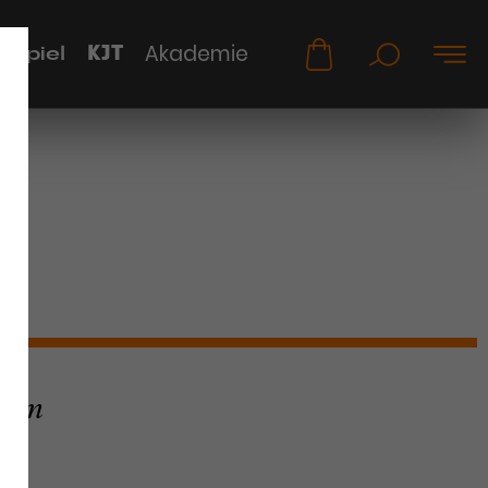
KJT
Akademie
uspiel
e im