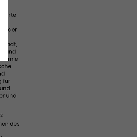
Sparte
inn der
afen
 Stadt,
st und
kademie
ische
nd
 für
 und
er und
2
m
.
hen des