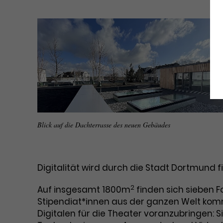
Blick auf die Dachterrasse des neuen Gebäudes
Digitalität wird durch die Stadt Dortmund fi
2
Auf insgesamt 1800m
finden sich sieben F
Stipendiat*innen aus der ganzen Welt kom
Digitalen für die Theater voranzubringen