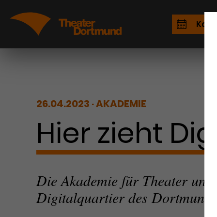
Kale
26.04.2023
AKADEMIE
Hier zieht Digi
Die Akademie für Theater und 
Digitalquartier des Dortmunde