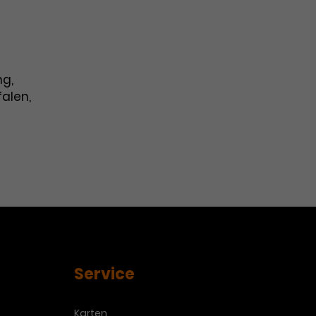
ng,
alen,
Service
Karten