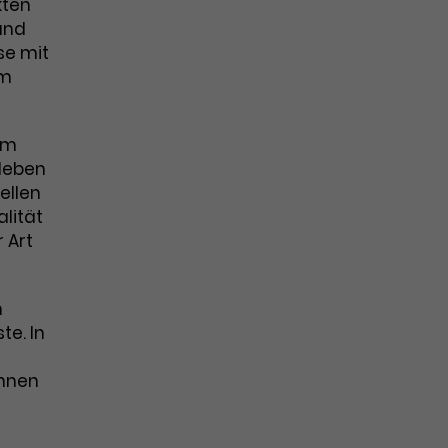
kten
und
se mit
um
dem
leben
ellen
lität
 Art
n
te. In
innen