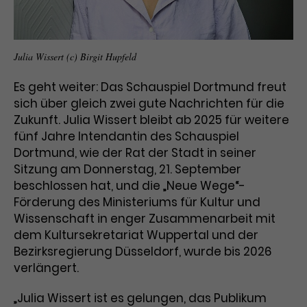
Benutzer*in wiedererkannt werden,
Marketing
und es wird Zugang zu
Laufzeit
2 Jahre
Diese Gruppe beinhaltet alle Scripte, die es uns
geschützten Bereichen gewährt.
ermöglichen die Leistung unserer
Dieses Cookie wird von Google
Werbekampagnen zu analysieren und
Julia Wissert (c) Birgit Hupfeld
Conversions zu messen. Außerdem helfen sie
Analytics installiert. Das Cookie
uns dabei Werbeanzeigen und Inhalte besser auf
wird verwendet, um
Es geht weiter: Das Schauspiel Dortmund freut
die Interessen unserer Nutzer abzustimmen.
Name
cookie_optin
Besucher*innen-, Sitzungs- und
sich über gleich zwei gute Nachrichten für die
Cookie-Informationen
Name
Kampagnendaten zu berechnen
_gcl_au
Zukunft. Julia Wissert bleibt ab 2025 für weitere
Anbieter
TYPO3
Zweck
und die Nutzung der Website für
fünf Jahre Intendantin des Schauspiel
Anbieter
Google Ads
den Analysebericht der Website zu
Dortmund, wie der Rat der Stadt in seiner
Laufzeit
1 Monat
verfolgen. Die Cookies speichern
Sitzung am Donnerstag, 21. September
Laufzeit
3 Monate
Informationen anonym und weisen
beschlossen hat, und die „Neue Wege“-
Enthält die gewählten Tracking-
eine zufallsgenerierte Nummer zu,
Zweck
Förderung des Ministeriums für Kultur und
Optin-Einstellungen.
Wird von Google verwendet, um
um Besuche zu erkennen.
Wissenschaft in enger Zusammenarbeit mit
die Effizienz von Werbeanzeigen zu
messen und Conversions zu
dem Kultursekretariat Wuppertal und der
Zweck
speichern. Dieses Cookie hilft dabei
Bezirksregierung Düsseldorf, wurde bis 2026
nachzuvollziehen, ob Nutzer über
verlängert.
Name
_gid
Google-Anzeigen auf unsere
Website gelangt sind.
„Julia Wissert ist es gelungen, das Publikum
Anbieter
Google Analytics