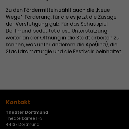
Laufzeit
3 Monate
Anbieter
Google Analytics
Zu den Fördermitteln zählt auch die „Neue
Wege“-Förderung, für die es jetzt die Zusage
Dieses Cookie wird verwendet, um
Laufzeit
1 Minute
der Verstetigung gab. Für das Schauspiel
Nutzerinteraktionen mit
Dortmund bedeutet diese Unterstützung,
Zweck
Werbeanzeigen zu messen und
Das ist ein von Google Analytics
weiter an der Öffnung in die Stadt arbeiten zu
Remarketing-Funktionen
gesetztes Cookie. Bestimmte
können, was unter anderem die Ape(lina), die
bereitzustellen.
Daten werden nur maximal einmal
Stadtdramaturgie und die Festivals beinhaltet.
pro Minute an Google Analytics
Zweck
gesendet. Solange es gesetzt ist,
werden bestimmte
Datenübertragungen
Name
IDE
unterbunden.
Anbieter
Google / DoubleClick
Laufzeit
1 Jahr
Kontakt
Dieses Cookie dient der Anzeige
Theater Dortmund
personalisierter Werbung und
Theaterkarree 1 -3
Zweck
misst die Wirksamkeit von
44137 Dortmund