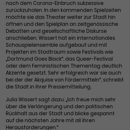
nach dem Corona-Einbruch sukzessive
zurückzuholen. In den kommenden Spielzeiten
Laufzeit
1 Tag
möchte sie das Theater weiter zur Stadt hin
Name
Dieses Cookie wird von Google
_gcl_aw
öffnen und den Spielplan an zeitgenössische
Analytics installiert. Das Cookie
Debatten und gesellschaftliche Diskurse
Anbieter
Google Ads
wird verwendet, um Informationen
anschließen. Wissert hat ein internationales
darüber zu speichern, wie
Schauspielensemble aufgebaut und mit
Laufzeit
3 Monate
Besucher*innen eine Website
Projekten im Stadtraum sowie Festivals wie
nutzen, und hilft bei der Erstellung
„Dortmund Goes Black“, das Queer-Festival
Dieses Cookie speichert
Zweck
eines Analyseberichts über die
oder dem Feministischen Thementag deutlich
Informationen zu Werbeklicks und
Performance der Website. Die
Akzente gesetzt. Sehr erfolgreich war sie auch
Zweck
dient der Zuordnung von
erhobenen Daten umfassen in
Conversions zu Google Ads-
bei der der Akquise von Fördermitteln“, schreibt
anonymisierter Form die Anzahl
Kampagnen.
der Besuche, die Quelle, aus der sie
die Stadt in ihrer Pressemitteilung.
stammen, und die besuchten
Seiten.
Julia Wissert sagt dazu: „Ich freue mich sehr
über die Verlängerung und den politischen
Rückhalt aus der Stadt und blicke gespannt
Name
_gcl_dc
auf die nächsten Jahre mit all ihren
Anbieter
Google / DoubleClick
Name
_gat_UA-63561367-1
Herausforderungen.“