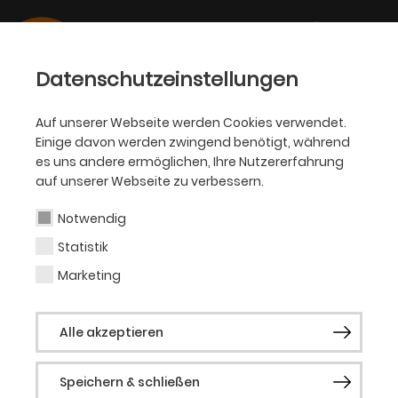
Datenschutzeinstellungen
Auf unserer Webseite werden Cookies verwendet.
17.08.2023
Einige davon werden zwingend benötigt, während
KJT
es uns andere ermöglichen, Ihre Nutzererfahrung
KINDER- UND
auf unserer Webseite zu verbessern.
JUGENDTHEATER GRÜNDET
Notwendig
„JUNGEN THEATER RAT“
Statistik
Marketing
Interessierte Kinder und Jugendliche können
Inhalt mitgestalten
Alle akzeptieren
Speichern & schließen