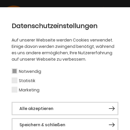
Datenschutzeinstellungen
Auf unserer Webseite werden Cookies verwendet.
27.01.2017
Einige davon werden zwingend benötigt, während
THEATER
es uns andere ermöglichen, Ihre Nutzererfahrung
Kooperation von Theater
auf unserer Webseite zu verbessern.
Dortmund und DOKOM21
Notwendig
Statistik
Kostenloser WLAN Hotspot für
Marketing
Theaterbesucher: Opernfoyer und
Theaterkasse vernetzt
Alle akzeptieren
Speichern & schließen