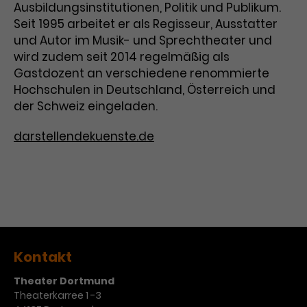
Ausbildungsinstitutionen, Politik und Publikum.
Laufzeit
3 Monate
Anbieter
Google Analytics
Seit 1995 arbeitet er als Regisseur, Ausstatter
und Autor im Musik- und Sprechtheater und
Dieses Cookie wird verwendet, um
Laufzeit
1 Minute
wird zudem seit 2014 regelmäßig als
Nutzerinteraktionen mit
Gastdozent an verschiedene renommierte
Zweck
Werbeanzeigen zu messen und
Das ist ein von Google Analytics
Hochschulen in Deutschland, Österreich und
Remarketing-Funktionen
gesetztes Cookie. Bestimmte
der Schweiz eingeladen.
bereitzustellen.
Daten werden nur maximal einmal
pro Minute an Google Analytics
Zweck
darstellendekuenste.de
gesendet. Solange es gesetzt ist,
werden bestimmte
Datenübertragungen
Name
IDE
unterbunden.
Anbieter
Google / DoubleClick
Laufzeit
1 Jahr
Kontakt
Dieses Cookie dient der Anzeige
personalisierter Werbung und
Theater Dortmund
Zweck
misst die Wirksamkeit von
Theaterkarree 1 -3