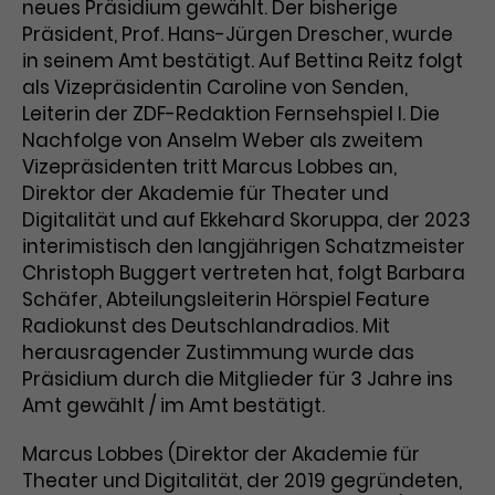
Benutzer*in wiedererkannt werden,
neues Präsidium gewählt. Der bisherige
Marketing
und es wird Zugang zu
Präsident, Prof. Hans-Jürgen Drescher, wurde
Laufzeit
2 Jahre
Diese Gruppe beinhaltet alle Scripte, die es uns
geschützten Bereichen gewährt.
in seinem Amt bestätigt. Auf Bettina Reitz folgt
ermöglichen die Leistung unserer
als Vizepräsidentin Caroline von Senden,
Dieses Cookie wird von Google
Werbekampagnen zu analysieren und
Conversions zu messen. Außerdem helfen sie
Leiterin der ZDF-Redaktion Fernsehspiel I. Die
Analytics installiert. Das Cookie
uns dabei Werbeanzeigen und Inhalte besser auf
wird verwendet, um
Nachfolge von Anselm Weber als zweitem
die Interessen unserer Nutzer abzustimmen.
Name
cookie_optin
Besucher*innen-, Sitzungs- und
Vizepräsidenten tritt Marcus Lobbes an,
Cookie-Informationen
Name
Kampagnendaten zu berechnen
_gcl_au
Direktor der Akademie für Theater und
Anbieter
TYPO3
Zweck
und die Nutzung der Website für
Digitalität und auf Ekkehard Skoruppa, der 2023
Anbieter
Google Ads
den Analysebericht der Website zu
interimistisch den langjährigen Schatzmeister
Laufzeit
1 Monat
verfolgen. Die Cookies speichern
Christoph Buggert vertreten hat, folgt Barbara
Laufzeit
3 Monate
Informationen anonym und weisen
Schäfer, Abteilungsleiterin Hörspiel Feature
Enthält die gewählten Tracking-
eine zufallsgenerierte Nummer zu,
Zweck
Radiokunst des Deutschlandradios. Mit
Optin-Einstellungen.
Wird von Google verwendet, um
um Besuche zu erkennen.
herausragender Zustimmung wurde das
die Effizienz von Werbeanzeigen zu
messen und Conversions zu
Präsidium durch die Mitglieder für 3 Jahre ins
Zweck
speichern. Dieses Cookie hilft dabei
Amt gewählt / im Amt bestätigt.
nachzuvollziehen, ob Nutzer über
Name
_gid
Google-Anzeigen auf unsere
Marcus Lobbes (Direktor der Akademie für
Website gelangt sind.
Theater und Digitalität, der 2019 gegründeten,
Anbieter
Google Analytics