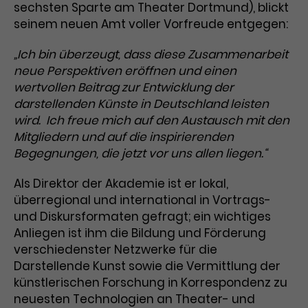
sechsten Sparte am Theater Dortmund), blickt
seinem neuen Amt voller Vorfreude entgegen:
Laufzeit
1 Tag
Name
Dieses Cookie wird von Google
_gcl_aw
„Ich bin überzeugt, dass diese Zusammenarbeit
Analytics installiert. Das Cookie
neue Perspektiven eröffnen und einen
Anbieter
Google Ads
wird verwendet, um Informationen
wertvollen Beitrag zur Entwicklung der
darüber zu speichern, wie
darstellenden Künste in Deutschland leisten
Laufzeit
3 Monate
Besucher*innen eine Website
wird. Ich freue mich auf den Austausch mit den
nutzen, und hilft bei der Erstellung
Mitgliedern und auf die inspirierenden
Dieses Cookie speichert
Zweck
eines Analyseberichts über die
Begegnungen, die jetzt vor uns allen liegen.“
Informationen zu Werbeklicks und
Performance der Website. Die
Zweck
dient der Zuordnung von
erhobenen Daten umfassen in
Als Direktor der Akademie ist er lokal,
Conversions zu Google Ads-
anonymisierter Form die Anzahl
überregional und international in Vortrags-
Kampagnen.
der Besuche, die Quelle, aus der sie
und Diskursformaten gefragt; ein wichtiges
stammen, und die besuchten
Anliegen ist ihm die Bildung und Förderung
Seiten.
verschiedenster Netzwerke für die
Darstellende Kunst sowie die Vermittlung der
Name
_gcl_dc
künstlerischen Forschung in Korrespondenz zu
Anbieter
Google / DoubleClick
neuesten Technologien an Theater- und
Name
_gat_UA-63561367-1