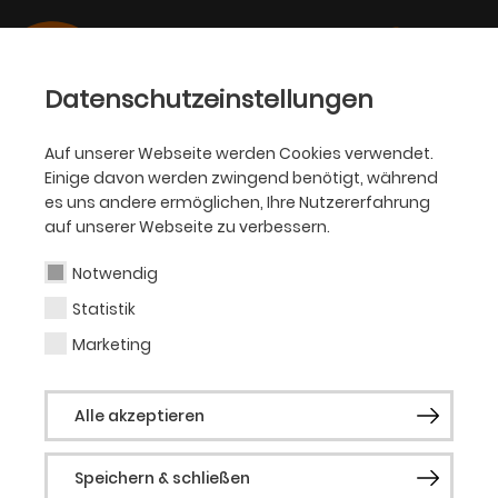
Datenschutzeinstellungen
Auf unserer Webseite werden Cookies verwendet.
28.03.2024
Einige davon werden zwingend benötigt, während
AKADEMIE
es uns andere ermöglichen, Ihre Nutzererfahrung
Marcus Lobbes wird
auf unserer Webseite zu verbessern.
Vizepräsident der
Notwendig
Deutschen Akademie der
Statistik
Darstellenden Künste
Marketing
Alle akzeptieren
Neues Präsidium, bestehend aus
renommierten Vetreter*innen aus Kunst,
Speichern & schließen
Theater und Rund- und Hörfunk, gewählt