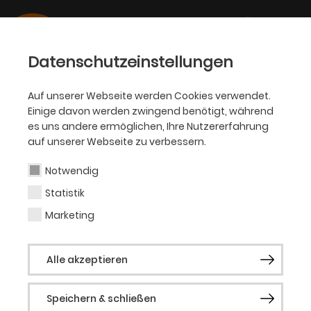
Datenschutzeinstellungen
Auf unserer Webseite werden Cookies verwendet.
17.10.2023
Einige davon werden zwingend benötigt, während
OPER
es uns andere ermöglichen, Ihre Nutzererfahrung
Morgan Moody für Ehrentitel
auf unserer Webseite zu verbessern.
des Kammersängers
Notwendig
berücksichtigt
Statistik
Marketing
Der Kulturausschuss der Stadt Dortmund
folgt damit dem Vorschlag von
Alle akzeptieren
Opernintendant Heribert Germeshausen
Speichern & schließen