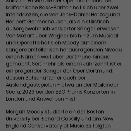
Solist im Ensemble der Oper Dortmund. Der
kalifornische Bass-Bariton hat sich über zwei
Laufzeit
1 Tag
Intendanzen, die von Jens-Daniel Herzog und
Heribert Germeshausen, als ein stilistisch
Name
Dieses Cookie wird von Google
_gcl_aw
außergewöhnlich versierter Sänger erwiesen.
Analytics installiert. Das Cookie
Von Mozart über Wagner bis hin zum Musical
Anbieter
Google Ads
wird verwendet, um Informationen
darüber zu speichern, wie
und Operette hat sich Moody auf einem
Laufzeit
3 Monate
Besucher*innen eine Website
sängerdarstellerisch herausragenden Niveau
nutzen, und hilft bei der Erstellung
einen Namen weit über Dortmund hinaus
Dieses Cookie speichert
Zweck
eines Analyseberichts über die
gemacht. Seit mehr als einem Jahrzehnt ist er
Informationen zu Werbeklicks und
Performance der Website. Die
ein prägender Sänger der Oper Dortmund,
Zweck
dient der Zuordnung von
erhobenen Daten umfassen in
dessen Botschafter er auch bei
Conversions zu Google Ads-
anonymisierter Form die Anzahl
Auslandgastspielen – etwa an der Mailänder
Kampagnen.
der Besuche, die Quelle, aus der sie
Scala, 2023 bei den BBC Proms Konzerten in
stammen, und die besuchten
London und Antwerpen – ist.
Seiten.
Morgan Moody studierte an der Boston
Name
_gcl_dc
University bei Richard Cassilly und am New
England Conservatory of Music. Es folgten
Anbieter
Google / DoubleClick
Name
_gat_UA-63561367-1