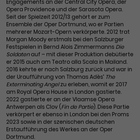
Engagements an der Central City Opera, der
Opera Providence und der Sarasota Opera.
Laufzeit
3 Monate
Anbieter
Google Analytics
Seit der Spielzeit 2012/13 gehört er zum
Dieses Cookie wird verwendet, um
Laufzeit
1 Minute
Ensemble der Oper Dortmund, wo er Partien
Nutzerinteraktionen mit
mehrerer Mozart-Opern verkörperte. 2012 trat
Zweck
Werbeanzeigen zu messen und
Das ist ein von Google Analytics
Morgan Moody erstmals bei den Salzburger
Remarketing-Funktionen
gesetztes Cookie. Bestimmte
Festspielen in Bernd Alois Zimmermanns
Die
bereitzustellen.
Daten werden nur maximal einmal
Soldaten
auf – mit dieser Produktion debütierte
pro Minute an Google Analytics
Zweck
er 2015 auch am Teatro alla Scala in Mailand.
gesendet. Solange es gesetzt ist,
2016 kehrte er nach Salzburg zurück und war in
werden bestimmte
der Uraufführung von Thomas Adèsʼ
The
Datenübertragungen
Name
IDE
Exterminating Angel
zu erleben, womit er 2017
unterbunden.
am Royal Opera House in London gastierte.
Anbieter
Google / DoubleClick
2022 gastierte er an der Vlaamse Opera
Antwerpen als Clov (
Fin de Partie
). Diese Partie
Laufzeit
1 Jahr
verkörpert er ebenso in London bei den Proms
Dieses Cookie dient der Anzeige
2023 sowie in der szenischen deutschen
personalisierter Werbung und
Erstaufführung des Werkes an der Oper
Zweck
misst die Wirksamkeit von
Dortmund.