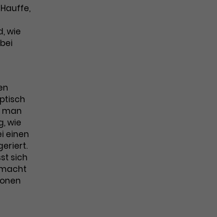
 Hauffe,
d, wie
bei
en
ptisch
as man
g, wie
i einen
eriert.
st sich
 macht
sonen
m