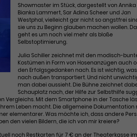
Marketing
Zugang zu geschützten Bereichen
Showmaster im Stück, dargestellt von Annika
Laufzeit
2 Jahre
gewährt.
Diese Gruppe beinhaltet alle Scripte, die es uns
Bianka Lammert, Sar Adina Scheer und Jan
ermöglichen die Leistung unserer Werbekampagnen zu
Westphal, vielleicht gar nicht so angstfrei sin
Dieses Cookie wird von Google Analytics
analysieren und Conversions zu messen. Außerdem
helfen sie uns dabei Werbeanzeigen und Inhalte besser
installiert. Das Cookie wird verwendet, um
sie uns zu Beginn glauben machen wollen. Da
auf die Interessen unserer Nutzer abzustimmen.
Besucher*innen-, Sitzungs- und
geht es um noch viel mehr als bloße
Name
cookie_optin
Kampagnendaten zu berechnen und die
Selbstoptimierung.
Cookie-Informationen
Name
_gcl_au
Zweck
Nutzung der Website für den
Anbieter
TYPO3
Analysebericht der Website zu verfolgen.
Anbieter
Julia Schiller zeichnet mit den modisch-bunt
Google Ads
Die Cookies speichern Informationen
Kostümen in Form von Hosenanzügen auch o
Laufzeit
1 Monat
anonym und weisen eine zufallsgenerierte
Laufzeit
3 Monate
den Erfolgsgedanken nach. Es ist wichtig, w
Nummer zu, um Besuche zu erkennen.
nach außen transportiert. Und nicht unwichti
Enthält die gewählten Tracking-Optin-
Zweck
Wird von Google verwendet, um die
Einstellungen.
man dabei aussieht. Die Bühne zeichnet dabe
Effizienz von Werbeanzeigen zu messen
Schauplatz nach, der Hilfe zur Selbsthilfe sugg
und Conversions zu speichern. Dieses
Zweck
ven Vergleichs. Mit dem Smartphone in der Tasche läs
Cookie hilft dabei nachzuvollziehen, ob
Name
_gid
 ihrem Leben macht. Die allgemeine Dokumentation
Nutzer über Google-Anzeigen auf unsere
mer elementarer. Was möchte ich, dass andere Per
Website gelangt sind.
Anbieter
Google Analytics
en den vielen Bildern, die ich von mir kreiere?
Laufzeit
1 Tag
aktuell noch Restkarten für 7 € an der Theaterkasse i