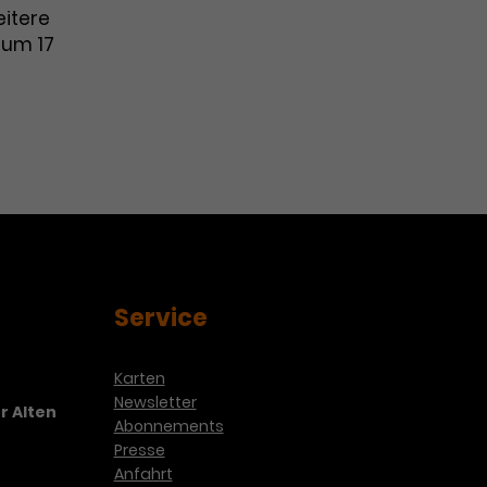
eitere
l um 17
Service
Karten
Newsletter
r Alten
Abonnements
Presse
Anfahrt