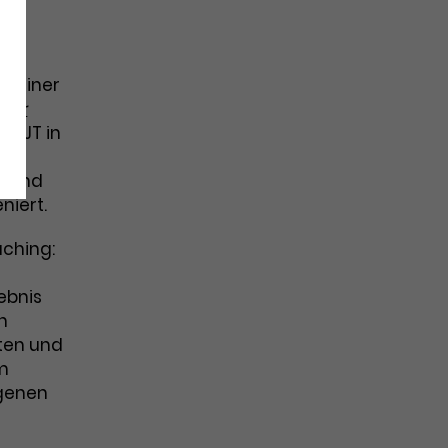
 seiner
der
m KJT in
na
t und
niert.
aching:
gebnis
n
ten und
em
igenen