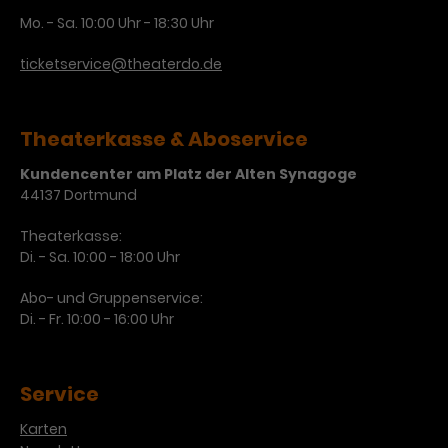
Mo. - Sa. 10:00 Uhr - 18:30 Uhr
Laufzeit
3 Monate
Anbieter
Google Analytics
ticketservice@theaterdo.de
Dieses Cookie wird verwendet, um
Laufzeit
1 Minute
Nutzerinteraktionen mit
Zweck
Werbeanzeigen zu messen und
Das ist ein von Google Analytics
Theaterkasse & Aboservice
Remarketing-Funktionen
gesetztes Cookie. Bestimmte
bereitzustellen.
Daten werden nur maximal einmal
Kundencenter am Platz der Alten Synagoge
pro Minute an Google Analytics
Zweck
44137 Dortmund
gesendet. Solange es gesetzt ist,
werden bestimmte
Theaterkasse:
Datenübertragungen
Name
IDE
Di. - Sa. 10:00 - 18:00 Uhr
unterbunden.
Anbieter
Google / DoubleClick
Abo- und Gruppenservice:
Di. - Fr. 10:00 - 16:00 Uhr
Laufzeit
1 Jahr
Dieses Cookie dient der Anzeige
Service
personalisierter Werbung und
Zweck
misst die Wirksamkeit von
Karten