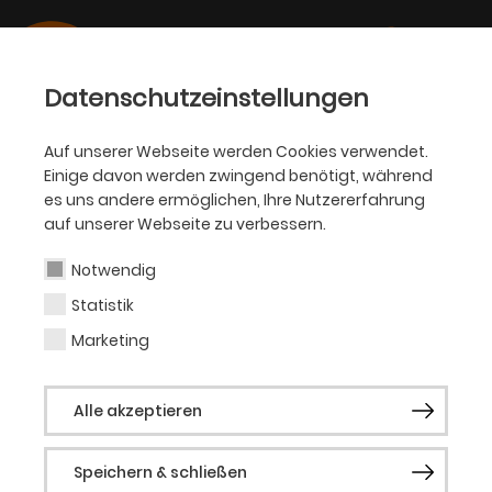
Datenschutzeinstellungen
Auf unserer Webseite werden Cookies verwendet.
01.07.2021
Einige davon werden zwingend benötigt, während
AKADEMIE
es uns andere ermöglichen, Ihre Nutzererfahrung
Neues Buch zu Digitalität,
auf unserer Webseite zu verbessern.
Inklusion und
Notwendig
Nachhaltigkeit
Statistik
Marketing
Marcus Lobbes ist Mitherausgeber von
„transformers – digitalität inklusion
Alle akzeptieren
nachhaltigkeit“
Speichern & schließen