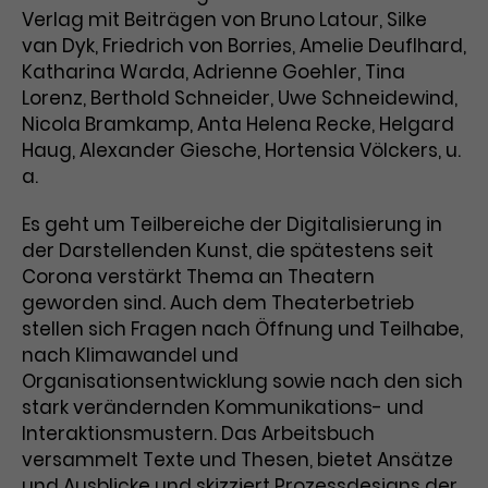
Benutzer*in wiedererkannt werden,
Marketing
Verlag mit Beiträgen von Bruno Latour, Silke
und es wird Zugang zu
Laufzeit
2 Jahre
van Dyk, Friedrich von Borries, Amelie Deuflhard,
Diese Gruppe beinhaltet alle Scripte, die es uns
geschützten Bereichen gewährt.
Katharina Warda, Adrienne Goehler, Tina
ermöglichen die Leistung unserer
Dieses Cookie wird von Google
Werbekampagnen zu analysieren und
Lorenz, Berthold Schneider, Uwe Schneidewind,
Conversions zu messen. Außerdem helfen sie
Analytics installiert. Das Cookie
Nicola Bramkamp, Anta Helena Recke, Helgard
uns dabei Werbeanzeigen und Inhalte besser auf
wird verwendet, um
die Interessen unserer Nutzer abzustimmen.
Haug, Alexander Giesche, Hortensia Völckers, u.
Name
cookie_optin
Besucher*innen-, Sitzungs- und
a.
Cookie-Informationen
Name
Kampagnendaten zu berechnen
_gcl_au
Anbieter
TYPO3
Zweck
und die Nutzung der Website für
Es geht um Teilbereiche der Digitalisierung in
Anbieter
Google Ads
den Analysebericht der Website zu
der Darstellenden Kunst, die spätestens seit
Laufzeit
1 Monat
verfolgen. Die Cookies speichern
Corona verstärkt Thema an Theatern
Laufzeit
3 Monate
Informationen anonym und weisen
Enthält die gewählten Tracking-
geworden sind. Auch dem Theaterbetrieb
eine zufallsgenerierte Nummer zu,
Zweck
Optin-Einstellungen.
Wird von Google verwendet, um
um Besuche zu erkennen.
stellen sich Fragen nach Öffnung und Teilhabe,
die Effizienz von Werbeanzeigen zu
nach Klimawandel und
messen und Conversions zu
Organisationsentwicklung sowie nach den sich
Zweck
speichern. Dieses Cookie hilft dabei
stark verändernden Kommunikations- und
nachzuvollziehen, ob Nutzer über
Name
_gid
Interaktionsmustern. Das Arbeitsbuch
Google-Anzeigen auf unsere
versammelt Texte und Thesen, bietet Ansätze
Website gelangt sind.
Anbieter
Google Analytics
und Ausblicke und skizziert Prozessdesigns der