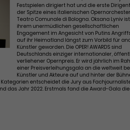
Marketing
Zugang zu geschützten Bereichen
Festspielen dirigiert hat und die erste Dirigen
Laufzeit
2 Jahre
gewährt.
Diese Gruppe beinhaltet alle Scripte, die es uns
der Spitze eines italienischen Opernorchester
ermöglichen die Leistung unserer Werbekampagnen zu
Teatro Comunale di Bologna. Oksana Lyniv ist
Dieses Cookie wird von Google Analytics
analysieren und Conversions zu messen. Außerdem
helfen sie uns dabei Werbeanzeigen und Inhalte besser
installiert. Das Cookie wird verwendet, um
ihrem unermüdlichen gesellschaftlichen
auf die Interessen unserer Nutzer abzustimmen.
Besucher*innen-, Sitzungs- und
Engagement im Angesicht von Putins Angriff
Name
cookie_optin
Kampagnendaten zu berechnen und die
Cookie-Informationen
Name
auf ihr Heimatland längst zum Vorbild für an
_gcl_au
Zweck
Nutzung der Website für den
Künstler geworden. Die OPER! AWARDS sind
Anbieter
TYPO3
Analysebericht der Website zu verfolgen.
Anbieter
Google Ads
Deutschlands einziger internationaler, öffent
Die Cookies speichern Informationen
verliehener Opernpreis. Er wird jährlich im R
Laufzeit
1 Monat
anonym und weisen eine zufallsgenerierte
Laufzeit
3 Monate
einer Preisverleihungsgala an die weltweit b
Nummer zu, um Besuche zu erkennen.
Enthält die gewählten Tracking-Optin-
Künstler und Akteure auf und hinter der Bühn
Zweck
Wird von Google verwendet, um die
Einstellungen.
Kategorien entscheidet die Jury aus Fachjournalist
Effizienz von Werbeanzeigen zu messen
end das Jahr 2022. Erstmals fand die Award-Gala di
und Conversions zu speichern. Dieses
Zweck
Cookie hilft dabei nachzuvollziehen, ob
Name
_gid
Nutzer über Google-Anzeigen auf unsere
Website gelangt sind.
Anbieter
Google Analytics
Laufzeit
1 Tag