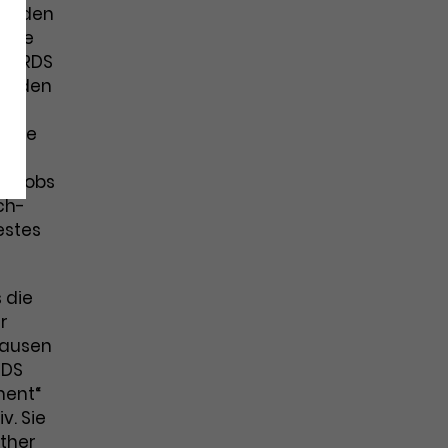
wurden
 die
AWARDS
in den
Beste
e
 Jacobs
ch-
estes
 die
r
hausen
RDS
ment“
v. Sie
uther