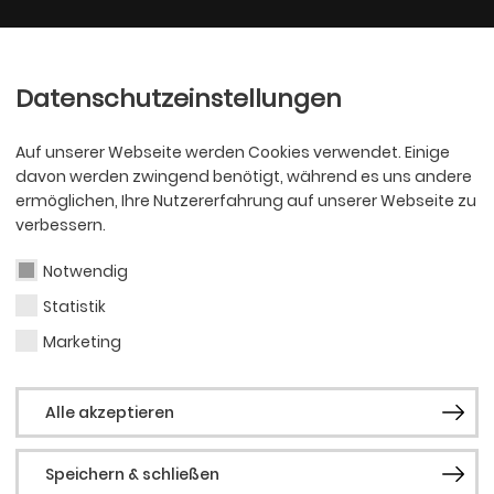
Ballett
Oper
nder
Philharmoniker
Scha
Datenschutzeinstellungen
Auf unserer Webseite werden Cookies verwendet. Einige
davon werden zwingend benötigt, während es uns andere
ermöglichen, Ihre Nutzererfahrung auf unserer Webseite zu
verbessern.
Notwendig
DS 2023
Statistik
Marketing
er in 20 Kategorien ausgezeichnet
Alle akzeptieren
Speichern & schließen