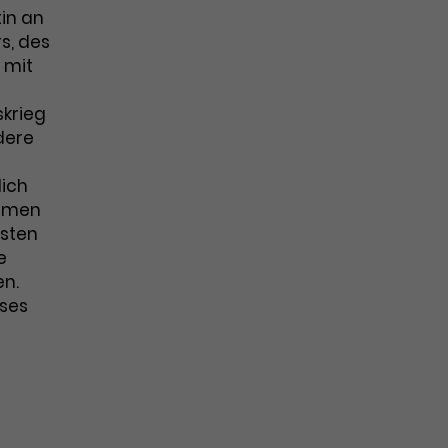
tin an
s, des
 mit
skrieg
dere
lich
ahmen
esten
e
en.
eses