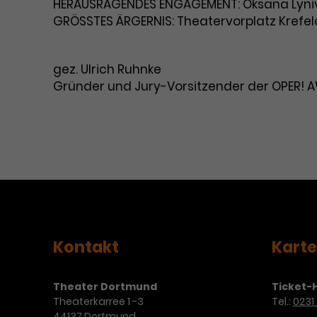
HERAUSRAGENDES ENGAGEMENT: Oksana Lyni
GRÖSSTES ÄRGERNIS: Theatervorplatz Krefel
gez. Ulrich Ruhnke
Gründer und Jury-Vorsitzender der OPER!
Kontakt
Kart
Theater Dortmund
Ticket-H
Theaterkarree 1 -3
Tel.:
0231 
44137 Dortmund