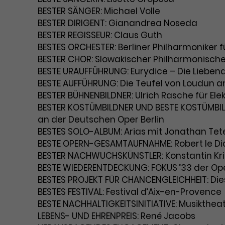
BESTER SÄNGER: Michael Volle
BESTER DIRIGENT: Gianandrea Noseda
BESTER REGISSEUR: Claus Guth
BESTES ORCHESTER: Berliner Philharmoniker 
BESTER CHOR: Slowakischer Philharmonisch
BESTE URAUFFÜHRUNG: Eurydice – Die Lieben
BESTE AUFFÜHRUNG: Die Teufel von Loudun a
BESTER BÜHNENBILDNER: Ulrich Rasche für Ele
BESTER KOSTÜMBILDNER UND BESTE KOSTÜMBILDN
an der Deutschen Oper Berlin
BESTES SOLO-ALBUM: Arias mit Jonathan Te
BESTE OPERN-GESAMTAUFNAHME: Robert le Dia
BESTER NACHWUCHSKÜNSTLER: Konstantin K
BESTE WIEDERENTDECKUNG: FOKUS ’33 der Op
BESTES PROJEKT FÜR CHANCENGLEICHHEIT: Die
BESTES FESTIVAL: Festival d’Aix-en-Provence
BESTE NACHHALTIGKEITSINITIATIVE: Musikthea
LEBENS- UND EHRENPREIS: René Jacobs