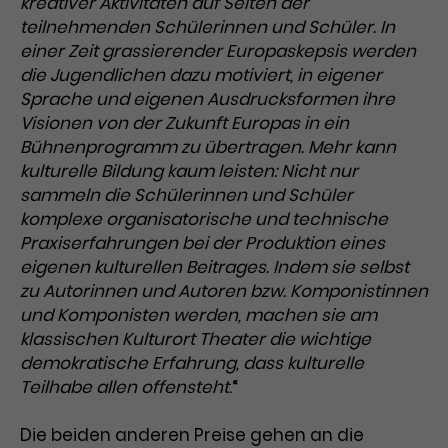
kreativer Aktivitäten auf Seiten der
teilnehmenden Schülerinnen und Schüler. In
Laufzeit
1 Tag
einer Zeit grassierender Europaskepsis werden
die Jugendlichen dazu motiviert, in eigener
Name
Dieses Cookie wird von Google
_gcl_aw
Sprache und eigenen Ausdrucksformen ihre
Analytics installiert. Das Cookie
Anbieter
Google Ads
wird verwendet, um Informationen
Visionen von der Zukunft Europas in ein
darüber zu speichern, wie
Bühnenprogramm zu übertragen. Mehr kann
Laufzeit
3 Monate
Besucher*innen eine Website
kulturelle Bildung kaum leisten: Nicht nur
nutzen, und hilft bei der Erstellung
sammeln die Schülerinnen und Schüler
Dieses Cookie speichert
Zweck
eines Analyseberichts über die
komplexe organisatorische und technische
Informationen zu Werbeklicks und
Performance der Website. Die
Praxiserfahrungen bei der Produktion eines
Zweck
dient der Zuordnung von
erhobenen Daten umfassen in
eigenen kulturellen Beitrages. Indem sie selbst
Conversions zu Google Ads-
anonymisierter Form die Anzahl
zu Autorinnen und Autoren bzw. Komponistinnen
Kampagnen.
der Besuche, die Quelle, aus der sie
und Komponisten werden, machen sie am
stammen, und die besuchten
klassischen Kulturort Theater die wichtige
Seiten.
demokratische Erfahrung, dass kulturelle
Teilhabe allen offensteht
.“
Name
_gcl_dc
Anbieter
Google / DoubleClick
Die beiden anderen Preise gehen an die
Name
_gat_UA-63561367-1