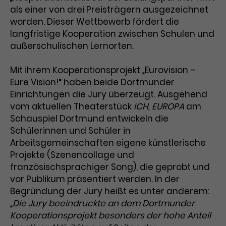
Benutzer*in wiedererkannt werden,
Marketing
als einer von drei Preisträgern ausgezeichnet
und es wird Zugang zu
Laufzeit
2 Jahre
worden. Dieser Wettbewerb fördert die
Diese Gruppe beinhaltet alle Scripte, die es uns
geschützten Bereichen gewährt.
ermöglichen die Leistung unserer
langfristige Kooperation zwischen Schulen und
Dieses Cookie wird von Google
Werbekampagnen zu analysieren und
außerschulischen Lernorten.
Conversions zu messen. Außerdem helfen sie
Analytics installiert. Das Cookie
uns dabei Werbeanzeigen und Inhalte besser auf
wird verwendet, um
die Interessen unserer Nutzer abzustimmen.
Mit ihrem Kooperationsprojekt „Eurovision –
Name
cookie_optin
Besucher*innen-, Sitzungs- und
Eure Vision!“ haben beide Dortmunder
Cookie-Informationen
Name
Kampagnendaten zu berechnen
_gcl_au
Einrichtungen die Jury überzeugt. Ausgehend
Anbieter
TYPO3
Zweck
und die Nutzung der Website für
vom aktuellen Theaterstück
ICH, EUROPA
am
Anbieter
Google Ads
den Analysebericht der Website zu
Laufzeit
1 Monat
Schauspiel Dortmund entwickeln die
verfolgen. Die Cookies speichern
Laufzeit
3 Monate
Informationen anonym und weisen
Schülerinnen und Schüler in
Enthält die gewählten Tracking-
eine zufallsgenerierte Nummer zu,
Arbeitsgemeinschaften eigene künstlerische
Zweck
Optin-Einstellungen.
Wird von Google verwendet, um
um Besuche zu erkennen.
Projekte (Szenencollage und
die Effizienz von Werbeanzeigen zu
französischsprachiger Song), die geprobt und
messen und Conversions zu
vor Publikum präsentiert werden. In der
Zweck
speichern. Dieses Cookie hilft dabei
Begründung der Jury heißt es unter anderem:
nachzuvollziehen, ob Nutzer über
Name
_gid
„
Die Jury beeindruckte an dem Dortmunder
Google-Anzeigen auf unsere
Kooperationsprojekt besonders der hohe Anteil
Website gelangt sind.
Anbieter
Google Analytics