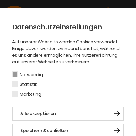
Datenschutzeinstellungen
Auf unserer Webseite werden Cookies verwendet.
15.10.2018
Einige davon werden zwingend benötigt, während
THEATER
es uns andere ermöglichen, Ihre Nutzererfahrung
Preis für
auf unserer Webseite zu verbessern.
Schulkooperation mit der
Notwendig
Europaschule Dortmund
Statistik
Marketing
Preisträger im Wettbewerb um Kooperation
zwischen Schulen und außerschulischen
Alle akzeptieren
Lernorten
Speichern & schließen