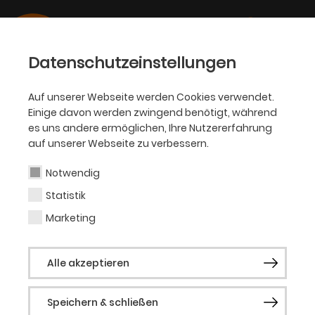
Datenschutzeinstellungen
Auf unserer Webseite werden Cookies verwendet.
16.12.2025
Einige davon werden zwingend benötigt, während
OPER
es uns andere ermöglichen, Ihre Nutzererfahrung
„Rebecca“ ist das Musical der
auf unserer Webseite zu verbessern.
Spielzeit 2026|27
Notwendig
Statistik
Die Dortmunder Neuinszenierung von
Marketing
Michael Kunzes und Sylvester Levays
Erfolgs-Musical entsteht in Zusammenarbeit
Alle akzeptieren
mit den Vereinigten Bühnen Wien
Speichern & schließen