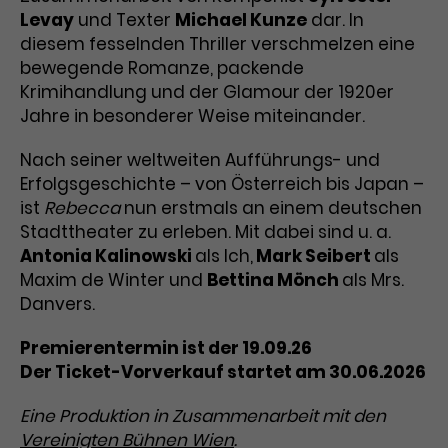
Levay
und Texter
Michael Kunze
dar. In
Laufzeit
1 Tag
diesem fesselnden Thriller verschmelzen eine
bewegende Romanze, packende
Name
Dieses Cookie wird von Google
_gcl_aw
Krimihandlung und der Glamour der 1920er
Analytics installiert. Das Cookie
Jahre in besonderer Weise miteinander.
Anbieter
Google Ads
wird verwendet, um Informationen
darüber zu speichern, wie
Nach seiner weltweiten Aufführungs- und
Laufzeit
3 Monate
Besucher*innen eine Website
Erfolgsgeschichte – von Österreich bis Japan –
nutzen, und hilft bei der Erstellung
Dieses Cookie speichert
ist
Rebecca
nun erstmals an einem deutschen
Zweck
eines Analyseberichts über die
Informationen zu Werbeklicks und
Stadttheater zu erleben. Mit dabei sind u. a.
Performance der Website. Die
Zweck
dient der Zuordnung von
erhobenen Daten umfassen in
Antonia Kalinowski
als Ich,
Mark Seibert
als
Conversions zu Google Ads-
anonymisierter Form die Anzahl
Maxim de Winter und
Bettina Mönch
als Mrs.
Kampagnen.
der Besuche, die Quelle, aus der sie
Danvers.
stammen, und die besuchten
Seiten.
Premierentermin ist der 19.09.26
Der Ticket-Vorverkauf startet am 30.06.2026
Name
_gcl_dc
Eine Produktion in Zusammenarbeit mit den
Anbieter
Google / DoubleClick
Name
_gat_UA-63561367-1
Vereinigten Bühnen Wien
.