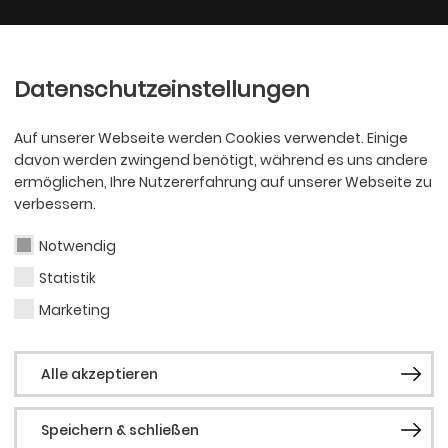
Ballett
Oper
nder
Philharmoniker
Scha
Datenschutzeinstellungen
Auf unserer Webseite werden Cookies verwendet. Einige
davon werden zwingend benötigt, während es uns andere
ermöglichen, Ihre Nutzererfahrung auf unserer Webseite zu
verbessern.
Notwendig
rtmund erhält
Statistik
Marketing
ch das Projekt
Alle akzeptieren
tück“
Speichern & schließen