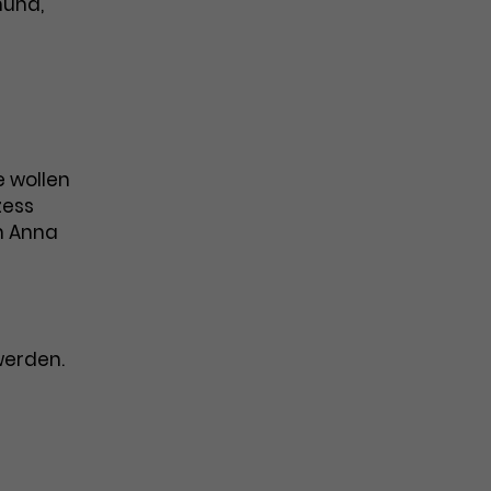
mund,
 wollen
zess
in Anna
werden.