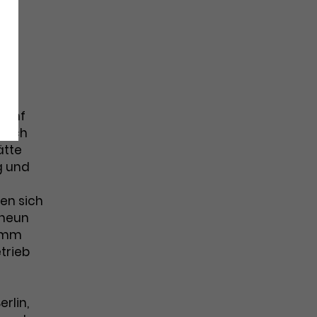
ng
 fünf
durch
ätte
g und
en sich
 neun
ramm
trieb
rlin,