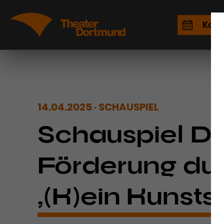
Kale
14.04.2025
SCHAUSPIEL
Schauspiel Do
Förderung dur
„(K)ein Kunsts