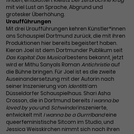
finden
, entblättert Kleists
Der zerbrochne Krug
mit viel Lust an Sprache, Abgrund und
Laufzeit
3 Monate
Anbieter
Google Analytics
grotesker Überhöhung.
Uraufführungen
Dieses Cookie wird verwendet, um
Laufzeit
1 Minute
Nutzerinteraktionen mit
Mit drei Uraufführungen kehren Künstler*innen
Zweck
Werbeanzeigen zu messen und
ans Schauspiel Dortmund zurück, die mit ihren
Das ist ein von Google Analytics
Remarketing-Funktionen
gesetztes Cookie. Bestimmte
Produktionen hier bereits begeistert haben.
bereitzustellen.
Daten werden nur maximal einmal
Kieran Joel ist dem Dortmunder Publikum seit
pro Minute an Google Analytics
Das Kapital: Das Musical
bestens bekannt, jetzt
Zweck
gesendet. Solange es gesetzt ist,
wird er Mithu Sanyals Roman
Antichristie
auf
werden bestimmte
die Bühne bringen. Für Joel ist es die zweite
Datenübertragungen
Name
IDE
Auseinandersetzung mit der Autorin nach
unterbunden.
seiner Inszenierung von
Identitti
am
Anbieter
Google / DoubleClick
Düsseldorfer Schauspielhaus. Shari Asha
Crosson, die in Dortmund bereits
I wanna be
Laufzeit
1 Jahr
loved by you
und
Schwindel
inszenierte,
entwickelt mit
I wanna be a Gurrrlband
eine
Dieses Cookie dient der Anzeige
queerfeministische Sitcom im Studio, und
personalisierter Werbung und
Zweck
misst die Wirksamkeit von
Jessica Weisskirchen nimmt sich nach ihren