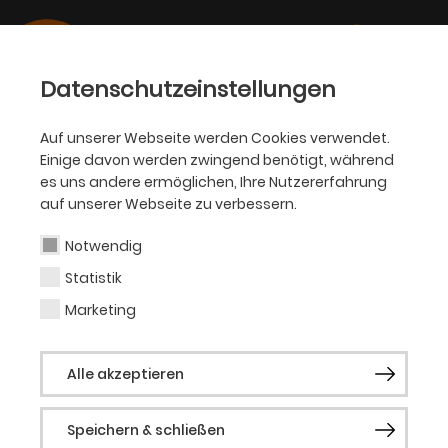
Datenschutzeinstellungen
Auf unserer Webseite werden Cookies verwendet.
08.04.2025
Einige davon werden zwingend benötigt, während
THEATER, SCHAUSPIEL, KJT
es uns andere ermöglichen, Ihre Nutzererfahrung
Schauspiel und Kinder-
auf unserer Webseite zu verbessern.
und Jugendtheater
Notwendig
stellen ihre Spielpläne
Statistik
25|26 vor
Marketing
Alle akzeptieren
Theater als Raum für Resonanz, Widerspruch
und Zusammensein // Von Cornelia Funke bis
Speichern & schließen
zum Musical