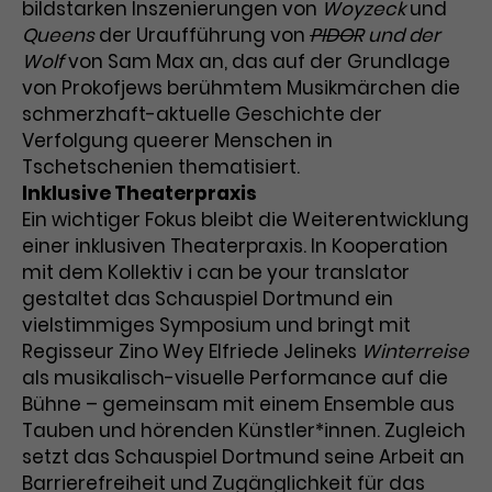
Werbekampagnen über
bildstarken Inszenierungen von
Woyzeck
und
verschiedene Websites hinweg.
Queens
der Uraufführung von
PIDOR
und der
Wolf
von Sam Max an, das auf der Grundlage
von Prokofjews berühmtem Musikmärchen die
schmerzhaft-aktuelle Geschichte der
Verfolgung queerer Menschen in
Tschetschenien thematisiert.
Inklusive Theaterpraxis
Ein wichtiger Fokus bleibt die Weiterentwicklung
einer inklusiven Theaterpraxis. In Kooperation
mit dem Kollektiv i can be your translator
gestaltet das Schauspiel Dortmund ein
vielstimmiges Symposium und bringt mit
Regisseur Zino Wey Elfriede Jelineks
Winterreise
als musikalisch-visuelle Performance auf die
Bühne – gemeinsam mit einem Ensemble aus
Tauben und hörenden Künstler*innen. Zugleich
setzt das Schauspiel Dortmund seine Arbeit an
Barrierefreiheit und Zugänglichkeit für das