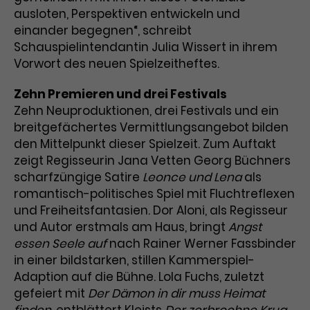
ausloten, Perspektiven entwickeln und
Laufzeit
1 Tag
einander begegnen“, schreibt
Schauspielintendantin Julia Wissert in ihrem
Name
Dieses Cookie wird von Google
_gcl_aw
Vorwort des neuen Spielzeitheftes.
Analytics installiert. Das Cookie
Anbieter
Google Ads
wird verwendet, um Informationen
Zehn Premieren und drei Festivals
darüber zu speichern, wie
Zehn Neuproduktionen, drei Festivals und ein
Laufzeit
3 Monate
Besucher*innen eine Website
breitgefächertes Vermittlungsangebot bilden
nutzen, und hilft bei der Erstellung
den Mittelpunkt dieser Spielzeit. Zum Auftakt
Dieses Cookie speichert
Zweck
eines Analyseberichts über die
Informationen zu Werbeklicks und
zeigt Regisseurin Jana Vetten Georg Büchners
Performance der Website. Die
Zweck
dient der Zuordnung von
erhobenen Daten umfassen in
scharfzüngige Satire
Leonce und Lena
als
Conversions zu Google Ads-
anonymisierter Form die Anzahl
romantisch-politisches Spiel mit Fluchtreflexen
Kampagnen.
der Besuche, die Quelle, aus der sie
und Freiheitsfantasien. Dor Aloni, als Regisseur
stammen, und die besuchten
und Autor erstmals am Haus, bringt
Angst
Seiten.
essen Seele auf
nach Rainer Werner Fassbinder
in einer bildstarken, stillen Kammerspiel-
Name
_gcl_dc
Adaption auf die Bühne. Lola Fuchs, zuletzt
gefeiert mit
Der Dämon in dir muss Heimat
Anbieter
Google / DoubleClick
Name
_gat_UA-63561367-1