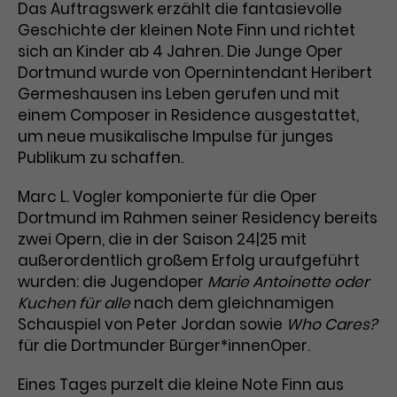
Benutzer*in wiedererkannt werden,
Das Auftragswerk erzählt die fantasievolle
Marketing
und es wird Zugang zu
Geschichte der kleinen Note Finn und richtet
Laufzeit
2 Jahre
Diese Gruppe beinhaltet alle Scripte, die es uns
geschützten Bereichen gewährt.
sich an Kinder ab 4 Jahren. Die Junge Oper
ermöglichen die Leistung unserer
Dieses Cookie wird von Google
Dortmund wurde von Opernintendant Heribert
Werbekampagnen zu analysieren und
Conversions zu messen. Außerdem helfen sie
Analytics installiert. Das Cookie
Germeshausen ins Leben gerufen und mit
uns dabei Werbeanzeigen und Inhalte besser auf
wird verwendet, um
einem Composer in Residence ausgestattet,
die Interessen unserer Nutzer abzustimmen.
Name
cookie_optin
Besucher*innen-, Sitzungs- und
um neue musikalische Impulse für junges
Cookie-Informationen
Name
Kampagnendaten zu berechnen
_gcl_au
Publikum zu schaffen.
Anbieter
TYPO3
Zweck
und die Nutzung der Website für
Anbieter
Google Ads
den Analysebericht der Website zu
Marc L. Vogler komponierte für die Oper
Laufzeit
1 Monat
verfolgen. Die Cookies speichern
Dortmund im Rahmen seiner Residency bereits
Laufzeit
3 Monate
Informationen anonym und weisen
zwei Opern, die in der Saison 24|25 mit
Enthält die gewählten Tracking-
eine zufallsgenerierte Nummer zu,
Zweck
außerordentlich großem Erfolg uraufgeführt
Optin-Einstellungen.
Wird von Google verwendet, um
um Besuche zu erkennen.
wurden: die Jugendoper
Marie Antoinette oder
die Effizienz von Werbeanzeigen zu
Kuchen für alle
nach dem gleichnamigen
messen und Conversions zu
Zweck
speichern. Dieses Cookie hilft dabei
Schauspiel von Peter Jordan sowie
Who Cares?
nachzuvollziehen, ob Nutzer über
für die Dortmunder Bürger*innenOper.
Name
_gid
Google-Anzeigen auf unsere
Website gelangt sind.
Eines Tages purzelt die kleine Note Finn aus
Anbieter
Google Analytics