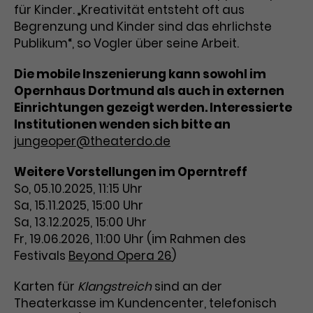
für Kinder. „Kreativität entsteht oft aus
Laufzeit
3 Monate
Anbieter
Google Analytics
Begrenzung und Kinder sind das ehrlichste
Publikum“, so Vogler über seine Arbeit.
Dieses Cookie wird verwendet, um
Laufzeit
1 Minute
Nutzerinteraktionen mit
Die mobile Inszenierung kann sowohl im
Zweck
Werbeanzeigen zu messen und
Das ist ein von Google Analytics
Opernhaus Dortmund als auch in externen
Remarketing-Funktionen
gesetztes Cookie. Bestimmte
Einrichtungen gezeigt werden. Interessierte
bereitzustellen.
Daten werden nur maximal einmal
Institutionen wenden sich bitte an
pro Minute an Google Analytics
Zweck
jungeoper@theaterdo.de
gesendet. Solange es gesetzt ist,
werden bestimmte
Weitere Vorstellungen im Operntreff
Datenübertragungen
Name
IDE
So, 05.10.2025, 11:15 Uhr
unterbunden.
Sa, 15.11.2025, 15:00 Uhr
Anbieter
Google / DoubleClick
Sa, 13.12.2025, 15:00 Uhr
Fr, 19.06.2026, 11:00 Uhr (im Rahmen des
Laufzeit
1 Jahr
Festivals
Beyond Opera 26
)
Dieses Cookie dient der Anzeige
personalisierter Werbung und
Karten für
Klangstreich
sind an der
Zweck
misst die Wirksamkeit von
Theaterkasse im Kundencenter, telefonisch