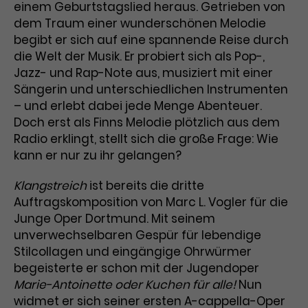
einem Geburtstagslied heraus. Getrieben von
dem Traum einer wunderschönen Melodie
Laufzeit
1 Tag
begibt er sich auf eine spannende Reise durch
Name
Dieses Cookie wird von Google
_gcl_aw
die Welt der Musik. Er probiert sich als Pop-,
Analytics installiert. Das Cookie
Jazz- und Rap-Note aus, musiziert mit einer
Anbieter
Google Ads
wird verwendet, um Informationen
Sängerin und unterschiedlichen Instrumenten
darüber zu speichern, wie
– und erlebt dabei jede Menge Abenteuer.
Laufzeit
3 Monate
Besucher*innen eine Website
Doch erst als Finns Melodie plötzlich aus dem
nutzen, und hilft bei der Erstellung
Radio erklingt, stellt sich die große Frage: Wie
Dieses Cookie speichert
Zweck
eines Analyseberichts über die
kann er nur zu ihr gelangen?
Informationen zu Werbeklicks und
Performance der Website. Die
Zweck
dient der Zuordnung von
erhobenen Daten umfassen in
Klangstreich
ist bereits die dritte
Conversions zu Google Ads-
anonymisierter Form die Anzahl
Auftragskomposition von Marc L. Vogler für die
Kampagnen.
der Besuche, die Quelle, aus der sie
Junge Oper Dortmund. Mit seinem
stammen, und die besuchten
unverwechselbaren Gespür für lebendige
Seiten.
Stilcollagen und eingängige Ohrwürmer
begeisterte er schon mit der Jugendoper
Name
_gcl_dc
Marie-Antoinette oder Kuchen für alle!
Nun
Anbieter
Google / DoubleClick
widmet er sich seiner ersten A-cappella-Oper
Name
_gat_UA-63561367-1