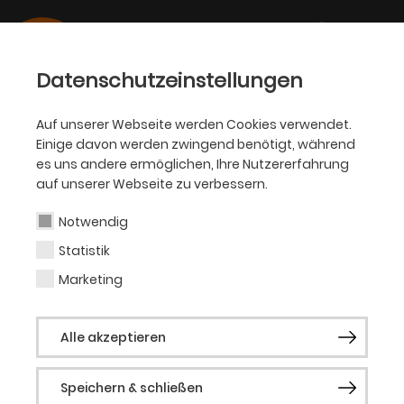
Datenschutzeinstellungen
Auf unserer Webseite werden Cookies verwendet.
05.09.2025
Einige davon werden zwingend benötigt, während
OPER
es uns andere ermöglichen, Ihre Nutzererfahrung
Uraufführung der
auf unserer Webseite zu verbessern.
Kinderoper „Klangstreich“ an
Notwendig
der Oper Dortmund
Statistik
Marketing
Auftragskomposition von Marc L. Vogler, dem
Composer in Residence der Jungen Oper
Alle akzeptieren
Speichern & schließen