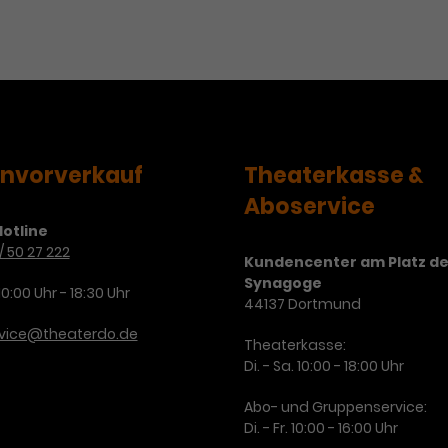
Zweck
Cookie. Bestimmte Daten werden nur
zu messen und Remarketing-Funktionen
maximal einmal pro Minute an Google
bereitzustellen.
Zweck
Analytics gesendet. Solange es gesetzt
ist, werden bestimmte
Datenübertragungen unterbunden.
Name
IDE
envorverkauf
Theaterkasse &
Anbieter
Google / DoubleClick
Aboservice
Laufzeit
1 Jahr
otline
/ 50 27 222
Kundencenter am Platz de
Dieses Cookie dient der Anzeige
Synagoge
personalisierter Werbung und misst die
10:00 Uhr - 18:30 Uhr
Zweck
44137 Dortmund
Wirksamkeit von Werbekampagnen über
verschiedene Websites hinweg.
rvice@theaterdo.de
Theaterkasse:
Di. - Sa. 10:00 - 18:00 Uhr
Abo- und Gruppenservice:
Di. - Fr. 10:00 - 16:00 Uhr