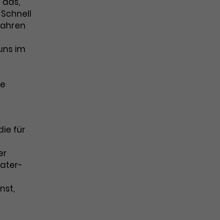
 das,
 Schnell
 wahren
uns im
ne
die für
er
eater-
nst,