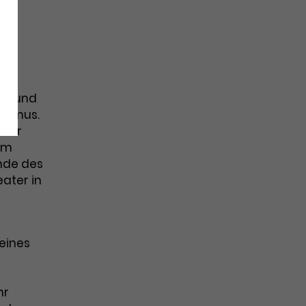
rtmund
lismus.
inor
 am
nde des
ater in
 eines
n
hr