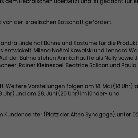
 dem Hebräischen übersetzt und ist gedacht für e
Dieses Cookie wird von Google Analytics
Name
_gcl_aw
installiert. Das Cookie wird verwendet, um
Informationen darüber zu speichern, wie
Anbieter
Google Ads
 von der Israelischen Botschaft gefördert.
Besucher*innen eine Website nutzen, und
hilft bei der Erstellung eines
Laufzeit
3 Monate
Zweck
Analyseberichts über die Performance der
Sandra Linde hat Bühne und Kostüme für die Produkt
Website. Die erhobenen Daten umfassen
Dieses Cookie speichert Informationen zu
s entwickelt. Milena Noëmi Kowalski und Lennard Wa
in anonymisierter Form die Anzahl der
Zweck
Werbeklicks und dient der Zuordnung von
uf der Bühne stehen Annika Hauffe als Nelly sowie 
Besuche, die Quelle, aus der sie stammen,
Conversions zu Google Ads-Kampagnen.
heer, Rainer Kleinespel, Beatrice Sclicon und Paula
und die besuchten Seiten.
t. Weitere Vorstellungen folgen am 18. Mai (18 Uhr), 
Name
_gcl_dc
(18 Uhr) und am 28. Juni (20 Uhr) im Kinder- und
Name
_gat_UA-63561367-1
Anbieter
Google / DoubleClick
Anbieter
Google Analytics
im Kundencenter (Platz der Alten Synagoge), unter 0
Laufzeit
3 Monate
Laufzeit
1 Minute
Dieses Cookie wird verwendet, um
Das ist ein von Google Analytics gesetztes
Nutzerinteraktionen mit Werbeanzeigen