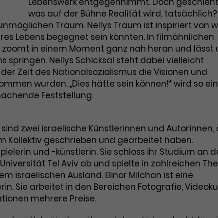
Marketing
Lebenswerk entgegennimmt. Doch geschieht
Zugang zu geschützten Bereichen
Laufzeit
2 Jahre
was auf der Bühne Realität wird, tatsächlich?
gewährt.
Diese Gruppe beinhaltet alle Scripte, die es uns
ermöglichen die Leistung unserer Werbekampagnen zu
 unmöglichen Traum. Nellys Traum ist inspiriert von
Dieses Cookie wird von Google Analytics
analysieren und Conversions zu messen. Außerdem
hres Lebens begegnet sein könnten. In filmähnlichen
helfen sie uns dabei Werbeanzeigen und Inhalte besser
installiert. Das Cookie wird verwendet, um
auf die Interessen unserer Nutzer abzustimmen.
, zoomt in einem Moment ganz nah heran und lässt 
Besucher*innen-, Sitzungs- und
springen. Nellys Schicksal steht dabei vielleicht
Name
cookie_optin
Kampagnendaten zu berechnen und die
Cookie-Informationen
Name
_gcl_au
n der Zeit des Nationalsozialismus die Visionen und
Zweck
Nutzung der Website für den
Anbieter
TYPO3
mmen wurden. „Dies hätte sein können!“ wird so ei
Analysebericht der Website zu verfolgen.
Anbieter
Google Ads
machende Feststellung.
Die Cookies speichern Informationen
Laufzeit
1 Monat
anonym und weisen eine zufallsgenerierte
Laufzeit
3 Monate
Nummer zu, um Besuche zu erkennen.
Enthält die gewählten Tracking-Optin-
sind zwei israelische Künstlerinnen und Autorinnen, 
Zweck
Wird von Google verwendet, um die
Einstellungen.
m Kollektiv geschrieben und gearbeitet haben.
Effizienz von Werbeanzeigen zu messen
und Conversions zu speichern. Dieses
ielerin und -künstlerin. Sie schloss ihr Studium an d
Zweck
Cookie hilft dabei nachzuvollziehen, ob
niversität Tel Aviv ab und spielte in zahlreichen Th
Name
_gid
Nutzer über Google-Anzeigen auf unsere
m israelischen Ausland. Elinor Milchan ist eine
Website gelangt sind.
Anbieter
Google Analytics
erin. Sie arbeitet in den Bereichen Fotografie, Videoku
tionen mehrere Preise.
Laufzeit
1 Tag