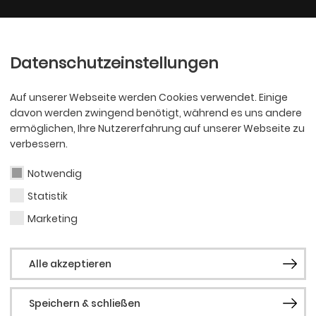
Ballett
Oper
nder
Philharmoniker
Scha
Datenschutzeinstellungen
Auf unserer Webseite werden Cookies verwendet. Einige
davon werden zwingend benötigt, während es uns andere
ermöglichen, Ihre Nutzererfahrung auf unserer Webseite zu
verbessern.
Notwendig
NG VON „OHNE
Statistik
Marketing
)“
Alle akzeptieren
Speichern & schließen
r zeigt Produktion zum Gedenken der