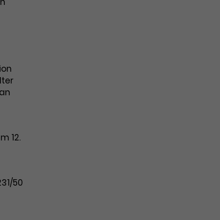
in
ion
lter
Jan
am 12.
231/50