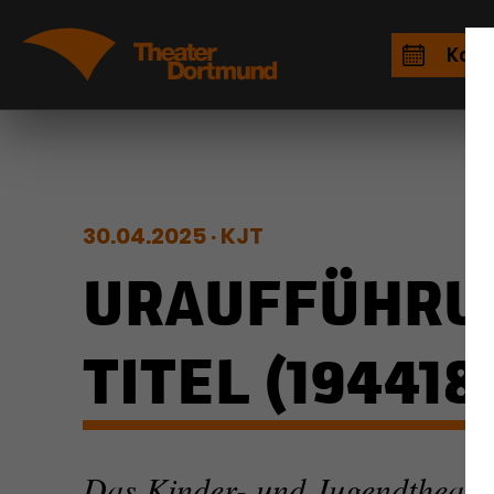
Kale
30.04.2025
KJT
URAUFFÜHRU
TITEL (194418
Das Kinder- und Jugendtheate