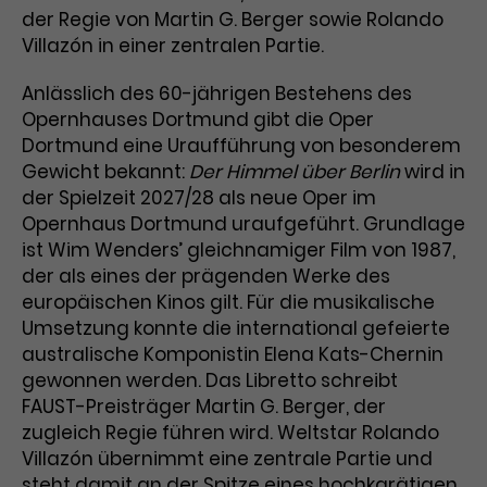
Benutzer*in wiedererkannt werden,
Marketing
der Regie von Martin G. Berger sowie Rolando
und es wird Zugang zu
Laufzeit
2 Jahre
Villazón in einer zentralen Partie.
Diese Gruppe beinhaltet alle Scripte, die es uns
geschützten Bereichen gewährt.
ermöglichen die Leistung unserer
Dieses Cookie wird von Google
Werbekampagnen zu analysieren und
Anlässlich des 60-jährigen Bestehens des
Conversions zu messen. Außerdem helfen sie
Analytics installiert. Das Cookie
Opernhauses Dortmund gibt die Oper
uns dabei Werbeanzeigen und Inhalte besser auf
wird verwendet, um
die Interessen unserer Nutzer abzustimmen.
Dortmund eine Uraufführung von besonderem
Name
cookie_optin
Besucher*innen-, Sitzungs- und
Gewicht bekannt:
Der Himmel über Berlin
wird in
Cookie-Informationen
Name
Kampagnendaten zu berechnen
_gcl_au
der Spielzeit 2027/28 als neue Oper im
Anbieter
TYPO3
Zweck
und die Nutzung der Website für
Opernhaus Dortmund uraufgeführt. Grundlage
Anbieter
Google Ads
den Analysebericht der Website zu
ist Wim Wenders’ gleichnamiger Film von 1987,
Laufzeit
1 Monat
verfolgen. Die Cookies speichern
der als eines der prägenden Werke des
Laufzeit
3 Monate
Informationen anonym und weisen
Enthält die gewählten Tracking-
europäischen Kinos gilt. Für die musikalische
eine zufallsgenerierte Nummer zu,
Zweck
Optin-Einstellungen.
Wird von Google verwendet, um
um Besuche zu erkennen.
Umsetzung konnte die international gefeierte
die Effizienz von Werbeanzeigen zu
australische Komponistin Elena Kats-Chernin
messen und Conversions zu
gewonnen werden. Das Libretto schreibt
Zweck
speichern. Dieses Cookie hilft dabei
FAUST-Preisträger Martin G. Berger, der
nachzuvollziehen, ob Nutzer über
Name
_gid
zugleich Regie führen wird. Weltstar Rolando
Google-Anzeigen auf unsere
Villazón übernimmt eine zentrale Partie und
Website gelangt sind.
Anbieter
Google Analytics
steht damit an der Spitze eines hochkarätigen