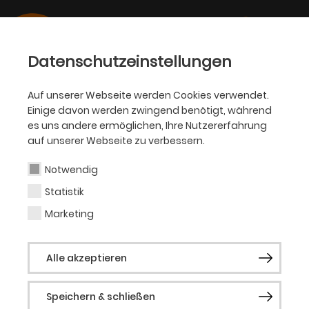
Datenschutzeinstellungen
Auf unserer Webseite werden Cookies verwendet.
15.05.2026
Einige davon werden zwingend benötigt, während
OPER
es uns andere ermöglichen, Ihre Nutzererfahrung
Wim Wenders’ „Der Himmel
auf unserer Webseite zu verbessern.
über Berlin“ wird zur Oper
Notwendig
mit Weltstar Rolando Villazón
Statistik
Marketing
Coup an der Oper Dortmund: Zum 60-
jährigen Bestehen des Opernhauses kündigt
Alle akzeptieren
die Oper Dortmund ein Ausnahmeprojekt an
Speichern & schließen