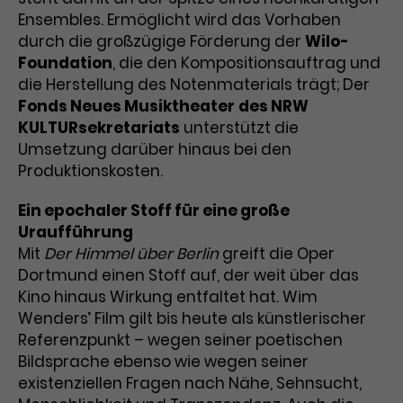
Ensembles. Ermöglicht wird das Vorhaben
Laufzeit
1 Tag
durch die großzügige Förderung der
Wilo-
Foundation
, die den Kompositionsauftrag und
Name
Dieses Cookie wird von Google
_gcl_aw
die Herstellung des Notenmaterials trägt; Der
Analytics installiert. Das Cookie
Fonds Neues Musiktheater
des NRW
Anbieter
Google Ads
wird verwendet, um Informationen
KULTURsekretariats
unterstützt die
darüber zu speichern, wie
Laufzeit
3 Monate
Umsetzung darüber hinaus bei den
Besucher*innen eine Website
nutzen, und hilft bei der Erstellung
Produktionskosten.
Dieses Cookie speichert
Zweck
eines Analyseberichts über die
Informationen zu Werbeklicks und
Performance der Website. Die
Ein epochaler Stoff für eine große
Zweck
dient der Zuordnung von
erhobenen Daten umfassen in
Uraufführung
Conversions zu Google Ads-
anonymisierter Form die Anzahl
Mit
Der Himmel über Berlin
greift die Oper
Kampagnen.
der Besuche, die Quelle, aus der sie
Dortmund einen Stoff auf, der weit über das
stammen, und die besuchten
Kino hinaus Wirkung entfaltet hat. Wim
Seiten.
Wenders’ Film gilt bis heute als künstlerischer
Referenzpunkt – wegen seiner poetischen
Name
_gcl_dc
Bildsprache ebenso wie wegen seiner
existenziellen Fragen nach Nähe, Sehnsucht,
Anbieter
Google / DoubleClick
Name
_gat_UA-63561367-1