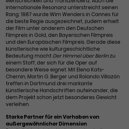
Menschlichkeit und Transzendenz. Auch die
internationale Resonanz unterstreicht seinen
Laufzeit
3 Monate
Anbieter
Google Analytics
Rang: 1987 wurde Wim Wenders in Cannes für
Dieses Cookie wird verwendet, um
die beste Regie ausgezeichnet, zudem erhielt
Laufzeit
1 Minute
Nutzerinteraktionen mit
der Film unter anderem den Deutschen
Zweck
Werbeanzeigen zu messen und
Das ist ein von Google Analytics
Filmpreis in Gold, den Bayerischen Filmpreis
Remarketing-Funktionen
gesetztes Cookie. Bestimmte
und den Europäischen Filmpreis. Gerade diese
bereitzustellen.
Daten werden nur maximal einmal
künstlerische wie kulturgeschichtliche
pro Minute an Google Analytics
Bedeutung macht
Der Himmel über Berlin
zu
Zweck
gesendet. Solange es gesetzt ist,
einem Stoff, der sich für die Oper auf
werden bestimmte
besondere Weise eignet. Mit Elena Kats-
Datenübertragungen
Name
IDE
Chernin, Martin G. Berger und Rolando Villazón
unterbunden.
treffen in Dortmund drei markante
Anbieter
Google / DoubleClick
künstlerische Handschriften aufeinander, die
dem Projekt schon jetzt besonderes Gewicht
Laufzeit
1 Jahr
verleihen.
Dieses Cookie dient der Anzeige
Starke Partner für ein Vorhaben von
personalisierter Werbung und
Zweck
misst die Wirksamkeit von
außergewöhnlicher Dimension