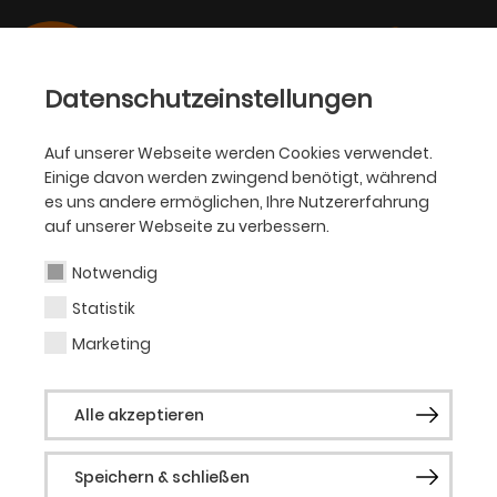
Datenschutzeinstellungen
Auf unserer Webseite werden Cookies verwendet.
02.09.2025
Einige davon werden zwingend benötigt, während
KJT
es uns andere ermöglichen, Ihre Nutzererfahrung
„ZUCKERALARM“ WIEDER IM
auf unserer Webseite zu verbessern.
SPIELPLAN DES KINDER- UND
Notwendig
JUGENDTHEATER DORTMUND
Statistik
Marketing
Spannendes Solo-Stück für Kinder ab 7
Jahren mit Bianka Lammert
Alle akzeptieren
Speichern & schließen