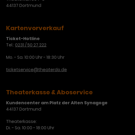
44137 Dortmund
Laufzeit
3 Monate
Anbieter
Google Analytics
Dieses Cookie wird verwendet, um
Laufzeit
1 Minute
Kartenvorverkauf
Nutzerinteraktionen mit
Zweck
Werbeanzeigen zu messen und
Das ist ein von Google Analytics
Ticket-Hotline
Remarketing-Funktionen
gesetztes Cookie. Bestimmte
Tel.:
0231 / 50 27 222
bereitzustellen.
Daten werden nur maximal einmal
pro Minute an Google Analytics
Mo. - Sa. 10:00 Uhr - 18:30 Uhr
Zweck
gesendet. Solange es gesetzt ist,
werden bestimmte
ticketservice@theaterdo.de
Datenübertragungen
Name
IDE
unterbunden.
Anbieter
Google / DoubleClick
Theaterkasse & Aboservice
Laufzeit
1 Jahr
Kundencenter am Platz der Alten Synagoge
44137 Dortmund
Dieses Cookie dient der Anzeige
Theaterkasse:
personalisierter Werbung und
Di. - Sa. 10:00 - 18:00 Uhr
Zweck
misst die Wirksamkeit von