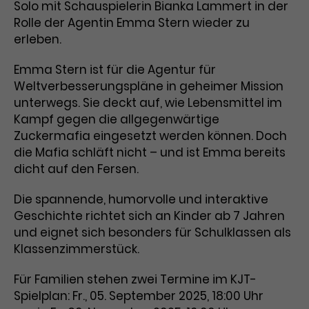
Benutzer*in wiedererkannt werden,
Solo mit Schauspielerin Bianka Lammert in der
Marketing
und es wird Zugang zu
Rolle der Agentin Emma Stern wieder zu
Laufzeit
2 Jahre
Diese Gruppe beinhaltet alle Scripte, die es uns
geschützten Bereichen gewährt.
erleben.
ermöglichen die Leistung unserer
Dieses Cookie wird von Google
Werbekampagnen zu analysieren und
Conversions zu messen. Außerdem helfen sie
Emma Stern ist für die Agentur für
Analytics installiert. Das Cookie
uns dabei Werbeanzeigen und Inhalte besser auf
Weltverbesserungspläne in geheimer Mission
wird verwendet, um
die Interessen unserer Nutzer abzustimmen.
Name
cookie_optin
Besucher*innen-, Sitzungs- und
unterwegs. Sie deckt auf, wie Lebensmittel im
Cookie-Informationen
Name
Kampagnendaten zu berechnen
_gcl_au
Kampf gegen die allgegenwärtige
Anbieter
TYPO3
Zweck
und die Nutzung der Website für
Zuckermafia eingesetzt werden können. Doch
Anbieter
Google Ads
den Analysebericht der Website zu
die Mafia schläft nicht – und ist Emma bereits
Laufzeit
1 Monat
verfolgen. Die Cookies speichern
dicht auf den Fersen.
Laufzeit
3 Monate
Informationen anonym und weisen
Enthält die gewählten Tracking-
eine zufallsgenerierte Nummer zu,
Zweck
Die spannende, humorvolle und interaktive
Optin-Einstellungen.
Wird von Google verwendet, um
um Besuche zu erkennen.
Geschichte richtet sich an Kinder ab 7 Jahren
die Effizienz von Werbeanzeigen zu
und eignet sich besonders für Schulklassen als
messen und Conversions zu
Klassenzimmerstück.
Zweck
speichern. Dieses Cookie hilft dabei
nachzuvollziehen, ob Nutzer über
Name
_gid
Für Familien stehen zwei Termine im KJT-
Google-Anzeigen auf unsere
Spielplan: Fr., 05. September 2025, 18:00 Uhr
Website gelangt sind.
Anbieter
Google Analytics