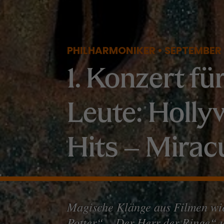
PHILHARMONIKER • SEPTEMBER
1. Konzert fü
Leute: Holl
Hits – Mirac
Magische Klänge aus Filmen wi
Potter“, „Der Herr der Ringe“ u