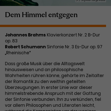
Laufzeit
1 Tag
Dem Himmel entgegen
Name
Dieses Cookie wird von Google
_gcl_aw
Analytics installiert. Das Cookie
Anbieter
Google Ads
wird verwendet, um Informationen
Johannes Brahms
Klavierkonzert Nr. 2 B-Dur
darüber zu speichern, wie
op. 83
Laufzeit
3 Monate
Besucher*innen eine Website
Robert Schumann
nutzen, und hilft bei der Erstellung
Sinfonie Nr. 3 Es-Dur op. 97
Dieses Cookie speichert
Zweck
eines Analyseberichts über die
„Rheinische“
Informationen zu Werbeklicks und
Performance der Website. Die
Zweck
dient der Zuordnung von
erhobenen Daten umfassen in
Dass große Musik über die Alltagswelt
Conversions zu Google Ads-
anonymisierter Form die Anzahl
hinausweisen und an philosophische
Kampagnen.
der Besuche, die Quelle, aus der sie
Wahrheiten rühren könne, gehörte im Zeitalter
stammen, und die besuchten
der Romantik zu den weithin geteilten
Seiten.
Überzeugungen. In erster Linie war dieser
himmelstrebende Anspruch mit der Gattung
Name
_gcl_dc
der Sinfonie verbunden. Ihn zu verkünden, fiel
vor allem Philosophen und Literaten leicht,
Anbieter
Google / DoubleClick
Name
_gat_UA-63561367-1