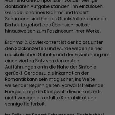
während die Komponisten vor der weniger
dankbaren Aufgabe standen, ihn einzulösen.
Laufzeit
3 Monate
Anbieter
Google Analytics
Gerade Johannes Brahms und Robert
Schumann sind hier als Glücksfälle zu nennen.
Dieses Cookie wird verwendet, um
Laufzeit
1 Minute
Nutzerinteraktionen mit
Bis heute gehört das Über-sich-selbst-
Zweck
Werbeanzeigen zu messen und
Das ist ein von Google Analytics
hinausweisen zum Faszinosum ihrer Werke.
Remarketing-Funktionen
gesetztes Cookie. Bestimmte
bereitzustellen.
Daten werden nur maximal einmal
Brahms‘ 2. Klavierkonzert ist der Koloss unter
pro Minute an Google Analytics
den Solokonzerten und wurde wegen seines
Zweck
gesendet. Solange es gesetzt ist,
musikalischen Gehalts und der Erweiterung um
werden bestimmte
einen vierten Satz von den ersten
Datenübertragungen
Name
IDE
Aufführungen an in die Nähe der Sinfonie
unterbunden.
gerückt. Geradezu als Inkarnation der
Anbieter
Google / DoubleClick
Romantik kann sein magischer, ins Weite
weisender Beginn gelten. Vorwärtstreibende
Laufzeit
1 Jahr
Energie prägt die Klangwelt dieses Konzerts
nicht weniger als erfüllte Kantabilität und
Dieses Cookie dient der Anzeige
sonnige Heiterkeit.
personalisierter Werbung und
Zweck
misst die Wirksamkeit von