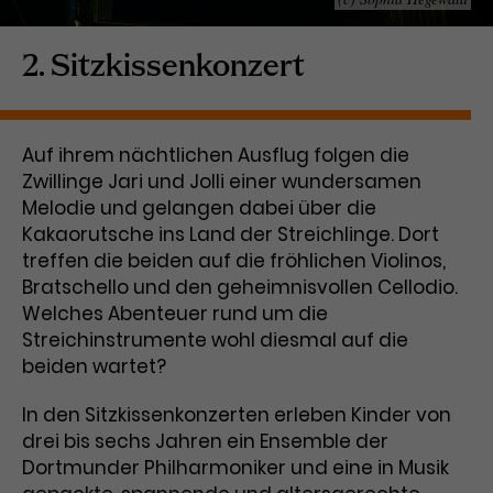
Laufzeit
1 Tag
2. Sitzkissenkonzert
Name
Dieses Cookie wird von Google
_gcl_aw
Analytics installiert. Das Cookie
Anbieter
Google Ads
wird verwendet, um Informationen
Auf ihrem nächtlichen Ausflug folgen die
darüber zu speichern, wie
Zwillinge Jari und Jolli einer wundersamen
Laufzeit
3 Monate
Besucher*innen eine Website
Melodie und gelangen dabei über die
nutzen, und hilft bei der Erstellung
Dieses Cookie speichert
Zweck
eines Analyseberichts über die
Kakaorutsche ins Land der Streichlinge. Dort
Informationen zu Werbeklicks und
Performance der Website. Die
treffen die beiden auf die fröhlichen Violinos,
Zweck
dient der Zuordnung von
erhobenen Daten umfassen in
Bratschello und den geheimnisvollen Cellodio.
Conversions zu Google Ads-
anonymisierter Form die Anzahl
Welches Abenteuer rund um die
Kampagnen.
der Besuche, die Quelle, aus der sie
Streichinstrumente wohl diesmal auf die
stammen, und die besuchten
beiden wartet?
Seiten.
In den Sitzkissenkonzerten erleben Kinder von
Name
_gcl_dc
drei bis sechs Jahren ein Ensemble der
Dortmunder Philharmoniker und eine in Musik
Anbieter
Google / DoubleClick
Name
_gat_UA-63561367-1