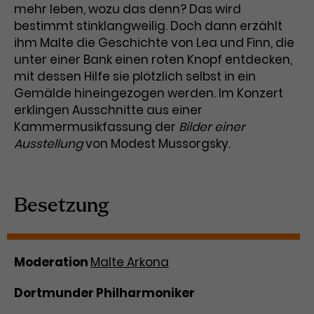
mehr leben, wozu das denn? Das wird
Laufzeit
3 Monate
Anbieter
Google Analytics
bestimmt stinklangweilig. Doch dann erzählt
ihm Malte die Geschichte von Lea und Finn, die
Dieses Cookie wird verwendet, um
Laufzeit
1 Minute
unter einer Bank einen roten Knopf entdecken,
Nutzerinteraktionen mit
mit dessen Hilfe sie plötzlich selbst in ein
Zweck
Werbeanzeigen zu messen und
Das ist ein von Google Analytics
Gemälde hineingezogen werden. Im Konzert
Remarketing-Funktionen
gesetztes Cookie. Bestimmte
erklingen Ausschnitte aus einer
bereitzustellen.
Daten werden nur maximal einmal
Kammermusikfassung der
Bilder einer
pro Minute an Google Analytics
Zweck
Ausstellung
von Modest Mussorgsky.
gesendet. Solange es gesetzt ist,
werden bestimmte
Datenübertragungen
Name
IDE
unterbunden.
Besetzung
Anbieter
Google / DoubleClick
Laufzeit
1 Jahr
Moderation
Malte Arkona
Dieses Cookie dient der Anzeige
personalisierter Werbung und
Dortmunder Philharmoniker
Zweck
misst die Wirksamkeit von