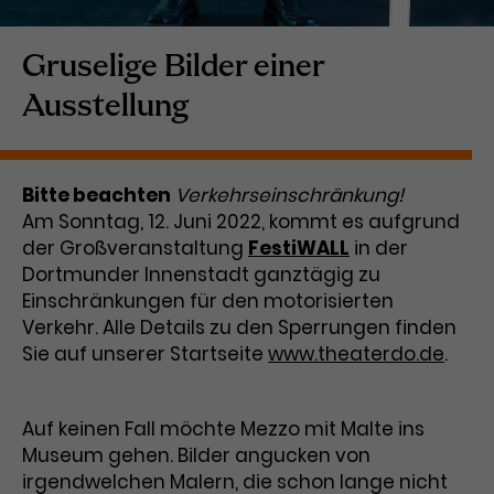
Laufzeit
1 Tag
Gruselige Bilder einer
Name
Dieses Cookie wird von Google
_gcl_aw
Ausstellung
Analytics installiert. Das Cookie
Anbieter
Google Ads
wird verwendet, um Informationen
darüber zu speichern, wie
Laufzeit
3 Monate
Besucher*innen eine Website
Bitte beachten
Verkehrseinschränkung!
nutzen, und hilft bei der Erstellung
Am Sonntag, 12. Juni 2022, kommt es aufgrund
Dieses Cookie speichert
Zweck
eines Analyseberichts über die
der Großveranstaltung
FestiWALL
in der
Informationen zu Werbeklicks und
Performance der Website. Die
Dortmunder Innenstadt ganztägig zu
Zweck
dient der Zuordnung von
erhobenen Daten umfassen in
Einschränkungen für den motorisierten
Conversions zu Google Ads-
anonymisierter Form die Anzahl
Kampagnen.
Verkehr. Alle Details zu den Sperrungen finden
der Besuche, die Quelle, aus der sie
Sie auf unserer Startseite
stammen, und die besuchten
www.theaterdo.de
.
Seiten.
Auf keinen Fall möchte Mezzo mit Malte ins
Name
_gcl_dc
Museum gehen. Bilder angucken von
Anbieter
Google / DoubleClick
irgendwelchen Malern, die schon lange nicht
Name
_gat_UA-63561367-1