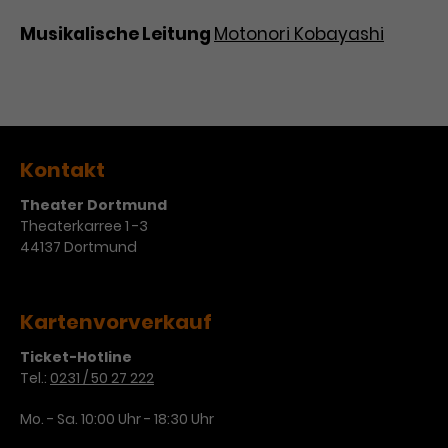
Werbekampagnen über
verschiedene Websites hinweg.
Musikalische Leitung
Motonori Kobayashi
Kontakt
Theater Dortmund
Theaterkarree 1 -3
44137 Dortmund
Kartenvorverkauf
Ticket-Hotline
Tel.:
0231 / 50 27 222
Mo. - Sa. 10:00 Uhr - 18:30 Uhr