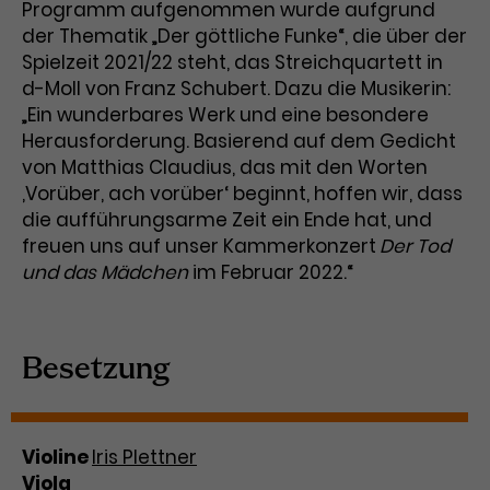
Programm aufgenommen wurde aufgrund
der Thematik „Der göttliche Funke“, die über der
Laufzeit
1 Tag
Spielzeit 2021/22 steht, das Streichquartett in
Name
Dieses Cookie wird von Google
_gcl_aw
d-Moll von Franz Schubert. Dazu die Musikerin:
Analytics installiert. Das Cookie
„Ein wunderbares Werk und eine besondere
Anbieter
Google Ads
wird verwendet, um Informationen
Herausforderung. Basierend auf dem Gedicht
darüber zu speichern, wie
von Matthias Claudius, das mit den Worten
Laufzeit
3 Monate
Besucher*innen eine Website
‚Vorüber, ach vorüber‘ beginnt, hoffen wir, dass
nutzen, und hilft bei der Erstellung
die aufführungsarme Zeit ein Ende hat, und
Dieses Cookie speichert
Zweck
eines Analyseberichts über die
freuen uns auf unser Kammerkonzert
Der Tod
Informationen zu Werbeklicks und
Performance der Website. Die
und das Mädchen
im Februar 2022.“
Zweck
dient der Zuordnung von
erhobenen Daten umfassen in
Conversions zu Google Ads-
anonymisierter Form die Anzahl
Kampagnen.
der Besuche, die Quelle, aus der sie
stammen, und die besuchten
Besetzung
Seiten.
Name
_gcl_dc
Violine
Iris Plettner
Anbieter
Google / DoubleClick
Name
_gat_UA-63561367-1
Viola