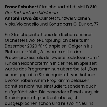
Benutzer*in wiedererkannt werden,
Marketing
Franz Schubert
und es wird Zugang zu
Streichquartett d-Moll D 810
Laufzeit
2 Jahre
Diese Gruppe beinhaltet alle Scripte, die es uns
geschützten Bereichen gewährt.
Der Tod und das Mädchen
ermöglichen die Leistung unserer
Antonín Dvořák
Quintett für zwei Violinen,
Dieses Cookie wird von Google
Werbekampagnen zu analysieren und
Conversions zu messen. Außerdem helfen sie
Viola, Violoncello und Kontrabass G-Dur op. 77
Analytics installiert. Das Cookie
uns dabei Werbeanzeigen und Inhalte besser auf
wird verwendet, um
die Interessen unserer Nutzer abzustimmen.
Ein Streichquintett aus den Reihen unseres
Name
cookie_optin
Besucher*innen-, Sitzungs- und
Orchesters wollte ursprünglich bereits im
Cookie-Informationen
Name
Kampagnendaten zu berechnen
_gcl_au
Anbieter
TYPO3
Zweck
und die Nutzung der Website für
Dezember 2020 für Sie spielen. Geigerin Iris
Anbieter
Google Ads
den Analysebericht der Website zu
Plettner erzählt: „Wir waren mitten im
Laufzeit
1 Monat
verfolgen. Die Cookies speichern
Probenprozess, als der zweite Lockdown kam.“
Laufzeit
3 Monate
Informationen anonym und weisen
Für den Nachholtermin in der neuen Spielzeit
Enthält die gewählten Tracking-
eine zufallsgenerierte Nummer zu,
Zweck
wurde das Programm nun überarbeitet: „Das
Optin-Einstellungen.
Wird von Google verwendet, um
um Besuche zu erkennen.
schon geprobte Streichquintett von Antonín
die Effizienz von Werbeanzeigen zu
Dvořák haben wir im Programm belassen,
messen und Conversions zu
damit es nicht nur einstudiert, sondern auch
Zweck
speichern. Dieses Cookie hilft dabei
aufgeführt wird. Die besondere Besetzung, ein
nachzuvollziehen, ob Nutzer über
Name
_gid
Streichquartett plus Kontrabass, ist
Google-Anzeigen auf unsere
Website gelangt sind.
ausgesprochen schön und reizvoll.“ Neu ins
Anbieter
Google Analytics