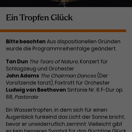
Laufzeit
1 Tag
Ein Tropfen Glück
Name
Dieses Cookie wird von Google
_gcl_aw
Analytics installiert. Das Cookie
Anbieter
Google Ads
wird verwendet, um Informationen
Bitte beachten
Aus dispositionellen Gründen
darüber zu speichern, wie
wurde die Programmreihenfolge geändert.
Laufzeit
3 Monate
Besucher*innen eine Website
nutzen, und hilft bei der Erstellung
Dieses Cookie speichert
Tan Dun
The Tears of Nature
, Konzert für
Zweck
eines Analyseberichts über die
Informationen zu Werbeklicks und
Schlagzeug und Orchester
Performance der Website. Die
Zweck
dient der Zuordnung von
erhobenen Daten umfassen in
John Adams
The Chairman Dances
(Der
Conversions zu Google Ads-
anonymisierter Form die Anzahl
Vorsitzende tanzt), Foxtrott für Orchester
Kampagnen.
der Besuche, die Quelle, aus der sie
Ludwig van Beethoven
Sinfonie Nr. 6 F-Dur op.
stammen, und die besuchten
68,
Pastorale
Seiten.
Ein Wassertropfen, in dem sich für einen
Name
_gcl_dc
Augenblick funkelnd das Licht der Sonne bricht,
bevor er unwiderruflich zerrinnt: Vielleicht gibt
Anbieter
Google / DoubleClick
Name
_gat_UA-63561367-1
es kein besseres Symbol für das flüchtige Glück