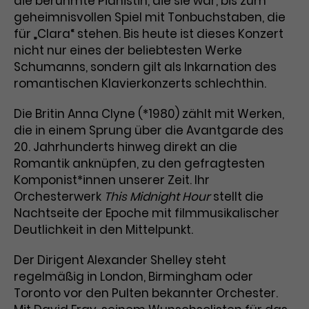
die berühmte Pianistin, die sie war, bis zum
Werbekampagnen über
geheimnisvollen Spiel mit Tonbuchstaben, die
verschiedene Websites hinweg.
für „Clara“ stehen. Bis heute ist dieses Konzert
nicht nur eines der beliebtesten Werke
Schumanns, sondern gilt als Inkarnation des
romantischen Klavierkonzerts schlechthin.
Die Britin Anna Clyne (*1980) zählt mit Werken,
die in einem Sprung über die Avantgarde des
20. Jahrhunderts hinweg direkt an die
Romantik anknüpfen, zu den gefragtesten
Komponist*innen unserer Zeit. Ihr
Orchesterwerk
This Midnight Hour
stellt die
Nachtseite der Epoche mit filmmusikalischer
Deutlichkeit in den Mittelpunkt.
Der Dirigent Alexander Shelley steht
regelmäßig in London, Birmingham oder
Toronto vor den Pulten bekannter Orchester.