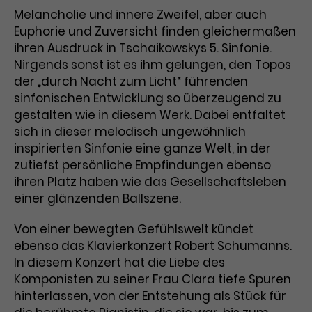
Melancholie und innere Zweifel, aber auch
Laufzeit
3 Monate
Anbieter
Google Analytics
Euphorie und Zuversicht finden gleichermaßen
ihren Ausdruck in Tschaikowskys 5. Sinfonie.
Dieses Cookie wird verwendet, um
Laufzeit
1 Minute
Nirgends sonst ist es ihm gelungen, den Topos
Nutzerinteraktionen mit
der „durch Nacht zum Licht“ führenden
Zweck
Werbeanzeigen zu messen und
Das ist ein von Google Analytics
Remarketing-Funktionen
sinfonischen Entwicklung so überzeugend zu
gesetztes Cookie. Bestimmte
bereitzustellen.
Daten werden nur maximal einmal
gestalten wie in diesem Werk. Dabei entfaltet
pro Minute an Google Analytics
sich in dieser melodisch ungewöhnlich
Zweck
gesendet. Solange es gesetzt ist,
inspirierten Sinfonie eine ganze Welt, in der
werden bestimmte
zutiefst persönliche Empfindungen ebenso
Datenübertragungen
Name
IDE
ihren Platz haben wie das Gesellschaftsleben
unterbunden.
einer glänzenden Ballszene.
Anbieter
Google / DoubleClick
Von einer bewegten Gefühlswelt kündet
Laufzeit
1 Jahr
ebenso das Klavierkonzert Robert Schumanns.
In diesem Konzert hat die Liebe des
Dieses Cookie dient der Anzeige
Komponisten zu seiner Frau Clara tiefe Spuren
personalisierter Werbung und
hinterlassen, von der Entstehung als Stück für
Zweck
misst die Wirksamkeit von