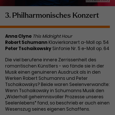
Laufzeit
1 Tag
3. Philharmonisches Konzert
Name
Dieses Cookie wird von Google
_gcl_aw
Analytics installiert. Das Cookie
Anbieter
Google Ads
wird verwendet, um Informationen
Anna Clyne
This Midnight Hour
darüber zu speichern, wie
Robert Schumann
Laufzeit
3 Monate
Klavierkonzert a-Moll op. 54
Besucher*innen eine Website
Peter Tschaikowsky
nutzen, und hilft bei der Erstellung
Sinfonie Nr. 5 e-Moll op. 64
Dieses Cookie speichert
Zweck
eines Analyseberichts über die
Informationen zu Werbeklicks und
Die viel berufene innere Zerrissenheit des
Performance der Website. Die
Zweck
dient der Zuordnung von
erhobenen Daten umfassen in
romantischen Künstlers - wo fände sie in der
Conversions zu Google Ads-
anonymisierter Form die Anzahl
Musik einen genuineren Ausdruck als in den
Kampagnen.
der Besuche, die Quelle, aus der sie
Werken Robert Schumanns und Peter
stammen, und die besuchten
Tschaikowskys? Beide waren Seelenverwandte:
Seiten.
Wenn Tschaikowsky in Schumanns Musik den
„Widerhall geheimnisvoller Prozesse unseres
Name
_gcl_dc
Seelenlebens“ fand, so beschrieb er auch einen
Wesenszug seines eigenen Schaffens.
Anbieter
Google / DoubleClick
Name
_gat_UA-63561367-1