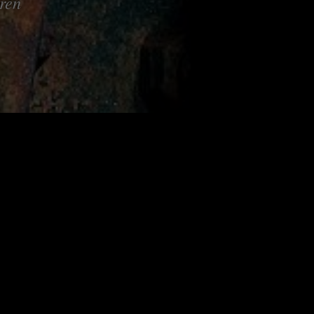
hren
Der b
Garte