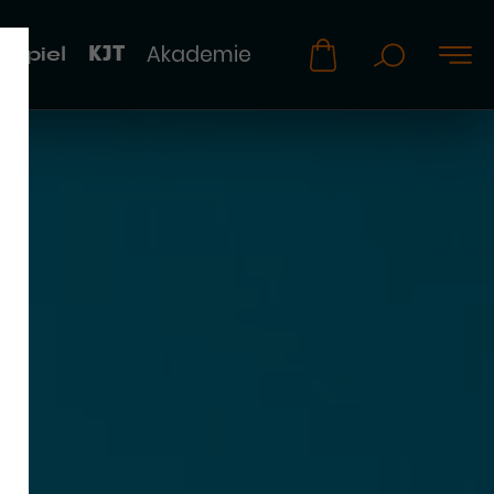
KJT
Akademie
uspiel