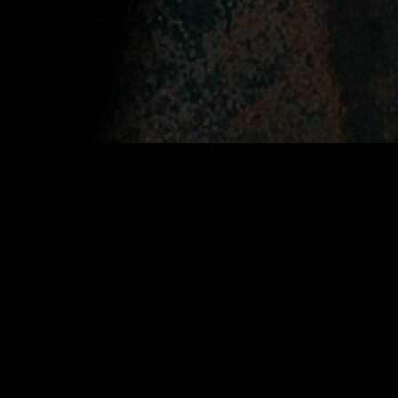
laue
nzaun