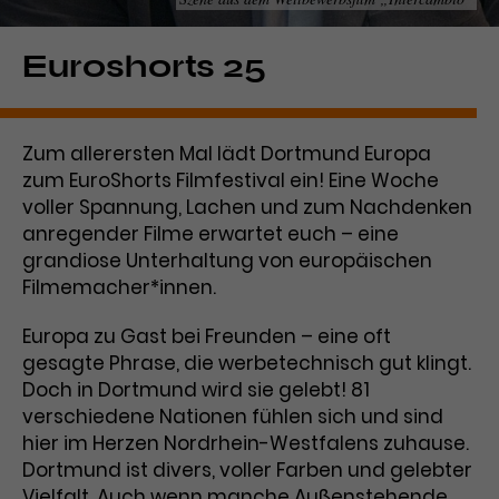
Laufzeit
1 Tag
Euroshorts 25
Name
Dieses Cookie wird von Google
_gcl_aw
Analytics installiert. Das Cookie
Anbieter
Google Ads
wird verwendet, um Informationen
Zum allerersten Mal lädt Dortmund Europa
darüber zu speichern, wie
zum EuroShorts Filmfestival ein! Eine Woche
Laufzeit
3 Monate
Besucher*innen eine Website
voller Spannung, Lachen und zum Nachdenken
nutzen, und hilft bei der Erstellung
Dieses Cookie speichert
anregender Filme erwartet euch – eine
Zweck
eines Analyseberichts über die
Informationen zu Werbeklicks und
Performance der Website. Die
grandiose Unterhaltung von europäischen
Zweck
dient der Zuordnung von
erhobenen Daten umfassen in
Filmemacher*innen.
Conversions zu Google Ads-
anonymisierter Form die Anzahl
Kampagnen.
der Besuche, die Quelle, aus der sie
Europa zu Gast bei Freunden – eine oft
stammen, und die besuchten
gesagte Phrase, die werbetechnisch gut klingt.
Seiten.
Doch in Dortmund wird sie gelebt! 81
verschiedene Nationen fühlen sich und sind
Name
_gcl_dc
hier im Herzen Nordrhein-Westfalens zuhause.
Dortmund ist divers, voller Farben und gelebter
Anbieter
Google / DoubleClick
Name
_gat_UA-63561367-1
Vielfalt. Auch wenn manche Außenstehende