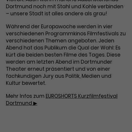
Dortmund noch mit Stahl und Kohle verbinden
Laufzeit
3 Monate
Anbieter
Google Analytics
– unsere Stadt ist alles andere als grau!
Dieses Cookie wird verwendet, um
Laufzeit
1 Minute
Während der Europawoche werden in vier
Nutzerinteraktionen mit
verschiedenen Programmkinos Filmfestivals zu
Zweck
Werbeanzeigen zu messen und
Das ist ein von Google Analytics
verschiedenen Themen angeboten. Jeden
Remarketing-Funktionen
gesetztes Cookie. Bestimmte
bereitzustellen.
Abend hat das Publikum die Qual der Wahl: Es
Daten werden nur maximal einmal
kürt die beiden besten Filme des Tages. Diese
pro Minute an Google Analytics
Zweck
gesendet. Solange es gesetzt ist,
werden am letzten Abend im Dortmunder
werden bestimmte
Theater erneut präsentiert und von einer
Datenübertragungen
Name
IDE
fachkundigen Jury aus Politik, Medien und
unterbunden.
Kultur bewertet.
Anbieter
Google / DoubleClick
Mehr Infos zum
EUROSHORTS Kurzfilmfestival
Laufzeit
1 Jahr
Dortmund ▶
Dieses Cookie dient der Anzeige
personalisierter Werbung und
Zweck
misst die Wirksamkeit von