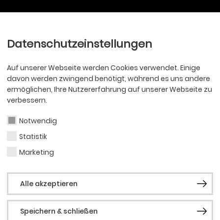
Ballett
Oper
nder
Philharmoniker
Scha
Datenschutzeinstellungen
Auf unserer Webseite werden Cookies verwendet. Einige
davon werden zwingend benötigt, während es uns andere
ermöglichen, Ihre Nutzererfahrung auf unserer Webseite zu
verbessern.
Notwendig
Statistik
Marketing
Alle akzeptieren
Speichern & schließen