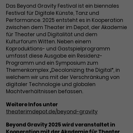
Benutzer*in wiedererkannt werden,
Marketing
Das Beyond Gravity Festival ist ein biennales
und es wird Zugang zu
Laufzeit
2 Jahre
Festival für Digitale Künste, Tanz und
Diese Gruppe beinhaltet alle Scripte, die es uns
geschützten Bereichen gewährt.
ermöglichen die Leistung unserer
Performance. 2025 entsteht es in Kooperation
Dieses Cookie wird von Google
Werbekampagnen zu analysieren und
zwischen dem Theater im Depot, der Akademie
Conversions zu messen. Außerdem helfen sie
Analytics installiert. Das Cookie
uns dabei Werbeanzeigen und Inhalte besser auf
für Theater und Digitalität und dem
wird verwendet, um
die Interessen unserer Nutzer abzustimmen.
Kulturforum Witten. Neben einem
Name
cookie_optin
Besucher*innen-, Sitzungs- und
Koproduktions- und Gastspielprogramm
Cookie-Informationen
Name
Kampagnendaten zu berechnen
_gcl_au
umfasst diese Ausgabe ein Residenz-
Anbieter
TYPO3
Zweck
und die Nutzung der Website für
Programm und ein Symposium zum
Anbieter
Google Ads
den Analysebericht der Website zu
Laufzeit
1 Monat
Themenkomplex „Decolonizing the Digital“, in
verfolgen. Die Cookies speichern
Laufzeit
3 Monate
Informationen anonym und weisen
welchem wir uns mit der Verschränkung von
Enthält die gewählten Tracking-
eine zufallsgenerierte Nummer zu,
digitaler Technologie und globalen
Zweck
Optin-Einstellungen.
Wird von Google verwendet, um
um Besuche zu erkennen.
Machtverhältnissen befassen.
die Effizienz von Werbeanzeigen zu
messen und Conversions zu
Weitere Infos unter
Zweck
speichern. Dieses Cookie hilft dabei
theaterimdepot.de/beyond-gravity
nachzuvollziehen, ob Nutzer über
Name
_gid
Google-Anzeigen auf unsere
Beyond Gravity 2025 wird veranstaltet in
Website gelangt sind.
Anbieter
Google Analytics
Kooperation mit der Akademie für Theater