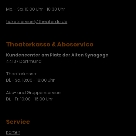
Laufzeit
3 Monate
Mo. - Sa. 10:00 Uhr - 18:30 Uhr
Anbieter
Google Analytics
ticketservice@theaterdo.de
Dieses Cookie wird verwendet, um
Laufzeit
1 Minute
Nutzerinteraktionen mit
Zweck
Werbeanzeigen zu messen und
Das ist ein von Google Analytics
Remarketing-Funktionen
gesetztes Cookie. Bestimmte
Theaterkasse & Aboservice
bereitzustellen.
Daten werden nur maximal einmal
Kundencenter am Platz der Alten Synagoge
pro Minute an Google Analytics
Zweck
44137 Dortmund
gesendet. Solange es gesetzt ist,
werden bestimmte
Theaterkasse:
Datenübertragungen
Name
IDE
Di. - Sa. 10:00 - 18:00 Uhr
unterbunden.
Anbieter
Google / DoubleClick
Abo- und Gruppenservice:
Di. - Fr. 10:00 - 16:00 Uhr
Laufzeit
1 Jahr
Dieses Cookie dient der Anzeige
Service
personalisierter Werbung und
Zweck
misst die Wirksamkeit von
Karten