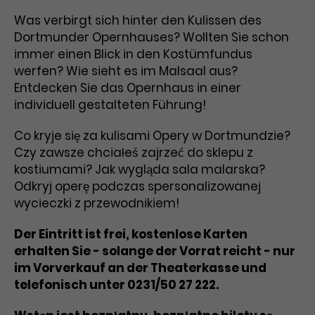
Benutzer*in wiedererkannt werden,
Marketing
Was verbirgt sich hinter den Kulissen des
und es wird Zugang zu
Laufzeit
2 Jahre
Diese Gruppe beinhaltet alle Scripte, die es uns
geschützten Bereichen gewährt.
Dortmunder Opernhauses? Wollten Sie schon
ermöglichen die Leistung unserer
immer einen Blick in den Kostümfundus
Dieses Cookie wird von Google
Werbekampagnen zu analysieren und
Conversions zu messen. Außerdem helfen sie
werfen? Wie sieht es im Malsaal aus?
Analytics installiert. Das Cookie
uns dabei Werbeanzeigen und Inhalte besser auf
Entdecken Sie das Opernhaus in einer
wird verwendet, um
die Interessen unserer Nutzer abzustimmen.
Name
cookie_optin
Besucher*innen-, Sitzungs- und
individuell gestalteten Führung!
Cookie-Informationen
Name
Kampagnendaten zu berechnen
_gcl_au
Anbieter
TYPO3
Zweck
und die Nutzung der Website für
Co kryje się za kulisami Opery w Dortmundzie?
Anbieter
Google Ads
den Analysebericht der Website zu
Czy zawsze chciałeś zajrzeć do sklepu z
Laufzeit
1 Monat
verfolgen. Die Cookies speichern
kostiumami? Jak wygląda sala malarska?
Laufzeit
3 Monate
Informationen anonym und weisen
Odkryj operę podczas spersonalizowanej
Enthält die gewählten Tracking-
eine zufallsgenerierte Nummer zu,
Zweck
wycieczki z przewodnikiem!
Optin-Einstellungen.
Wird von Google verwendet, um
um Besuche zu erkennen.
die Effizienz von Werbeanzeigen zu
Der Eintritt ist frei, kostenlose Karten
messen und Conversions zu
erhalten Sie - solange der Vorrat reicht - nur
Zweck
speichern. Dieses Cookie hilft dabei
im Vorverkauf an der Theaterkasse und
nachzuvollziehen, ob Nutzer über
Name
_gid
telefonisch unter 0231/50 27 222.
Google-Anzeigen auf unsere
Website gelangt sind.
Anbieter
Google Analytics